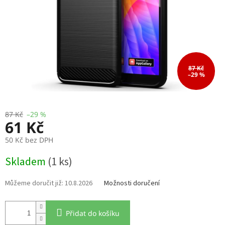
87 Kč
–29 %
87 Kč
–29 %
61 Kč
50 Kč bez DPH
Měrná
Skladem
(1 ks)
cena:
10.8.2026
Možnosti doručení
Přidat do košíku