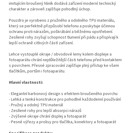
imitujícím broušený hliník dodává zařízení moderní technický
charakter a zároveň zajišťuje pohodlný úchop.
Pouzdro je vyrobeno z pružného a odolného TPU materiálu,
který se perfektně přizpůsobí telefonu a poskytuje účinnou
ochranu proti nárazům, poškrábání a běžnému opotřebení.
Zesílené rohy zvyšují schopnost tlumení při pádu a přispívají k
lepší ochraně citlivých částí zařízení.
Lehce vystouplé okraje / obvodové lemy kolem displeje a
fotoaparátu chrání nejdůležitější části telefonu před kontaktem
s povrchem. Přesné zpracování zajišťuje plný přístup ke všem
tlačítkům, portům i fotoaparátu.
Hlavní vlastnosti:
- Elegantní karbonový design s efektem broušeného povrchu
- Lehká a tenká konstrukce pro pohodlné každodenní používání
- Pružný a odolný TPU materiál
- Zesílené rohy pro lepší absorpci nárazů
- Zvýšené okraje chrání displej a fotoaparát
- Pesné výřezy a prolisy pro tlačítka, konektory a fotoaparát