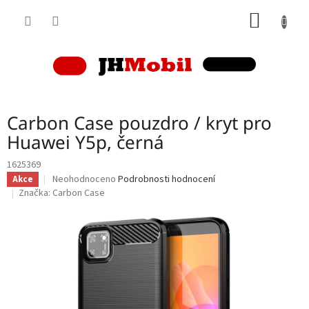
Přejít
NÁKUP
na
obsah
KOŠÍK
Carbon Case pouzdro / kryt pro
Huawei Y5p, černá
1625369
Průměrné
Neohodnoceno
Podrobnosti hodnocení
Akce
hodnocení
Značka:
Carbon Case
produktu
je
0,0
z
5
hvězdiček.