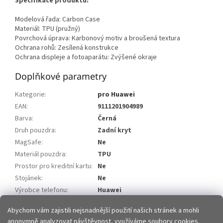
Specifikace produktu:
Modelová řada: Carbon Case
Materiál: TPU (pružný)
Povrchová úprava: Karbonový motiv a broušená textura
Ochrana rohů: Zesílená konstrukce
Ochrana displeje a fotoaparátu: Zvýšené okraje
Doplňkové parametry
Kategorie
:
pro Huawei
EAN
:
9111201904989
Barva
:
Černá
Druh pouzdra
:
Zadní kryt
MagSafe
:
Ne
Materiál pouzdra
:
TPU
Prostor pro kreditní kartu
:
Ne
Stojánek
:
Ne
Výrobce telefonu
:
Huawei
Model telefonu
:
Huawei Y5p
Abychom vám zajistili nejsnadnější použití našich stránek a mohli
anonymně analyzovat návštěvnost, využíváme soubory cookies.