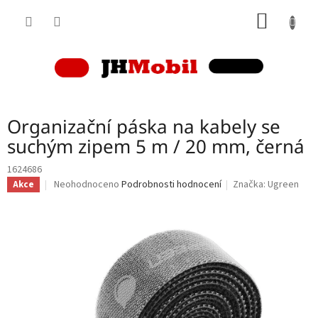
Přejít
NÁKUP
na
obsah
KOŠÍK
Organizační páska na kabely se
suchým zipem 5 m / 20 mm, černá
1624686
Průměrné
Neohodnoceno
Podrobnosti hodnocení
Značka:
Ugreen
Akce
hodnocení
produktu
je
0,0
z
5
hvězdiček.