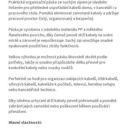
Praktická organizační páska se suchým zipem je ideálním
řešením pro přehledné uspořádání kabelů doma, v kanceláři i u
pracovního stolu. Pomáhá eliminovat zamotané kabely a udržuje
pracovní prostor čistý, organizovaný a bezpečný.
Páska je vyrobena z odolného materiálu PP a měkkého
flanelového povrchu, díky čemuž pevně drží kabely na svém
místě a zároveň je nepoškozuje. Suchý zip umožňuje snadné
opakované použití bez ztráty funkčnosti.
Velkou výhodou je možnost pásku libovolně zkrátit podle
potřeby, takže si snadno přizpůsobíte délku přesně pro
konkrétní kabely nebo svazky vodičů.
Perfektně se hodí pro organizaci nabíjecích kabelů, USB kabelů,
síťových kabelů, kabeláže k počítači, televizi, hernímu setupu
nebo kancelářské technice.
Díky silnému uchycení drží kabely pevně pohromadě a pomáhá
zabránit jejich zamotání nebo poškození během používání i
přenášení.
Hlavní vlastnosti: