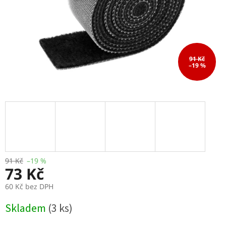
91 Kč
–19 %
91 Kč
–19 %
73 Kč
60 Kč bez DPH
Měrná
Skladem
(3 ks)
cena: