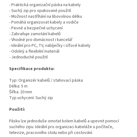
- Praktická organizační páska na kabely
- Suchý zip pro opakované použití
- Možnost nastříhání na libovolnou délku
- Pomáhá organizovat kabely a vodiče
- Pevné a bezpečné uchycení
- Zabraňuje zamotání kabelů
- Vhodné pro domácnost i kancelář
- Ideální pro PC, TV, nabíječky i síťové kabely
- Odolný a flexibilní materiál
- Jednoduché použití
Specifikace produktu:
Typ: Organizér kabelů / stahovací páska
Délka: 5 m
Šířka: 20 mm
Typ uchycení: Suchý zip
Použití:
Pásku lze jednoduše omotat kolem kabelů a upevnit pomocí
suchého zipu. Ideální pro organizaci kabeláže u počítače,
televize, pracovního stolu nebo při cestování.