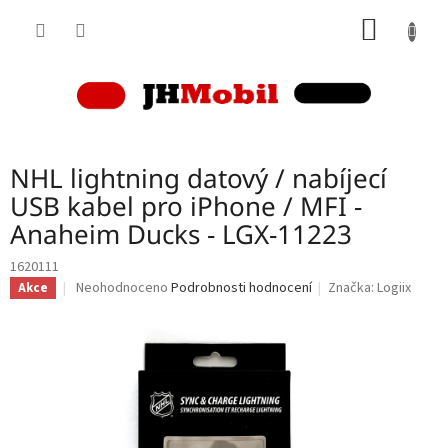
Přejít
NÁKUP
na
obsah
KOŠÍK
NHL lightning datový / nabíjecí
USB kabel pro iPhone / MFI -
Anaheim Ducks - LGX-11223
1620111
Průměrné
Neohodnoceno
Podrobnosti hodnocení
Značka:
Logiix
Akce
hodnocení
produktu
je
0,0
z
5
hvězdiček.