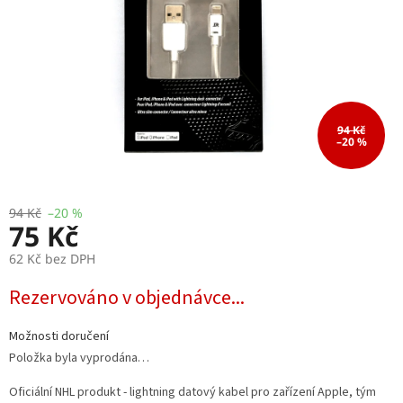
94 Kč
–20 %
94 Kč
–20 %
75 Kč
62 Kč bez DPH
Měrná
Rezervováno v objednávce...
cena:
Možnosti doručení
Položka byla vyprodána…
Oficiální NHL produkt - lightning datový kabel pro zařízení Apple, tým