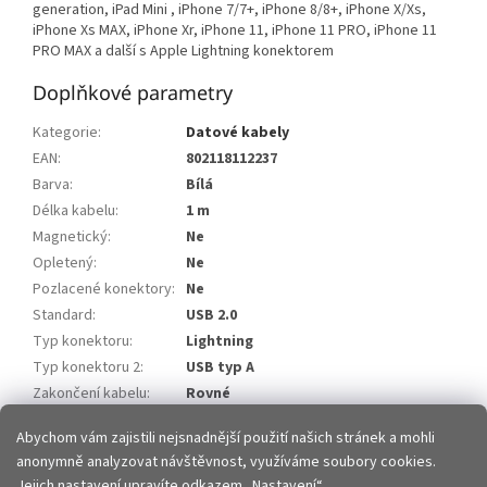
generation, iPad Mini , iPhone 7/7+, iPhone 8/8+, iPhone X/Xs,
iPhone Xs MAX, iPhone Xr, iPhone 11, iPhone 11 PRO, iPhone 11
PRO MAX a další s Apple Lightning konektorem
Doplňkové parametry
Kategorie
:
Datové kabely
EAN
:
802118112237
Barva
:
Bílá
Délka kabelu
:
1 m
Magnetický
:
Ne
Opletený
:
Ne
Pozlacené konektory
:
Ne
Standard
:
USB 2.0
Typ konektoru
:
Lightning
Typ konektoru 2
:
USB typ A
Zakončení kabelu
:
Rovné
Položka byla vyprodána…
Abychom vám zajistili nejsnadnější použití našich stránek a mohli
anonymně analyzovat návštěvnost, využíváme soubory cookies.
Z
Jejich nastavení upravíte odkazem „Nastavení“.