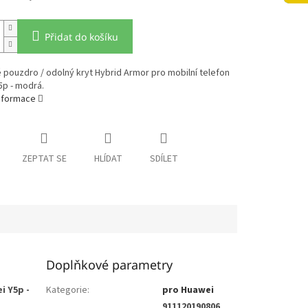
Přidat do košíku
pouzdro / odolný kryt Hybrid Armor pro mobilní telefon
5p - modrá.
informace
ZEPTAT SE
HLÍDAT
SDÍLET
Doplňkové parametry
i Y5p -
Kategorie
:
pro Huawei
911120190806