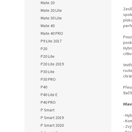
Mate 20
Zesí
Mate 20 Lite
spol
Mate 30 Lite
písk
Mate 40
perf
Mate 40 PRO
Pouz
P9 Lite 2017
posk
Hybr
P20
citli
P20 Lite
P20 Lite 2019
Vnit
rozlo
P30 Lite
chrán
P30 PRO
P40
Přes
tlačí
P40 Lite E
P40 PRO
Hlav
P Smart
- Hy
P Smart 2019
- Ko
P Smart 2020
- Zv