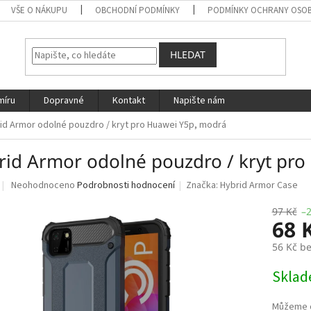
VŠE O NÁKUPU
OBCHODNÍ PODMÍNKY
PODMÍNKY OCHRANY OSOB
HLEDAT
míru
Dopravné
Kontakt
Napište nám
id Armor odolné pouzdro / kryt pro Huawei Y5p, modrá
rid Armor odolné pouzdro / kryt pr
Průměrné
Neohodnoceno
Podrobnosti hodnocení
Značka:
Hybrid Armor Case
hodnocení
produktu
97 Kč
–
68 
je
0,0
56 Kč b
z
5
Měrná
Skla
hvězdiček.
cena: