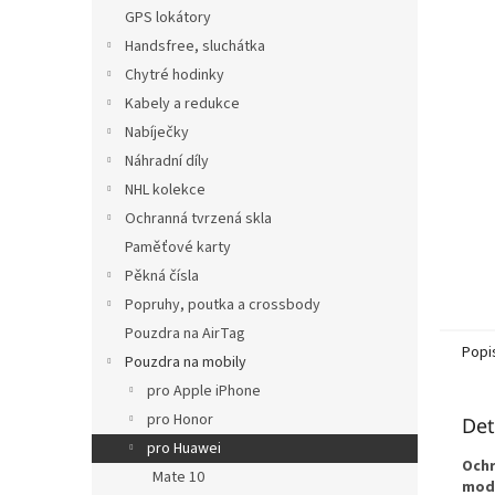
n
GPS lokátory
e
Handsfree, sluchátka
l
Chytré hodinky
Kabely a redukce
Nabíječky
Náhradní díly
NHL kolekce
Ochranná tvrzená skla
Paměťové karty
Pěkná čísla
Popruhy, poutka a crossbody
Pouzdra na AirTag
Popi
Pouzdra na mobily
pro Apple iPhone
pro Honor
Det
pro Huawei
Ochr
Mate 10
mod