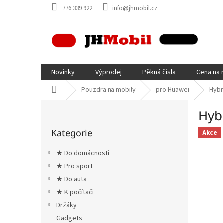
Přejít
776 339 922
info@jhmobil.cz
na
obsah
Novinky
Výprodej
Pěkná čísla
Cena na 
Domů
Pouzdra na mobily
pro Huawei
Hybr
P
Hyb
o
Přeskočit
s
Kategorie
kategorie
Akce
t
r
★ Do domácnosti
a
★ Pro sport
n
★ Do auta
n
í
★ K počítači
p
Držáky
a
Gadgets