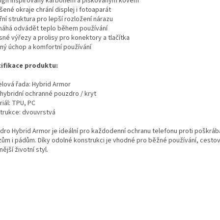
sign inspirovaný karbonem a pískovaným kovem
šené okraje chrání displej i fotoaparát
třní struktura pro lepší rozložení nárazu
máhá odvádět teplo během používání
sné výřezy a prolisy pro konektory a tlačítka
vný úchop a komfortní používání
ifikace produktu:
lová řada: Hybrid Armor
 hybridní ochranné pouzdro / kryt
iál: TPU, PC
trukce: dvouvrstvá
dro Hybrid Armor je ideální pro každodenní ochranu telefonu proti poškráb
zům i pádům. Díky odolné konstrukci je vhodné pro běžné používání, cestová
nější životní styl.