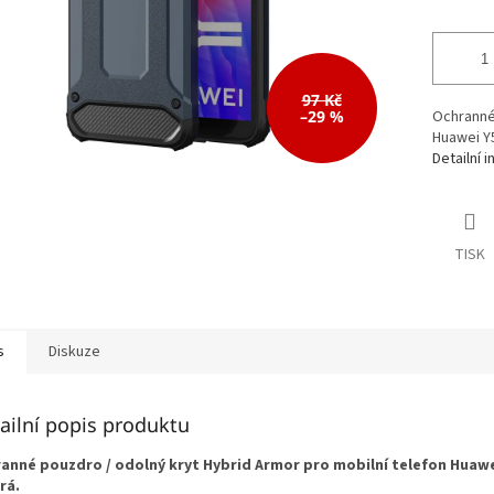
97 Kč
–29 %
Ochranné 
Huawei Y
Detailní 
TISK
s
Diskuze
ailní popis produktu
anné pouzdro / odolný kryt Hybrid Armor pro mobilní telefon Huawe
rá.