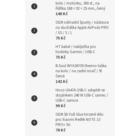
kolo / motorku, 360 st., na
řídítka 168 × 92 × 25 mm, černý
140 Kč
OEM náhradní špunty / nástavce
na sluchátka Apple AirPods PRO
/ XS / S / L
75 Kč
HT kabel / nabíječka pro
hodinky Garmin / USB-C
75 Kč
B-Soul WYA26Y0S thermo taška
na kolo / na zadní nosič / 9l
černá
142 Kč
Hoco UA47A USB-C adaptér se
stojánkem 240 W USB-C samec /
USB-C samice
99 Kč
OEM 5D Full Glue tvrzené sklo
pro Xiaomi RedMi NOTE 13
PRO+ 5G
78 Kč