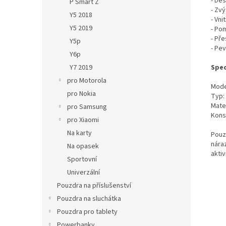
- De
P Smart Z
- Zvý
Y5 2018
- Vni
Y5 2019
- Po
- Pře
Y5p
- Pe
Y6p
Y7 2019
Spec
pro Motorola
Mode
pro Nokia
Typ:
Mater
pro Samsung
Kons
pro Xiaomi
Na karty
Pouz
nára
Na opasek
aktiv
Sportovní
Univerzální
Pouzdra na příslušenství
Pouzdra na sluchátka
Pouzdra pro tablety
Powerbanky