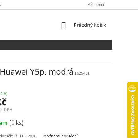
NÍCH ÚDAJŮ
COOKIES
Přihlášení
NÁKUPNÍ
Prázdný košík
KOŠÍK
o Huawei Y5p, modrá
1625461
29 %
Kč
ez DPH
dem
(1 ks)
11.8.2026
Možnosti doručení