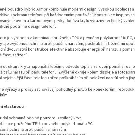
lené pouzdro Hybrid Armor kombinuje moderní design, vysokou odolnost a
ehlivou ochranu telefonu při každodenním používání. Konstrukce inspirovan
ovaným kovem a karbonovými prvky dodává krytu výrazný technický vzhled
ektně podtrhne design telefonu.
dro je vyrobeno z kombinace pružného TPU a pevného polykarbonátu PC, 
ytuje zvýšenou ochranu proti pádům, nárazům, poškrábání i běžnému opot
idní dvouvrstvá konstrukce efektivně absorbuje energii při nárazu a pomáh
vé části zařízení.
řní struktura krytu napomáhá lepšímu odvodu tepla a zároveň pomáhá rov
žit sílu nárazu při pádu telefonu. Zvýšené okraje kolem displeje a fotoapar
í nejcitlivější části telefonu před poškrábáním při položení na stůl nebo jin
né výřezy a prolisy zachovávají pohodlný přístup ke konektorům, reproduk
tkům.
ní vlastnosti:
bridní ochranné odolné pouzdro, zesílený kryt
mbinace pružného TPU a pevného polykarbonátu PC
ýšená ochrana proti pádům a nárazům