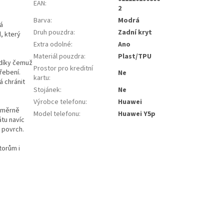
EAN
:
2
Barva
:
Modrá
á
Druh pouzdra
:
Zadní kryt
, který
Extra odolné
:
Ano
Materiál pouzdra
:
Plast/TPU
díky čemuž
Prostor pro kreditní
řebení.
Ne
kartu
:
á chránit
Stojánek
:
Ne
Výrobce telefonu
:
Huawei
noměrně
Model telefonu
:
Huawei Y5p
átu navíc
ý povrch.
torům i