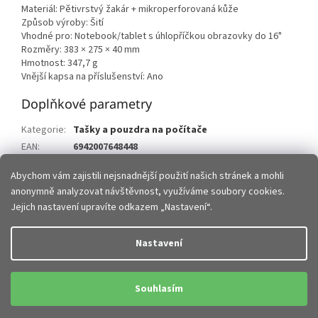
Materiál: Pětivrstvý žakár + mikroperforovaná kůže
Způsob výroby: Šití
Vhodné pro: Notebook/tablet s úhlopříčkou obrazovky do 16"
Rozměry: 383 × 275 × 40 mm
Hmotnost: 347,7 g
Vnější kapsa na příslušenství: Ano
Doplňkové parametry
Kategorie
:
Tašky a pouzdra na počítače
EAN
:
6942007648448
Položka byla vyprodána…
Abychom vám zajistili nejsnadnější použití našich stránek a mohli
anonymně analyzovat návštěvnost, využíváme soubory cookies.
Z
Jejich nastavení upravíte odkazem „Nastavení“.
á
p
Vytvořil Shoptet
Nastavení
a
t
Copyright 2026
JHMobil.cz
. Všechna práva vyhrazena.
Upravit
í
Souhlasím
nastavení cookies