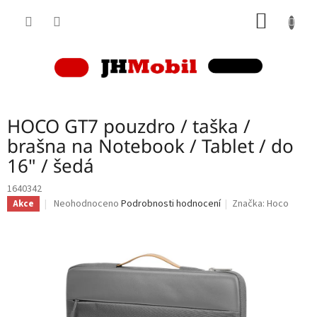
Přejít
NÁKUP
na
obsah
KOŠÍK
HOCO GT7 pouzdro / taška /
brašna na Notebook / Tablet / do
16" / šedá
1640342
Průměrné
Neohodnoceno
Podrobnosti hodnocení
Značka:
Hoco
Akce
hodnocení
produktu
je
0,0
z
5
hvězdiček.