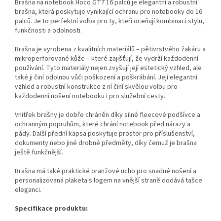
Brašna na notebook Hoco GT7 16 palců je elegantní a robustní
brašna, která poskytuje vynikající ochranu pro notebooky do 16
palců. Je to perfektní volba pro ty, kteří oceňují kombinaci stylu,
funkčnosti a odolnosti.
Brašna je vyrobena z kvalitních materiálů – pětivrstvého žakáru a
mikroperforované kůže – které zajišťují, že vydrží každodenní
používání. Tyto materiály nejen zvyšují její estetický vzhled, ale
také ji činí odolnou vůči poškození a poškrábání. Její elegantní
vzhled a robustní konstrukce z ní činí skvělou volbu pro
každodenní nošení notebooku i pro služební cesty.
Vnitřek brašny je dobře chráněn díky silné fleecové podšívce a
ochranným popruhům, které chrání notebook před nárazy a
pády. Další přední kapsa poskytuje prostor pro příslušenství,
dokumenty nebo jiné drobné předměty, díky čemuž je brašna
ještě funkčnější.
Brašna má také praktické oranžové ucho pro snadné nošení a
personalizovaná plaketa s logem na vnější straně dodává tašce
eleganci.
Specifikace produktu: