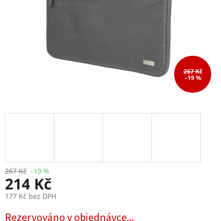
267 Kč
–19 %
267 Kč
–19 %
214 Kč
177 Kč bez DPH
Měrná
Rezervováno v objednávce...
cena: