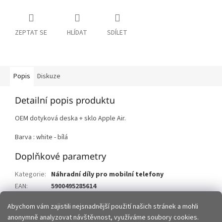
ZEPTAT SE
HLÍDAT
SDÍLET
Popis
Diskuze
Detailní popis produktu
OEM dotyková deska + sklo Apple Air.
Barva : white - bílá
Doplňkové parametry
Kategorie
:
Náhradní díly pro mobilní telefony
EAN
:
5900495285614
Položka byla vyprodána…
Abychom vám zajistili nejsnadnější použití našich stránek a mohli
anonymně analyzovat návštěvnost, využíváme soubory cookies.