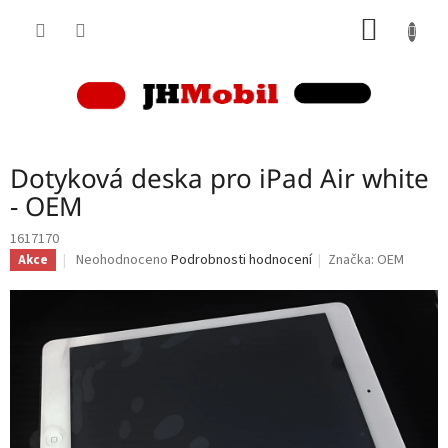
Přejít
NÁKUP
na
obsah
KOŠÍK
Dotyková deska pro iPad Air white
- OEM
1617170
Průměrné
Neohodnoceno
Podrobnosti hodnocení
Značka:
OEM
Akce
hodnocení
produktu
je
0,0
z
5
hvězdiček.