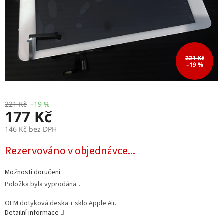
221 Kč
–19 %
221 Kč
–19 %
177 Kč
146 Kč bez DPH
Měrná
Rezervováno v objednávce...
cena:
Možnosti doručení
Položka byla vyprodána…
OEM dotyková deska + sklo Apple Air.
Detailní informace