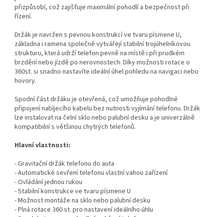
přizpůsobí, což zajišťuje maximální pohodlí a bezpečnost při
řízení.
Držák je navržen s pevnou konstrukcí ve tvaru písmene U,
základna i ramena společně vytvářejí stabilní trojúhelníkovou
strukturu, která udrží telefon pevně na místě i při prudkém
brzdění nebo jízdě po nerovnostech. Díky možnosti rotace o
360st. si snadno nastavíte ideální úhel pohledu na navigaci nebo
hovory.
Spodní část držáku je otevřená, což umožňuje pohodlné
připojení nabíjecího kabelu bez nutnosti vyjímání telefonu. Držák
lze instalovat na čelní sklo nebo palubní desku a je univerzálně
kompatibilní s většinou chytrých telefonů.
Hlavní vlastnosti:
- Gravitační držák telefonu do auta
- Automatické sevření telefonu vlastní vahou zařízení
- Ovládání jednou rukou
- Stabilní konstrukce ve tvaru písmene U
- Možnost montáže na sklo nebo palubní desku
- Plná rotace 360 st. pro nastavení ideálního úhlu