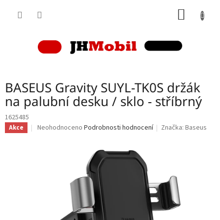
Přejít
NÁKUP
na
obsah
KOŠÍK
BASEUS Gravity SUYL-TK0S držák
na palubní desku / sklo - stříbrný
1625485
Průměrné
Neohodnoceno
Podrobnosti hodnocení
Značka:
Baseus
Akce
hodnocení
produktu
je
0,0
z
5
hvězdiček.