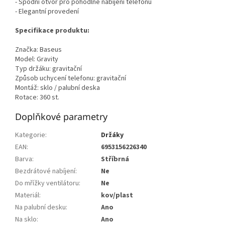
- Spodní otvor pro pohodlné nabíjení telefonu
- Elegantní provedení
Specifikace produktu:
Značka: Baseus
Model: Gravity
Typ držáku: gravitační
Způsob uchycení telefonu: gravitační
Montáž: sklo / palubní deska
Rotace: 360 st.
Doplňkové parametry
Kategorie
:
Držáky
EAN
:
6953156226340
Barva
:
Stříbrná
Bezdrátové nabíjení
:
Ne
Do mřížky ventilátoru
:
Ne
Materiál
:
kov/plast
Na palubní desku
:
Ano
Na sklo
:
Ano