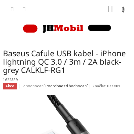
Přejít
NÁKUP
na
obsah
KOŠÍK
Baseus Cafule USB kabel - iPhone
lightning QC 3,0 / 3m / 2A black-
grey CALKLF-RG1
1622539
Průměrné
2 hodnocení
Podrobnosti hodnocení
Značka:
Baseus
Akce
hodnocení
produktu
je
5,0
z
5
hvězdiček.