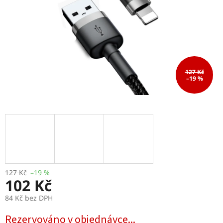
127 Kč
–19 %
127 Kč
–19 %
102 Kč
84 Kč bez DPH
Měrná
Rezervováno v objednávce...
cena: