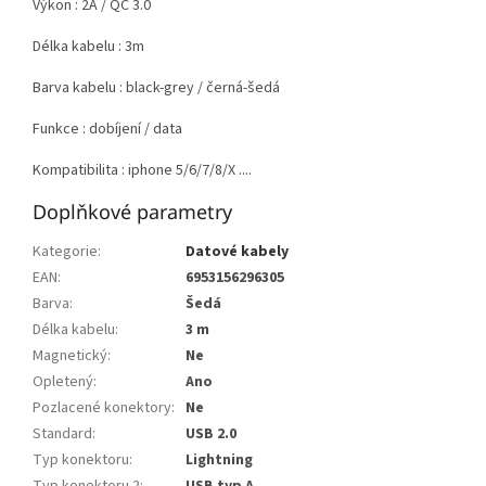
Výkon : 2A / QC 3.0
Délka kabelu : 3m
Barva kabelu : black-grey / černá-šedá
Funkce : dobíjení / data
Kompatibilita : iphone 5/6/7/8/X ....
Doplňkové parametry
Kategorie
:
Datové kabely
EAN
:
6953156296305
Barva
:
Šedá
Délka kabelu
:
3 m
Magnetický
:
Ne
Opletený
:
Ano
Pozlacené konektory
:
Ne
Standard
:
USB 2.0
Typ konektoru
:
Lightning