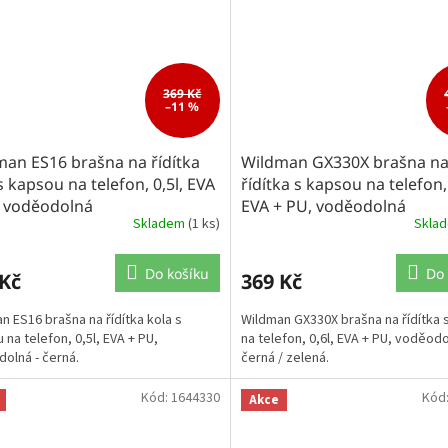
369 Kč
–11 %
an ES16 brašna na řídítka
Wildman GX330X brašna n
s kapsou na telefon, 0,5l, EVA
řídítka s kapsou na telefon, 
, voděodolná
EVA + PU, voděodolná
Skladem
(1 ks)
Skla
Do košíku
Do 
 Kč
369 Kč
n ES16 brašna na řídítka kola s
Wildman GX330X brašna na řídítka 
 na telefon, 0,5l, EVA + PU,
na telefon, 0,6l, EVA + PU, voděodo
olná - černá.
černá / zelená.
Kód:
1644330
Kód
Akce