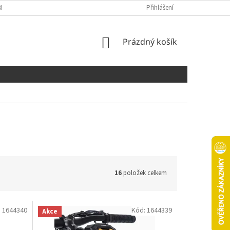
NÍCH ÚDAJŮ
COOKIES
Přihlášení
NÁKUPNÍ
Prázdný košík
KOŠÍK
16
položek celkem
:
1644340
Kód:
1644339
Akce