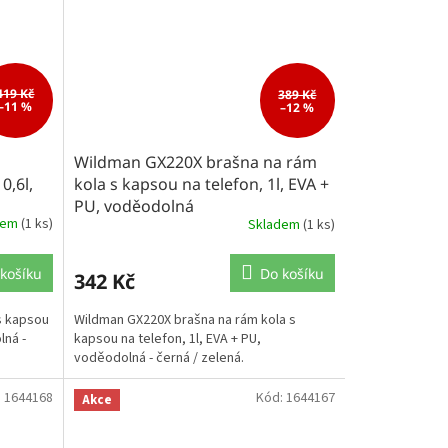
419 Kč
389 Kč
–11 %
–12 %
a
Wildman GX220X brašna na rám
0,6l,
kola s kapsou na telefon, 1l, EVA +
PU, voděodolná
dem
(1 ks)
Skladem
(1 ks)
košíku
Do košíku
342 Kč
s kapsou
Wildman GX220X brašna na rám kola s
lná -
kapsou na telefon, 1l, EVA + PU,
voděodolná - černá / zelená.
:
1644168
Kód:
1644167
Akce