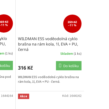
369 Kč
359 Kč
–11 %
–11 %
yklo
WILDMAN E5S voděodolná cyklo
 PU,
brašna na rám kola, 1l, EVA + PU,
černá
dem
(1 ks)
Skladem
(1 ks)
košíku
Do košíku
316 Kč
šna pod
WILDMAN E5S voděodolná cyklo brašna na
rám kola, 1l, EVA + PU - černá.
:
1644164
Kód:
1644162
Akce