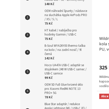
140 Kč
OEM náhradní špunty / nástavce
na sluchátka Apple AirPods PRO
/ XS / S / L
75 Kč
HT kabel / nabíječka pro
hodinky Garmin / USB-C
Wild
75 Kč
kola 
B-Soul WYA26Y0S thermo taška
PU, 
na kolo / na zadní nosič / 9l
černá
142 Kč
Hoco UA47A USB-C adaptér se
325
stojánkem 240 W USB-C samec /
USB-C samice
Wildma
99 Kč
kapsou
OEM 5D Full Glue tvrzené sklo
voděod
pro Xiaomi RedMi NOTE 13
PRO+ 5G
Akce
78 Kč
Blue Star adaptér / redukce
Apple Lightning (M) / USB-C (F) /