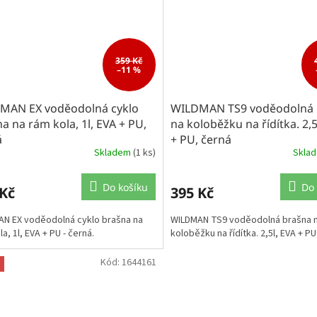
359 Kč
–11 %
MAN EX voděodolná cyklo
WILDMAN TS9 voděodolná 
a na rám kola, 1l, EVA + PU,
na koloběžku na řídítka. 2,5
á
+ PU, černá
Skladem
(1 ks)
Skla
Do košíku
Do 
 Kč
395 Kč
N EX voděodolná cyklo brašna na
WILDMAN TS9 voděodolná brašna 
a, 1l, EVA + PU - černá.
koloběžku na řídítka. 2,5l, EVA + PU
Kód:
1644161