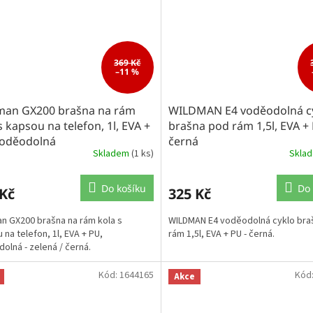
369 Kč
–11 %
man GX200 brašna na rám
WILDMAN E4 voděodolná c
s kapsou na telefon, 1l, EVA +
brašna pod rám 1,5l, EVA +
voděodolná
černá
Skladem
(1 ks)
Skla
Do košíku
Do 
 Kč
325 Kč
n GX200 brašna na rám kola s
WILDMAN E4 voděodolná cyklo bra
 na telefon, 1l, EVA + PU,
rám 1,5l, EVA + PU - černá.
olná - zelená / černá.
Kód:
1644165
Kód
Akce