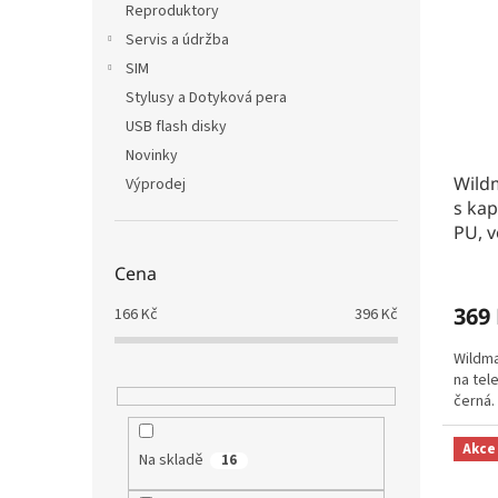
Reproduktory
Servis a údržba
SIM
Stylusy a Dotyková pera
USB flash disky
Novinky
Wildm
Výprodej
s kap
PU, 
Cena
369
166
Kč
396
Kč
Wildma
na tel
černá.
Akce
Na skladě
16