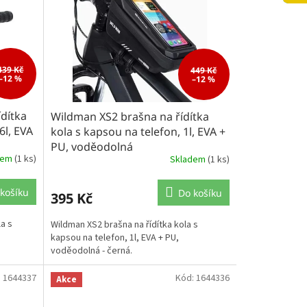
439 Kč
449 Kč
–12 %
–12 %
dítka
Wildman XS2 brašna na řídítka
6l, EVA
kola s kapsou na telefon, 1l, EVA +
PU, voděodolná
dem
(1 ks)
Skladem
(1 ks)
košíku
Do košíku
395 Kč
a s
Wildman XS2 brašna na řídítka kola s
kapsou na telefon, 1l, EVA + PU,
voděodolná - černá.
:
1644337
Kód:
1644336
Akce