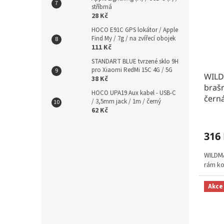
stříbrná
28 Kč
HOCO E91C GPS lokátor / Apple
Find My / 7g / na zvířecí obojek
111 Kč
STANDART BLUE tvrzené sklo 9H
pro Xiaomi RedMi 15C 4G / 5G
WILD
38 Kč
brašn
HOCO UPA19 Aux kabel - USB-C
čern
/ 3,5mm jack / 1m / černý
62 Kč
316
WILDMA
rám kol
Akce