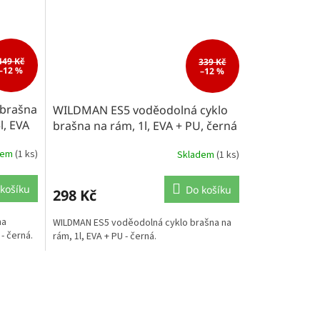
449 Kč
339 Kč
–12 %
–12 %
brašna
WILDMAN ES5 voděodolná cyklo
l, EVA
brašna na rám, 1l, EVA + PU, černá
dem
(1 ks)
Skladem
(1 ks)
košíku
Do košíku
298 Kč
na
WILDMAN ES5 voděodolná cyklo brašna na
 - černá.
rám, 1l, EVA + PU - černá.