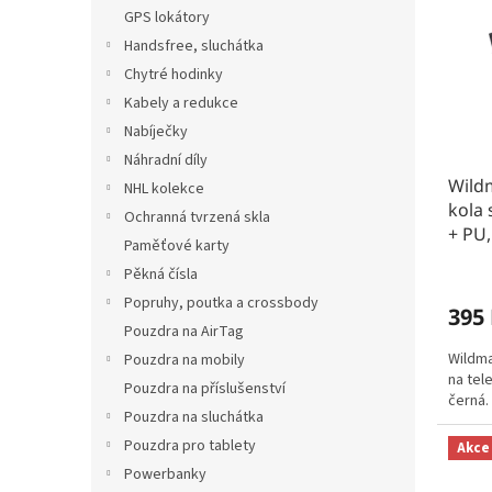
n
t
r
GPS lokátory
e
ů
o
Handsfree, sluchátka
l
d
Chytré hodinky
u
Kabely a redukce
k
Nabíječky
t
Náhradní díly
ů
Wild
NHL kolekce
kola 
Ochranná tvrzená skla
+ PU
Paměťové karty
Pěkná čísla
Popruhy, poutka a crossbody
395
Pouzdra na AirTag
Wildma
Pouzdra na mobily
na tel
Pouzdra na příslušenství
černá.
Pouzdra na sluchátka
Pouzdra pro tablety
Akce
Powerbanky