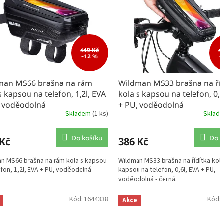
449 Kč
–12 %
man MS66 brašna na rám
Wildman MS33 brašna na ří
s kapsou na telefon, 1,2l, EVA
kola s kapsou na telefon, 0,
, voděodolná
+ PU, voděodolná
Skladem
(1 ks)
Skla
Do košíku
Do 
 Kč
386 Kč
n MS66 brašna na rám kola s kapsou
Wildman MS33 brašna na řídítka kol
efon, 1,2l, EVA + PU, voděodolná -
kapsou na telefon, 0,6l, EVA + PU,
voděodolná - černá.
Kód:
1644338
Kód
Akce