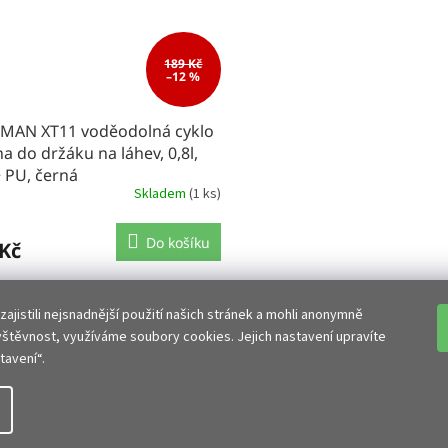
189 Kč
–12 %
MAN XT11 voděodolná cyklo
a do držáku na láhev, 0,8l,
 PU, černá
Skladem
(1 ks)
Do košíku
 Kč
N XT11 voděodolná cyklo brašna do
na láhev, 0,8l, EVA + PU - černá.
jistili nejsnadnější použití našich stránek a mohli anonymně
vštěvnost, využíváme soubory cookies. Jejich nastavení upravíte
O
avení“.
v
l
á
ravit nastavení cookies
d