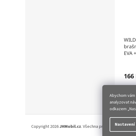
WILD
brašn
EVA +
166
WILDMA
držáku 
Abychom vám za
analyzovat ná
odkazem „Nast
Z
á
Nastavení
Copyright 2026
JHMobil.cz
. Všechna práva vyhrazena.
Up
p