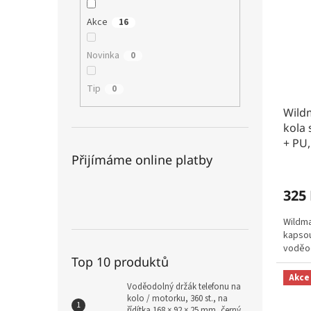
Akce
16
Novinka
0
Tip
0
Wildm
kola 
+ PU
Přijímáme online platby
325
Wildma
kapsou
voděod
Top 10 produktů
Akce
Voděodolný držák telefonu na
kolo / motorku, 360 st., na
řídítka 168 × 92 × 25 mm, černý