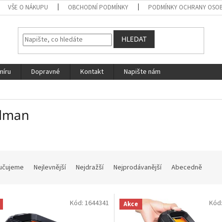
VŠE O NÁKUPU
OBCHODNÍ PODMÍNKY
PODMÍNKY OCHRANY OSOB
HLEDAT
míru
Dopravné
Kontakt
Napište nám
dman
učujeme
Nejlevnější
Nejdražší
Nejprodávanější
Abecedně
Kód:
1644341
Kód
Akce