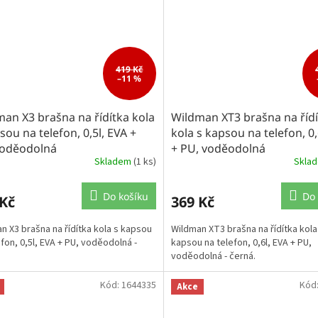
419 Kč
–11 %
an X3 brašna na řídítka kola
Wildman XT3 brašna na říd
sou na telefon, 0,5l, EVA +
kola s kapsou na telefon, 0,
voděodolná
+ PU, voděodolná
Skladem
(1 ks)
Skla
Do košíku
Do 
 Kč
369 Kč
n X3 brašna na řídítka kola s kapsou
Wildman XT3 brašna na řídítka kola
efon, 0,5l, EVA + PU, voděodolná -
kapsou na telefon, 0,6l, EVA + PU,
voděodolná - černá.
Kód:
1644335
Kód
Akce