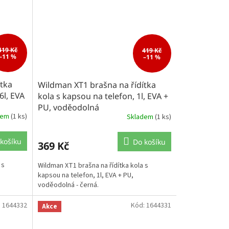
419 Kč
419 Kč
–11 %
–11 %
ítka
Wildman XT1 brašna na řídítka
6l, EVA
kola s kapsou na telefon, 1l, EVA +
PU, voděodolná
dem
(1 ks)
Skladem
(1 ks)
košíku
Do košíku
369 Kč
 s
Wildman XT1 brašna na řídítka kola s
kapsou na telefon, 1l, EVA + PU,
voděodolná - černá.
:
1644332
Kód:
1644331
Akce