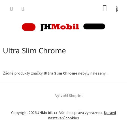
Přejít
NÁKUP
na
obsah
KOŠÍK
Ultra Slim Chrome
Žádné produkty značky
Ultra Slim Chrome
nebyly nalezeny...
Z
á
p
Vytvořil Shoptet
a
t
Copyright 2026
JHMobil.cz
. Všechna práva vyhrazena.
Upravit
í
nastavení cookies