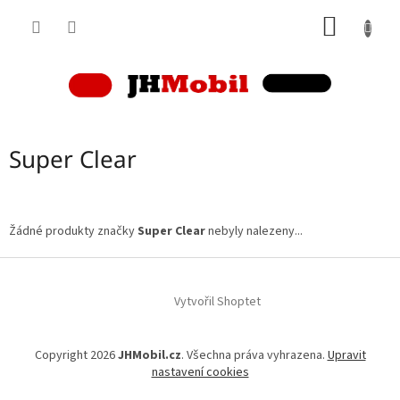
Přejít
NÁKUP
na
obsah
KOŠÍK
Super Clear
Žádné produkty značky
Super Clear
nebyly nalezeny...
Z
á
p
Vytvořil Shoptet
a
t
Copyright 2026
JHMobil.cz
. Všechna práva vyhrazena.
Upravit
í
nastavení cookies