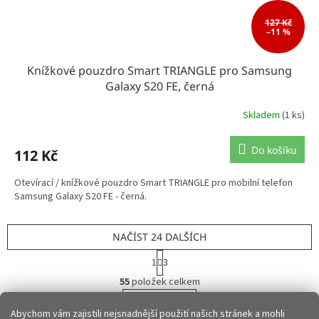
127 Kč
–11 %
Knížkové pouzdro Smart TRIANGLE pro Samsung
Galaxy S20 FE, černá
Skladem
(1 ks)
Do košíku
112 Kč
Otevírací / knížkové pouzdro Smart TRIANGLE pro mobilní telefon
Samsung Galaxy S20 FE - černá.
NAČÍST 24 DALŠÍCH
S
1
3
t
O
r
55
položek celkem
v
á
l
NAHORU
n
Abychom vám zajistili nejsnadnější použití našich stránek a mohli
á
k