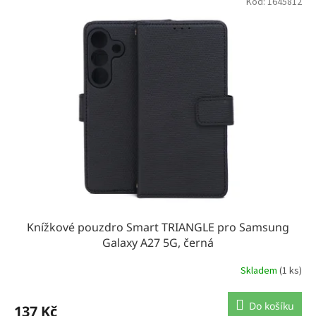
Kód:
1645812
r
o
d
u
k
t
ů
Knížkové pouzdro Smart TRIANGLE pro Samsung
Galaxy A27 5G, černá
Skladem
(1 ks)
Do košíku
137 Kč