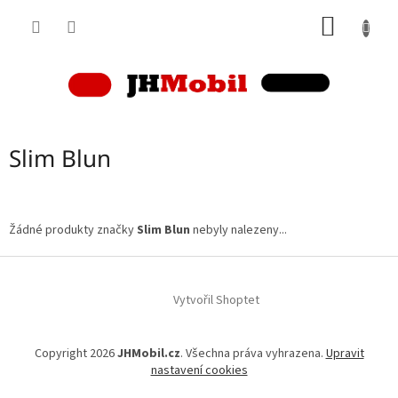
Přejít
NÁKUP
na
obsah
KOŠÍK
Slim Blun
Žádné produkty značky
Slim Blun
nebyly nalezeny...
Z
á
p
Vytvořil Shoptet
a
t
Copyright 2026
JHMobil.cz
. Všechna práva vyhrazena.
Upravit
í
nastavení cookies