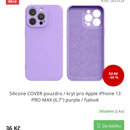
Kód:
1631824
Akce
r
o
d
u
k
t
ů
52 Kč
–30 %
Silicone COVER pouzdro / kryt pro Apple iPhone 13
PRO MAX (6,7") purple / fialové
Skladem
(1 ks)
Do košíku
36 Kč