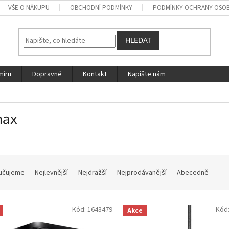
VŠE O NÁKUPU
OBCHODNÍ PODMÍNKY
PODMÍNKY OCHRANY OSOB
HLEDAT
míru
Dopravné
Kontakt
Napište nám
max
učujeme
Nejlevnější
Nejdražší
Nejprodávanější
Abecedně
Kód:
1643479
Kód
Akce