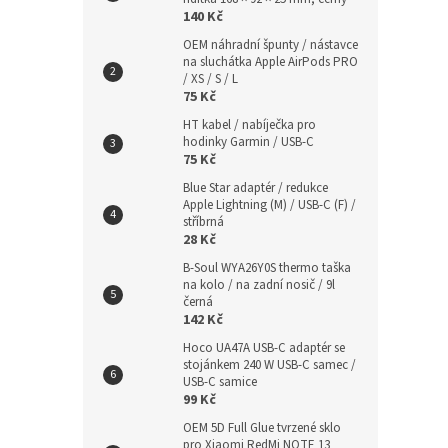
140 Kč
OEM náhradní špunty / nástavce
na sluchátka Apple AirPods PRO
/ XS / S / L
75 Kč
HT kabel / nabíječka pro
hodinky Garmin / USB-C
75 Kč
Blue Star adaptér / redukce
Apple Lightning (M) / USB-C (F) /
stříbrná
28 Kč
B-Soul WYA26Y0S thermo taška
na kolo / na zadní nosič / 9l
černá
142 Kč
Hoco UA47A USB-C adaptér se
stojánkem 240 W USB-C samec /
USB-C samice
99 Kč
OEM 5D Full Glue tvrzené sklo
pro Xiaomi RedMi NOTE 13