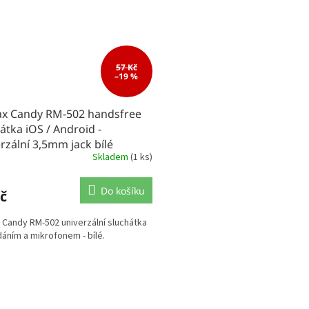
57 Kč
–19 %
x Candy RM-502 handsfree
átka iOS / Android -
rzální 3,5mm jack bílé
Skladem
(1 ks)
Do košíku
č
Candy RM-502 univerzální sluchátka
dáním a mikrofonem - bílé.
O
v
l
á