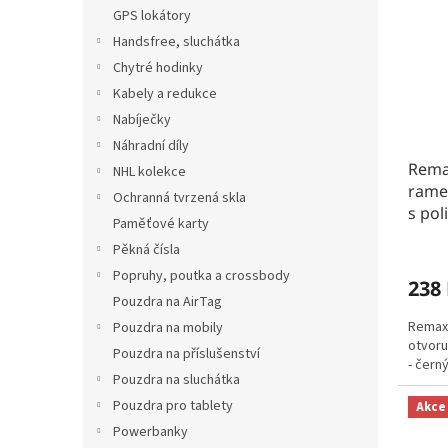
n
t
r
GPS lokátory
e
ů
o
Handsfree, sluchátka
l
d
Chytré hodinky
u
Kabely a redukce
k
Nabíječky
t
Náhradní díly
ů
Remax
NHL kolekce
rame
Ochranná tvrzená skla
s pol
Paměťové karty
Pěkná čísla
Popruhy, poutka a crossbody
238
Pouzdra na AirTag
Remax 
Pouzdra na mobily
otvoru
Pouzdra na příslušenství
- černý
Pouzdra na sluchátka
Pouzdra pro tablety
Akce
Powerbanky