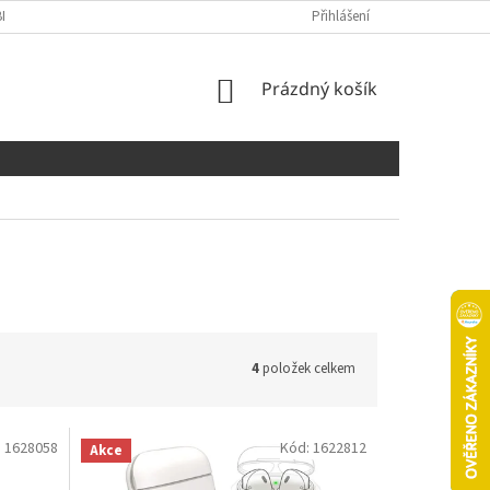
NÍCH ÚDAJŮ
COOKIES
Přihlášení
NÁKUPNÍ
Prázdný košík
KOŠÍK
4
položek celkem
:
1628058
Kód:
1622812
Akce