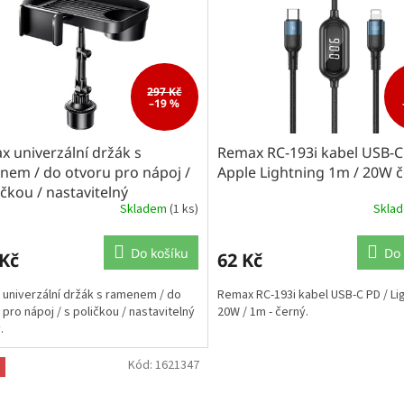
297 Kč
–19 %
 univerzální držák s
Remax RC-193i kabel USB-C
nem / do otvoru pro nápoj /
Apple Lightning 1m / 20W 
ičkou / nastavitelný
Skladem
(1 ks)
Skla
Do košíku
Do 
 Kč
62 Kč
univerzální držák s ramenem / do
Remax RC-193i kabel USB-C PD / Lig
 pro nápoj / s poličkou / nastavitelný
20W / 1m - černý.
.
Kód:
1621347