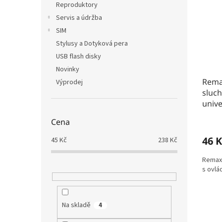
Reproduktory
Servis a údržba
SIM
Stylusy a Dotyková pera
USB flash disky
Novinky
Rema
Výprodej
sluch
unive
Cena
46 K
45
Kč
238
Kč
Remax 
s ovlá
Na skladě
4