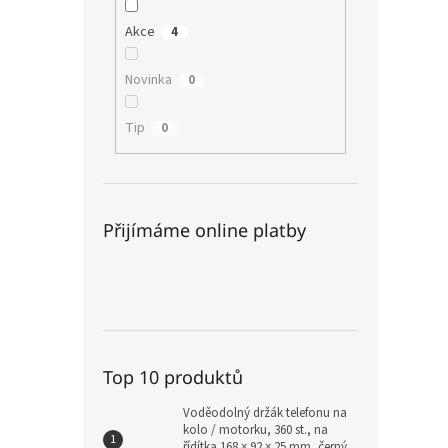
Akce
4
Novinka
0
Tip
0
Přijímáme online platby
Top 10 produktů
Voděodolný držák telefonu na
kolo / motorku, 360 st., na
řídítka 168 × 92 × 25 mm, černý