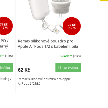
77 Kč
77 Kč
–19 %
–19 %
 PD /
Remax silikonové pouzdro pro
černý
Apple AirPods 1/2 s kabelem, bílá
dem
(1 ks)
Skladem
(2 ks)
košíku
Do košíku
62 Kč
htning /
Remax silikonové pouzdro pro Apple
AirPods 1/2 bílé.