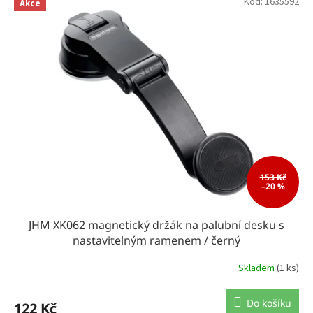
Kód:
1635592
Akce
r
o
d
u
k
t
ů
153 Kč
–20 %
JHM XK062 magnetický držák na palubní desku s
nastavitelným ramenem / černý
Skladem
(1 ks)
Do košíku
122 Kč