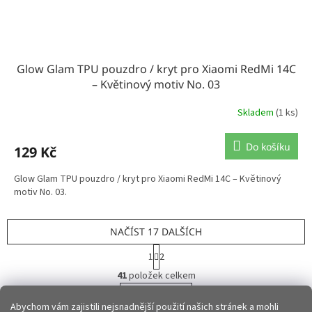
Glow Glam TPU pouzdro / kryt pro Xiaomi RedMi 14C
– Květinový motiv No. 03
Skladem
(1 ks)
Do košíku
129 Kč
Glow Glam TPU pouzdro / kryt pro Xiaomi RedMi 14C – Květinový
motiv No. 03.
NAČÍST 17 DALŠÍCH
S
1
2
t
O
r
41
položek celkem
v
á
l
NAHORU
n
Abychom vám zajistili nejsnadnější použití našich stránek a mohli
á
k