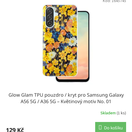
Kód:
1645745
r
o
d
u
k
t
ů
Glow Glam TPU pouzdro / kryt pro Samsung Galaxy
A56 5G / A36 5G – Květinový motiv No. 01
Skladem
(1 ks)
Do košíku
129 Kč