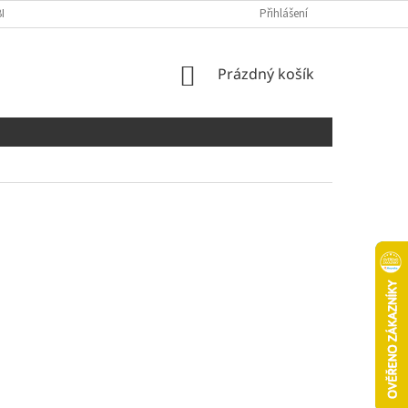
NÍCH ÚDAJŮ
COOKIES
Přihlášení
NÁKUPNÍ
Prázdný košík
KOŠÍK