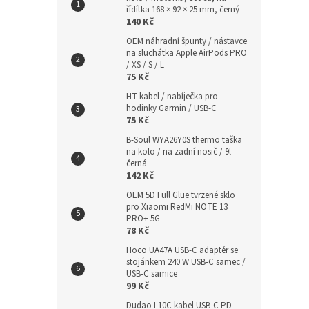
řídítka 168 × 92 × 25 mm, černý
140 Kč
OEM náhradní špunty / nástavce
na sluchátka Apple AirPods PRO
/ XS / S / L
75 Kč
HT kabel / nabíječka pro
hodinky Garmin / USB-C
75 Kč
B-Soul WYA26Y0S thermo taška
na kolo / na zadní nosič / 9l
černá
142 Kč
OEM 5D Full Glue tvrzené sklo
pro Xiaomi RedMi NOTE 13
PRO+ 5G
78 Kč
Hoco UA47A USB-C adaptér se
stojánkem 240 W USB-C samec /
USB-C samice
99 Kč
Dudao L10C kabel USB-C PD -