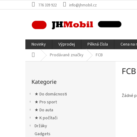
Přejít
776 339 922
info@jhmobil.cz
na
obsah
Novinky
Výprodej
Pěkná čísla
Cena na 
Domů
Prodávané značky
FCB
P
FCB
o
Přeskočit
s
Kategorie
kategorie
t
r
★ Do domácnosti
Žádné p
a
★ Pro sport
n
★ Do auta
n
í
★ K počítači
p
Držáky
a
Gadgets