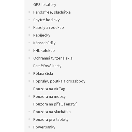
n
GPS lokátory
e
Handsfree, sluchátka
l
Chytré hodinky
Kabely a redukce
Nabíječky
Náhradní díly
NHL kolekce
Ochranná tvrzená skla
Paměťové karty
Pěkná čísla
Popruhy, poutka a crossbody
Pouzdra na AirTag
Pouzdra na mobily
Pouzdra na příslušenství
Pouzdra na sluchátka
Pouzdra pro tablety
Powerbanky