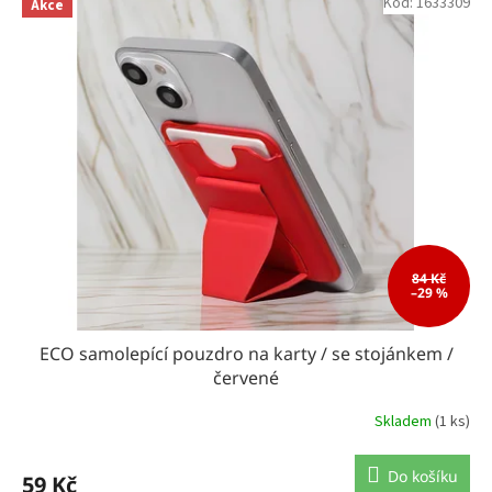
Kód:
1633309
Akce
r
o
d
u
k
t
ů
84 Kč
–29 %
ECO samolepící pouzdro na karty / se stojánkem /
červené
Skladem
(1 ks)
Do košíku
59 Kč