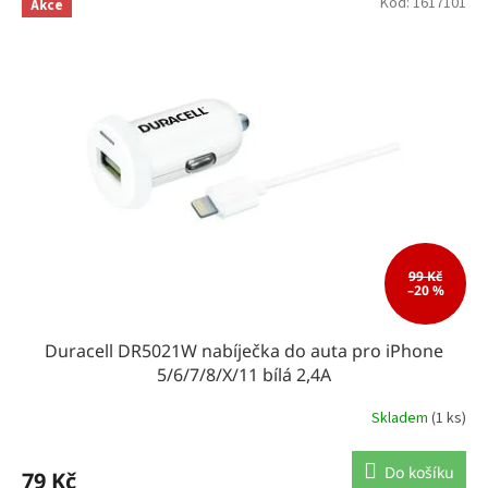
Kód:
1617101
Akce
r
o
d
u
k
t
ů
99 Kč
–20 %
Duracell DR5021W nabíječka do auta pro iPhone
5/6/7/8/X/11 bílá 2,4A
Skladem
(1 ks)
Do košíku
79 Kč