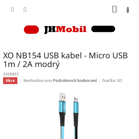
Přejít
NÁKUP
na
obsah
KOŠÍK
XO NB154 USB kabel - Micro USB
1m / 2A modrý
1626433
Průměrné
Neohodnoceno
Podrobnosti hodnocení
Značka:
XO
Akce
hodnocení
produktu
je
0,0
z
5
hvězdiček.