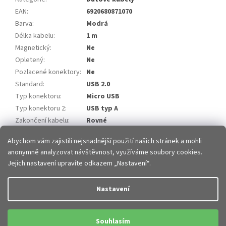
EAN
:
6920680871070
Barva
:
Modrá
Délka kabelu
:
1 m
Magnetický
:
Ne
Opletený
:
Ne
Pozlacené konektory
:
Ne
Standard
:
USB 2.0
Typ konektoru
:
Micro USB
Typ konektoru 2
:
USB typ A
Zakončení kabelu
:
Rovné
Položka byla vyprodána…
Abychom vám zajistili nejsnadnější použití našich stránek a mohli
anonymně analyzovat návštěvnost, využíváme soubory cookies.
Z
Jejich nastavení upravíte odkazem „Nastavení“.
á
p
Vytvořil Shoptet
Nastavení
a
t
Copyright 2026
JHMobil.cz
. Všechna práva vyhrazena.
Upravit
í
Souhlasím
nastavení cookies