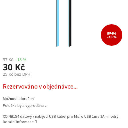
37 Kč
–18 %
37 Kč
–18 %
30 Kč
25 Kč bez DPH
Měrná
Rezervováno v objednávce...
cena:
Možnosti doručení
Položka byla vyprodána…
XO NB154 datový / nabíjecí USB kabel pro Micro USB 1m / 2A - modrý.
Detailní informace