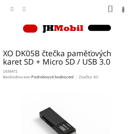
Přejít
NÁKUP
na
obsah
KOŠÍK
XO DK05B čtečka paměťových
karet SD + Micro SD / USB 3.0
1636471
Průměrné
Neohodnoceno
Podrobnosti hodnocení
Značka:
XO
hodnocení
produktu
je
0,0
z
5
hvězdiček.