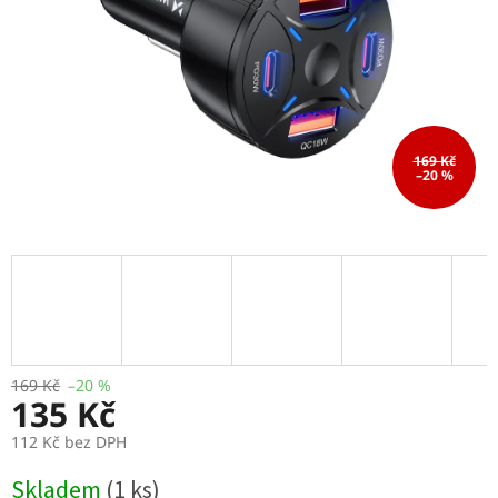
169 Kč
–20 %
169 Kč
–20 %
135 Kč
112 Kč bez DPH
Měrná
Skladem
(1 ks)
cena: