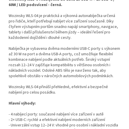
60W / LED podsvícení - černá.
Wozinsky WLS-04 je praktická a výkonná autonabíječka určená
pro řidiče, kteří potřebují nabíjet více zařízení současně. Díky
čtyřem výstupním portům snadno napájí smartphony, navigace,
tablety i další příslušenství během jízdy – ideální řešení pro
každodenní dojíždění i dlouhé cesty.
Nabíječka je vybavena dvěma moderními USB-C porty s výkonem
až 30 W na port a dvěma USB-A porty, což umožňuje flexibilní
kombinace nabíjení podle aktuálních potřeb. Široký vstupní
rozsah 12–24 V zajišťuje kompatibilitu s většinou osobních i
nákladních vozidel. Odolné ABS tělo je navrženo tak, aby
spolehlivě obstálo v náročných automobilových podmínkách.
Wozinsky WLS-04 přináší přehledné, efektivní a bezpečné
nabíjení pro celou posádku.
Hlavní výhody:
- 4 nabíjecí porty: současné nabíjení více zařízení v autě
- 2× USB-C: rychlé a efektivní nabíjení moderních zařízení
- Univerzální vstup 12–24 V: vhodné pro osobní i nákladní vozidla