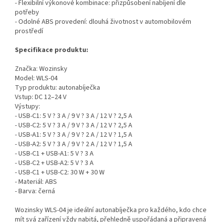
- Flexibilní výkonové kombinace: přizpůsobení nabíjení dle
potřeby
- Odolné ABS provedení: dlouhá životnost v automobilovém
prostředí
Specifikace produktu:
Značka: Wozinsky
Model: WLS-04
Typ produktu: autonabíječka
Vstup: DC 12–24 V
Výstupy:
- USB-C1: 5 V ? 3 A / 9 V ? 3 A / 12 V ? 2,5 A
- USB-C2: 5 V ? 3 A / 9 V ? 3 A / 12 V ? 2,5 A
- USB-A1: 5 V ? 3 A / 9 V ? 2 A / 12 V ? 1,5 A
- USB-A2: 5 V ? 3 A / 9 V ? 2 A / 12 V ? 1,5 A
- USB-C1 + USB-A1: 5 V ? 3 A
- USB-C2 + USB-A2: 5 V ? 3 A
- USB-C1 + USB-C2: 30 W + 30 W
- Materiál: ABS
- Barva: černá
Wozinsky WLS-04 je ideální autonabíječka pro každého, kdo chce
mít svá zařízení vždy nabitá, přehledně uspořádaná a připravená