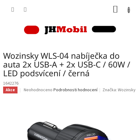
Přejít
NÁKUP
na
obsah
KOŠÍK
Wozinsky WLS-04 nabíječka do
auta 2x USB-A + 2x USB-C / 60W /
LED podsvícení / černá
1642276
Průměrné
Neohodnoceno
Podrobnosti hodnocení
Značka:
Wozinsky
Akce
hodnocení
produktu
je
0,0
z
5
hvězdiček.