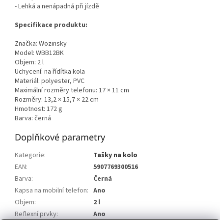
- Lehká a nenápadná při jízdě
Specifikace produktu:
Značka: Wozinsky
Model: WBB12BK
Objem: 2 l
Uchycení: na řídítka kola
Materiál: polyester, PVC
Maximální rozměry telefonu: 17 × 11 cm
Rozměry: 13,2 × 15,7 × 22 cm
Hmotnost: 172 g
Barva: černá
Doplňkové parametry
Kategorie
:
Tašky na kolo
EAN
:
5907769300516
Barva
:
Černá
Kapsa na mobilní telefon
:
Ano
Objem
:
2 l
Reflexní prvky
:
Ano