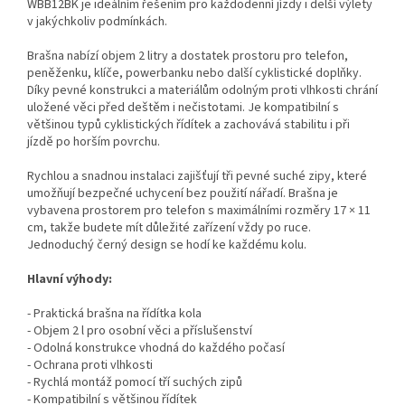
WBB12BK je ideálním řešením pro každodenní jízdy i delší výlety
v jakýchkoliv podmínkách.
Brašna nabízí objem 2 litry a dostatek prostoru pro telefon,
peněženku, klíče, powerbanku nebo další cyklistické doplňky.
Díky pevné konstrukci a materiálům odolným proti vlhkosti chrání
uložené věci před deštěm i nečistotami. Je kompatibilní s
většinou typů cyklistických řídítek a zachovává stabilitu i při
jízdě po horším povrchu.
Rychlou a snadnou instalaci zajišťují tři pevné suché zipy, které
umožňují bezpečné uchycení bez použití nářadí. Brašna je
vybavena prostorem pro telefon s maximálními rozměry 17 × 11
cm, takže budete mít důležité zařízení vždy po ruce.
Jednoduchý černý design se hodí ke každému kolu.
Hlavní výhody:
- Praktická brašna na řídítka kola
- Objem 2 l pro osobní věci a příslušenství
- Odolná konstrukce vhodná do každého počasí
- Ochrana proti vlhkosti
- Rychlá montáž pomocí tří suchých zipů
- Kompatibilní s většinou řídítek