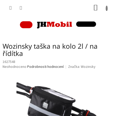
Přejít
NÁKUP
na
obsah
KOŠÍK
Wozinsky taška na kolo 2l / na
řídítka
1627548
Průměrné
Neohodnoceno
Podrobnosti hodnocení
Značka:
Wozinsky
hodnocení
produktu
je
0,0
z
5
hvězdiček.