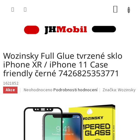
Přejít
NÁKUP
na
obsah
KOŠÍK
Wozinsky Full Glue tvrzené sklo
iPhone XR / iPhone 11 Case
friendly černé 7426825353771
1621852
Průměrné
Neohodnoceno
Podrobnosti hodnocení
Značka:
Wozinsky
Akce
hodnocení
produktu
je
0,0
z
5
hvězdiček.