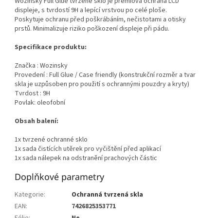
Wozinsky Full Glue tvrzené sklo je prémiová ochrana LCD
displeje, s tvrdostí 9H a lepící vrstvou po celé ploše.
Poskytuje ochranu před poškrábáním, nečistotami a otisky
prstů. Minimalizuje riziko poškození displeje při pádu.
Specifikace produktu:
Značka : Wozinsky
Provedení : Full Glue / Case friendly (konstrukční rozměr a tvar
skla je uzpůsoben pro použití s ochrannými pouzdry a kryty)
Tvrdost : 9H
Povlak: oleofobní
Obsah balení:
1x tvrzené ochranné sklo
1x sada čistících utěrek pro vyčištění před aplikací
1x sada nálepek na odstranění prachových částic
Doplňkové parametry
Kategorie
:
Ochranná tvrzená skla
EAN
:
7426825353771