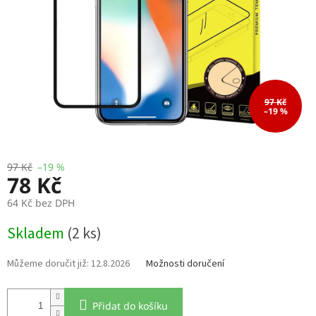
97 Kč
–19 %
97 Kč
–19 %
78 Kč
64 Kč bez DPH
Měrná
Skladem
(2 ks)
cena:
12.8.2026
Možnosti doručení
Přidat do košíku