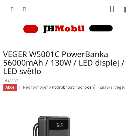
Přejít
NÁKUP
na
obsah
KOŠÍK
VEGER W5001C PowerBanka
56000mAh / 130W / LED displej /
LED světlo
1643837
Průměrné
Neohodnoceno
Podrobnosti hodnocení
Značka:
Veger
Akce
hodnocení
produktu
je
0,0
z
5
hvězdiček.