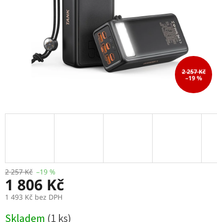
2 257 Kč
–19 %
2 257 Kč
–19 %
1 806 Kč
1 493 Kč bez DPH
Měrná
Skladem
(1 ks)
cena: