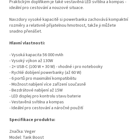
Praktickým doplňkem je také vestavěná LED svítilna a kompas -
ideální pro cestování a nouzové situace.
Navzdory vysoké kapacitě si powerbanka zachovává kompaktní
rozměry a relativně přijatelnou hmotnost, takže ji můžete
snadno přenášet.
Hlavní vlastnosti:
- Vysoká kapacita 56 000 mAh
- Vysoký výkon až 130W
- 2× USB-C (100 W + 30 W) - vhodné i pro notebooky
- Rychlé dobíjení powerbanky (až 60 W)
- 6 portů pro maximální kompatibilitu
- Možnost nabíjení více zařízení současně
- Bezdrátové nabíjení až 15W
- LED displej pro kontrolu stavu baterie
- Vestavěná svítilna a kompas
- Ideální pro cestování a náročné použití
Specifikace produktu:
Značka: Veger
Model: Tank Boost