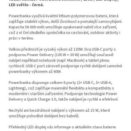
LED světlo - černá.
Powerbanka využívá kvalitní lithium-polymerovou baterii, která
zajišťuje stabilní výkon, delší životnost a pomalejší samovybíjení.
Kapacita 56 000 mAh umožňuje opakované nabití více zařízení,
což z ní činí ideálního společníka na cestování, outdoor aktivity i
práci v terénu.
Velkou předností je vysoký výkon až 130W. Dva USB-C porty s
podporou Power Delivery (100 W + 30 W) umožňují současně
nabíjet například notebook (např. MacBook) a tablet plnou
rychlostí. USB-C port zároveň podporuje rychlé dobíjení samotné
powerbanky výkonem až 60W.
Powerbanka disponuje celkem 6 porty (2× USB-C, 3× USB-A,
Lightning), což zajišťuje maximální flexibilitu a kompatibilitu s
moderními i staršími zařízeními. Podporuje technologie Power
Delivery a Quick Charge 3.0, takže nabíjení je rychlé a efektivní.
Nechybí ani bezdrátové nabíjení s výkonem až 15 W, které
umožňuje pohodlné dobíjení bez kabelů.
Přehledný LED displej vás informuje o aktuálním stavu baterie.