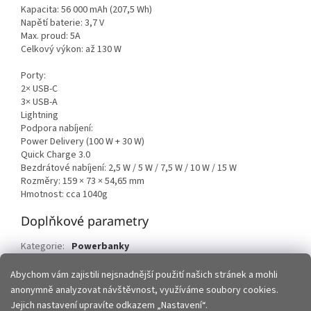
Kapacita: 56 000 mAh (207,5 Wh)
Napětí baterie: 3,7 V
Max. proud: 5A
Celkový výkon: až 130 W
Porty:
2× USB-C
3× USB-A
Lightning
Podpora nabíjení:
Power Delivery (100 W + 30 W)
Quick Charge 3.0
Bezdrátové nabíjení: 2,5 W / 5 W / 7,5 W / 10 W / 15 W
Rozměry: 159 × 73 × 54,65 mm
Hmotnost: cca 1040g
Doplňkové parametry
Kategorie
:
Powerbanky
EAN
:
6970453555454
Abychom vám zajistili nejsnadnější použití našich stránek a mohli
anonymně analyzovat návštěvnost, využíváme soubory cookies.
Z
Jejich nastavení upravíte odkazem „Nastavení“.