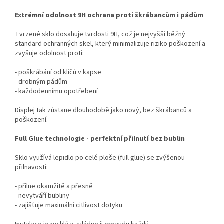
Extrémní odolnost 9H ochrana proti škrábancům i pádům
Tvrzené sklo dosahuje tvrdosti 9H, což je nejvyšší běžný
standard ochranných skel, který minimalizuje riziko poškození a
zvyšuje odolnost proti:
- poškrábání od klíčů v kapse
- drobným pádům
- každodennímu opotřebení
Displej tak zůstane dlouhodobě jako nový, bez škrábanců a
poškození.
Full Glue technologie - perfektní přilnutí bez bublin
Sklo využívá lepidlo po celé ploše (full glue) se zvýšenou
přilnavostí:
- přilne okamžitě a přesně
- nevytváří bubliny
- zajišťuje maximální citlivost dotyku