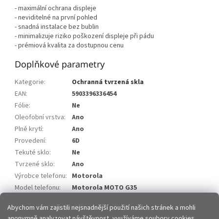
- maximální ochrana displeje
- neviditelné na první pohled
- snadná instalace bez bublin
- minimalizuje riziko poškození displeje při pádu
- prémiová kvalita za dostupnou cenu
Doplňkové parametry
Kategorie
:
Ochranná tvrzená skla
EAN
:
5903396336454
Fólie
:
Ne
Oleofobní vrstva
:
Ano
Plné krytí
:
Ano
Provedení
:
6D
Tekuté sklo
:
Ne
Tvrzené sklo
:
Ano
Výrobce telefonu
:
Motorola
Model telefonu
:
Motorola MOTO G35
Model telefonu 2
:
Motorola MOTO G75
Abychom vám zajistili nejsnadnější použití našich stránek a mohli
anonymně analyzovat návštěvnost, využíváme soubory cookies.