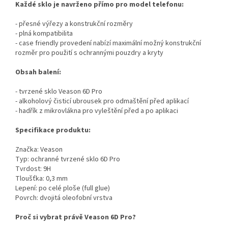
Každé sklo je navrženo přímo pro model telefonu:
- přesné výřezy a konstrukční rozměry
- plná kompatibilita
- case friendly provedení nabízí maximální možný konstrukční
rozměr pro použití s ochrannými pouzdry a kryty
Obsah balení:
- tvrzené sklo Veason 6D Pro
- alkoholový čisticí ubrousek pro odmaštění před aplikací
- hadřík z mikrovlákna pro vyleštění před a po aplikaci
Specifikace produktu:
Značka: Veason
Typ: ochranné tvrzené sklo 6D Pro
Tvrdost: 9H
Tloušťka: 0,3 mm
Lepení: po celé ploše (full glue)
Povrch: dvojitá oleofobní vrstva
Proč si vybrat právě Veason 6D Pro?