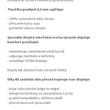
Instalace je rychlá a zvládne ji opravdu každý.
Tloušťka pouhých 0,3 mm zajišťuje:
- 100% zachování kvality obrazu
- přirozené barvy a jas
- perfektní odezvu dotyku
Speciální dvojitá oleofobní vrstva výrazně zlepšuje
komfort používání:
- minimalizuje zanechávání otisků prstů
- odpuzuje mastnotu a nečistoty
- usnadňuje čištění displeje
Displej tak zůstává čistý a krásně čitelný.
Díky 6D zaoblení sklo přesně kopíruje tvar displeje:
- kryje celou plochu (edge-to-edge)
- lemující boční hrany se nezachytává o prsty
- je plně kompatibilní s většinou obalů
- přesné laserové zpracování