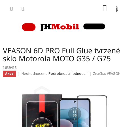
Přejít
NÁKUP
na
obsah
KOŠÍK
VEASON 6D PRO Full Glue tvrzené
sklo Motorola MOTO G35 / G75
1639413
Průměrné
Neohodnoceno
Podrobnosti hodnocení
Značka:
VEASON
Akce
hodnocení
produktu
je
0,0
z
5
hvězdiček.