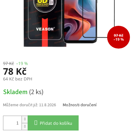
97 Kč
–19 %
97 Kč
–19 %
78 Kč
64 Kč bez DPH
Měrná
Skladem
(2 ks)
cena:
11.8.2026
Možnosti doručení
Přidat do košíku