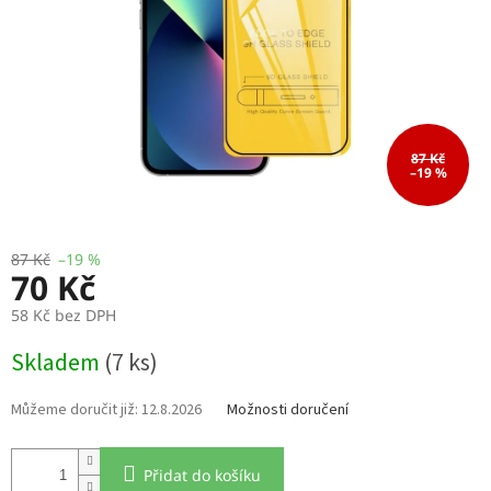
87 Kč
–19 %
87 Kč
–19 %
70 Kč
58 Kč bez DPH
Měrná
Skladem
(7 ks)
cena:
12.8.2026
Možnosti doručení
Přidat do košíku