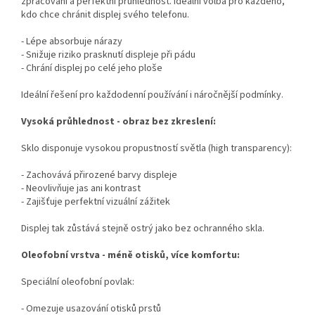
zpracování a perfektní průhlednost. Ideální volba pro každého,
kdo chce chránit displej svého telefonu.
- Lépe absorbuje nárazy
- Snižuje riziko prasknutí displeje při pádu
- Chrání displej po celé jeho ploše
Ideální řešení pro každodenní používání i náročnější podmínky.
Vysoká průhlednost - obraz bez zkreslení:
Sklo disponuje vysokou propustností světla (high transparency):
- Zachovává přirozené barvy displeje
- Neovlivňuje jas ani kontrast
- Zajišťuje perfektní vizuální zážitek
Displej tak zůstává stejně ostrý jako bez ochranného skla.
Oleofobní vrstva - méně otisků, více komfortu:
Speciální oleofobní povlak:
- Omezuje usazování otisků prstů