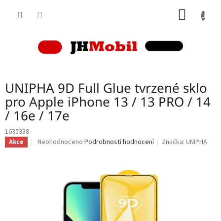
Přejít
NÁKUP
na
obsah
KOŠÍK
UNIPHA 9D Full Glue tvrzené sklo
pro Apple iPhone 13 / 13 PRO / 14
/ 16e / 17e
1635338
Průměrné
Neohodnoceno
Podrobnosti hodnocení
Značka:
UNIPHA
Akce
hodnocení
produktu
je
0,0
z
5
hvězdiček.