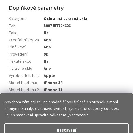
Doplňkové parametry
Kategorie
:
Ochranná tvrzená skla
EAN
:
5907457704626
Fólie
:
Ne
Oleofobní vrstva
:
Ano
Plné krytí
:
Ano
Provedení
:
9D
Tekuté sklo
:
Ne
Tvrzené sklo
:
Ano
Výrobce telefonu
:
Apple
Model telefonu
:
iPhone 14
Model telefonu 2
:
iPhone 13
Model telefonu 3
:
iPhone 13 Pro
Abychom vám zajistili nejsnadnější použití našich stránek a mohli
anonymně analyzovat návštěvnost, využíváme soubory cookies.
Z
Jejich nastavení upravíte odkazem „Nastavení“.
á
p
Vytvořil Shoptet
Nastavení