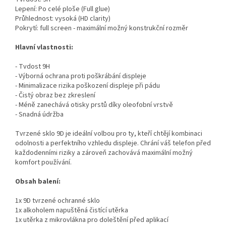
Lepení: Po celé ploše (Full glue)
Průhlednost: vysoká (HD clarity)
Pokrytí: full screen - maximální možný konstrukční rozměr
Hlavní vlastnosti:
- Tvdost 9H
- Výborná ochrana proti poškrábání displeje
- Minimalizace rizika poškození displeje při pádu
- Čistý obraz bez zkreslení
- Méně zanechává otisky prstů díky oleofobní vrstvě
- Snadná údržba
Tvrzené sklo 9D je ideální volbou pro ty, kteří chtějí kombinaci
odolnosti a perfektního vzhledu displeje. Chrání váš telefon před
každodenními riziky a zároveň zachovává maximální možný
komfort používání.
Obsah balení:
1x 9D tvrzené ochranné sklo
1x alkoholem napuštěná čistící utěrka
1x utěrka z mikrovlákna pro doleštění před aplikací