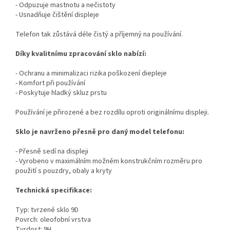
- Odpuzuje mastnotu a nečistoty
- Usnadňuje čištění displeje
Telefon tak zůstává déle čistý a příjemný na používání.
Díky kvalitnímu zpracování sklo nabízí:
- Ochranu a minimalizaci rizika poškození diepleje
- Komfort při používání
- Poskytuje hladký skluz prstu
Používání je přirozené a bez rozdílu oproti originálnímu displeji.
Sklo je navrženo přesně pro daný model telefonu:
- Přesně sedí na displeji
- Vyrobeno v maximálním možném konstrukčním rozměru pro
použití s pouzdry, obaly a kryty
Technická specifikace:
Typ: tvrzené sklo 9D
Povrch: oleofobní vrstva
Tvrdost: 9H