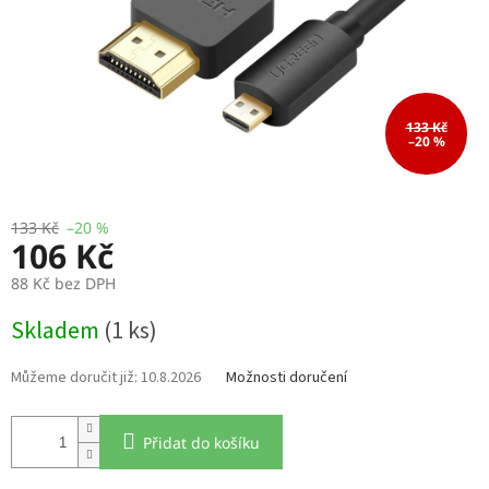
133 Kč
–20 %
133 Kč
–20 %
106 Kč
88 Kč bez DPH
Měrná
Skladem
(1 ks)
cena:
10.8.2026
Možnosti doručení
Přidat do košíku