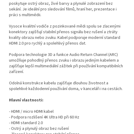
poskytuje ostrý obraz, živé barvy a plynulé zobrazení bez
sekání. Je ideální pro sledování filmů, hraní her, prezentace i
práci s multimédii.
Vysoce kvalitní vodiče z pozinkované mědi spolu se zlacenými
konektory zajišťují stabilní přenos signálu bez rušení a ztráty
kvality obrazu nebo zvuku. Kabel podporuje moderní standard
HDMI 2.0 pro rychlý a spolehlivý přenos dat.
Podpora technologie 3D a funkce Audio Return Channel (ARC)
umožňuje pohodlný přenos zvuku i obrazu jediným kabelem a
zajišťuje lepší multimediální zážitek při používání kompatibilních
zařízení.
Odolná konstrukce kabelu zajišťuje dlouhou životnost a
spolehlivé každodenní používání doma, v kanceláři i na cestách.
Hlavní vlastnosti:
- HDMI / micro HDMI kabel
- Podpora rozlišení 4K Ultra HD při 60 Hz
- HDMI standard 2.0
- Ostrý a plynulý obraz bez rušení