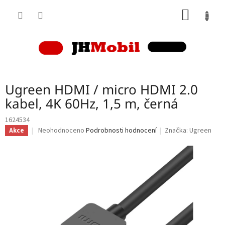
Přejít
NÁKUP
na
obsah
KOŠÍK
Ugreen HDMI / micro HDMI 2.0
kabel, 4K 60Hz, 1,5 m, černá
1624534
Průměrné
Neohodnoceno
Podrobnosti hodnocení
Značka:
Ugreen
Akce
hodnocení
produktu
je
0,0
z
5
hvězdiček.