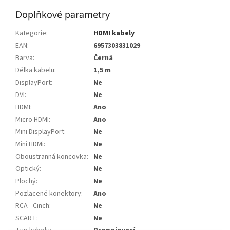
Doplňkové parametry
Kategorie
:
HDMI kabely
EAN
:
6957303831029
Barva
:
Černá
Délka kabelu
:
1,5 m
DisplayPort
:
Ne
DVI
:
Ne
HDMI
:
Ano
Micro HDMI
:
Ano
Mini DisplayPort
:
Ne
Mini HDMi
:
Ne
Oboustranná koncovka
:
Ne
Optický
:
Ne
Plochý
:
Ne
Pozlacené konektory
:
Ano
RCA - Cinch
:
Ne
SCART
:
Ne