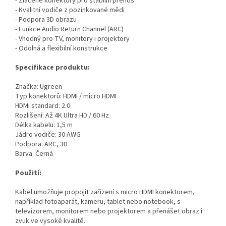
- Zlacené konektory pro stabilní přenos
- Kvalitní vodiče z pozinkované mědi
- Podpora 3D obrazu
- Funkce Audio Return Channel (ARC)
- Vhodný pro TV, monitory i projektory
- Odolná a flexibilní konstrukce
Specifikace produktu:
Značka: Ugreen
Typ konektorů: HDMI / micro HDMI
HDMI standard: 2.0
Rozlišení: Až 4K Ultra HD / 60 Hz
Délka kabelu: 1,5 m
Jádro vodiče: 30 AWG
Podpora: ARC, 3D
Barva: Černá
Použití:
Kabel umožňuje propojit zařízení s micro HDMI konektorem,
například fotoaparát, kameru, tablet nebo notebook, s
televizorem, monitorem nebo projektorem a přenášet obraz i
zvuk ve vysoké kvalitě.