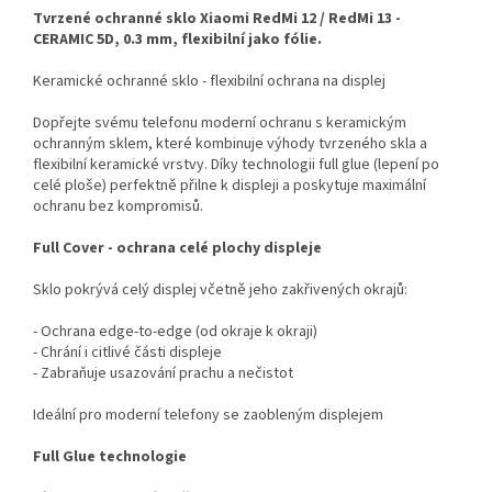
Tvrzené ochranné sklo Xiaomi RedMi 12 / RedMi 13 -
CERAMIC 5D, 0.3 mm, flexibilní jako fólie.
Keramické ochranné sklo - flexibilní ochrana na displej
Dopřejte svému telefonu moderní ochranu s keramickým
ochranným sklem, které kombinuje výhody tvrzeného skla a
flexibilní keramické vrstvy. Díky technologii full glue (lepení po
celé ploše) perfektně přilne k displeji a poskytuje maximální
ochranu bez kompromisů.
Full Cover - ochrana celé plochy displeje
Sklo pokrývá celý displej včetně jeho zakřivených okrajů:
- Ochrana edge-to-edge (od okraje k okraji)
- Chrání i citlivé části displeje
- Zabraňuje usazování prachu a nečistot
Ideální pro moderní telefony se zaobleným displejem
Full Glue technologie