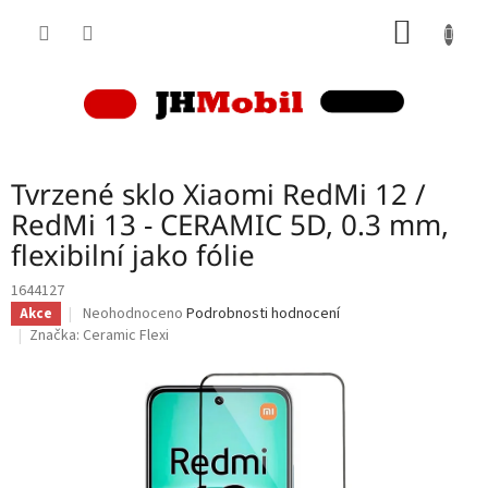
Přejít
NÁKUP
na
obsah
KOŠÍK
Tvrzené sklo Xiaomi RedMi 12 /
RedMi 13 - CERAMIC 5D, 0.3 mm,
flexibilní jako fólie
1644127
Průměrné
Neohodnoceno
Podrobnosti hodnocení
Akce
hodnocení
Značka:
Ceramic Flexi
produktu
je
0,0
z
5
hvězdiček.