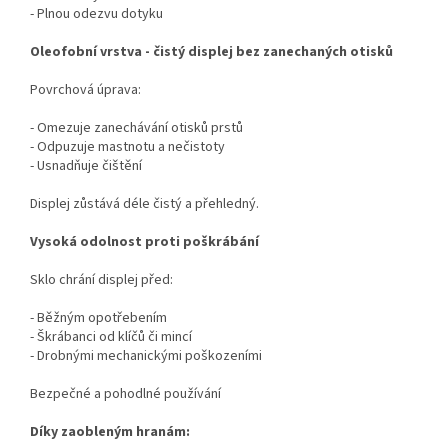
- Plnou odezvu dotyku
Oleofobní vrstva - čistý displej bez zanechaných otisků
Povrchová úprava:
- Omezuje zanechávání otisků prstů
- Odpuzuje mastnotu a nečistoty
- Usnadňuje čištění
Displej zůstává déle čistý a přehledný.
Vysoká odolnost proti poškrábání
Sklo chrání displej před:
- Běžným opotřebením
- Škrábanci od klíčů či mincí
- Drobnými mechanickými poškozeními
Bezpečné a pohodlné používání
Díky zaobleným hranám: