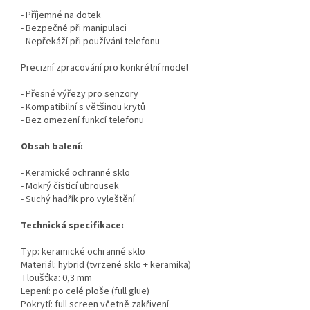
- Příjemné na dotek
- Bezpečné při manipulaci
- Nepřekáží při používání telefonu
Precizní zpracování pro konkrétní model
- Přesné výřezy pro senzory
- Kompatibilní s většinou krytů
- Bez omezení funkcí telefonu
Obsah balení:
- Keramické ochranné sklo
- Mokrý čisticí ubrousek
- Suchý hadřík pro vyleštění
Technická specifikace:
Typ: keramické ochranné sklo
Materiál: hybrid (tvrzené sklo + keramika)
Tloušťka: 0,3 mm
Lepení: po celé ploše (full glue)
Pokrytí: full screen včetně zakřivení