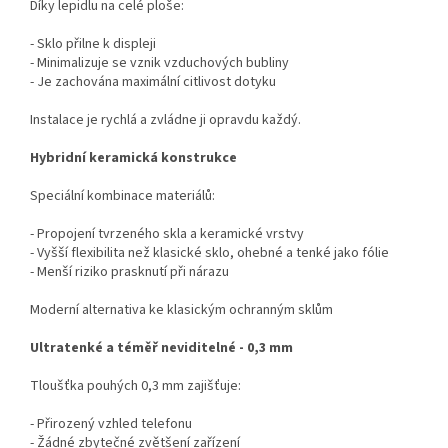
Díky lepidlu na celé ploše:
- Sklo přilne k displeji
- Minimalizuje se vznik vzduchových bubliny
- Je zachována maximální citlivost dotyku
Instalace je rychlá a zvládne ji opravdu každý.
Hybridní keramická konstrukce
Speciální kombinace materiálů:
- Propojení tvrzeného skla a keramické vrstvy
- Vyšší flexibilita než klasické sklo, ohebné a tenké jako fólie
- Menší riziko prasknutí při nárazu
Moderní alternativa ke klasickým ochranným sklům
Ultratenké a téměř neviditelné - 0,3 mm
Tloušťka pouhých 0,3 mm zajišťuje:
- Přirozený vzhled telefonu
- Žádné zbytečné zvětšení zařízení