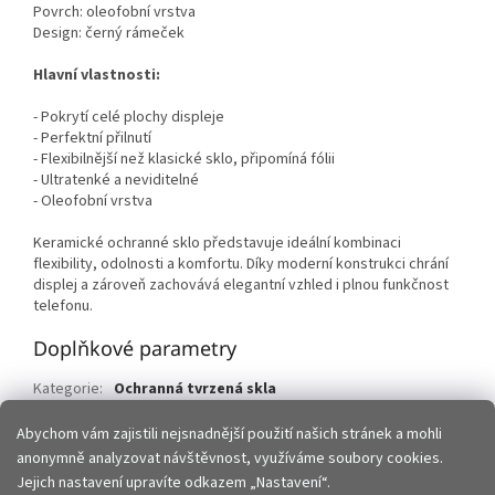
Povrch: oleofobní vrstva
Design: černý rámeček
Hlavní vlastnosti:
- Pokrytí celé plochy displeje
- Perfektní přilnutí
- Flexibilnější než klasické sklo, připomíná fólii
- Ultratenké a neviditelné
- Oleofobní vrstva
Keramické ochranné sklo představuje ideální kombinaci
flexibility, odolnosti a komfortu. Díky moderní konstrukci chrání
displej a zároveň zachovává elegantní vzhled i plnou funkčnost
telefonu.
Doplňkové parametry
Kategorie
:
Ochranná tvrzená skla
EAN
:
5903396259890
Abychom vám zajistili nejsnadnější použití našich stránek a mohli
anonymně analyzovat návštěvnost, využíváme soubory cookies.
Z
Jejich nastavení upravíte odkazem „Nastavení“.