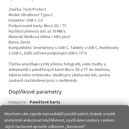
Značka: Tech-Protect
Model: UltraBoost Type-C
Konektor: USB-C 2.0
Podporované karty: Micro SD / TF
Rychlost přenosu dat: až 30 MB/s
Materiál: hliníková slitina + ABS plast
Barva: černá
Kompatibilita: Smartphony s USB-C, Tablety s USB-C, Notebooky
s USB-C, Další zařízení podporující USB-C OTG
Čtečka umožňuje rychlý přenos fotografií, videí, hudby a
dokumentů z paměťových karet Micro SD a TF do telefonu,
tabletu nebo notebooku. Ideální pro zálohování dat, správu
souborů i každodenní práci s multimédii.
Doplňkové parametry
Kategorie
:
Paměťové karty
EAN
:
5906302361953
Abychom vám zajistili nejsnadnější použití našich stránek a mohli
anonymně analyzovat návštěvnost, využíváme soubory cookies.
Z
Jejich nastavení upravíte odkazem „Nastavení“.