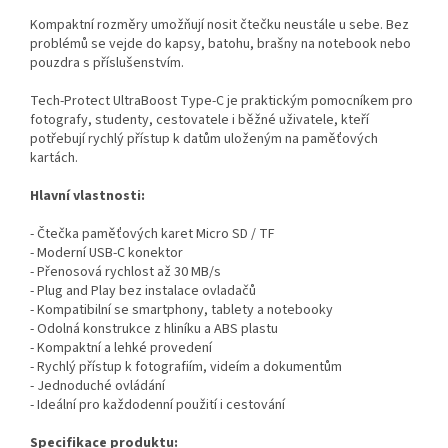
Kompaktní rozměry umožňují nosit čtečku neustále u sebe. Bez
problémů se vejde do kapsy, batohu, brašny na notebook nebo
pouzdra s příslušenstvím.
Tech-Protect UltraBoost Type-C je praktickým pomocníkem pro
fotografy, studenty, cestovatele i běžné uživatele, kteří
potřebují rychlý přístup k datům uloženým na paměťových
kartách.
Hlavní vlastnosti:
- Čtečka paměťových karet Micro SD / TF
- Moderní USB-C konektor
- Přenosová rychlost až 30 MB/s
- Plug and Play bez instalace ovladačů
- Kompatibilní se smartphony, tablety a notebooky
- Odolná konstrukce z hliníku a ABS plastu
- Kompaktní a lehké provedení
- Rychlý přístup k fotografiím, videím a dokumentům
- Jednoduché ovládání
- Ideální pro každodenní použití i cestování
Specifikace produktu: