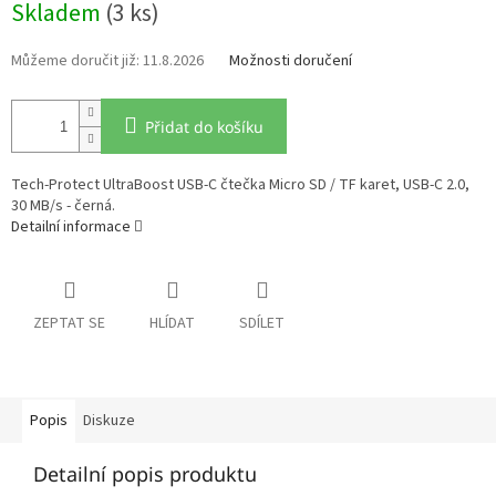
Skladem
(3 ks)
cena:
11.8.2026
Možnosti doručení
Přidat do košíku
Tech-Protect UltraBoost USB-C čtečka Micro SD / TF karet, USB-C 2.0,
30 MB/s - černá.
Detailní informace
ZEPTAT SE
HLÍDAT
SDÍLET
Popis
Diskuze
Detailní popis produktu