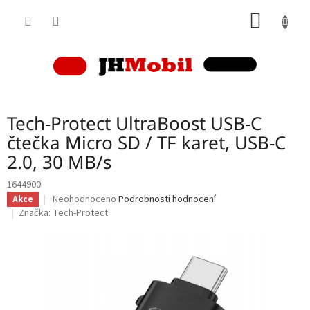
Přejít
NÁKUP
na
obsah
KOŠÍK
Tech-Protect UltraBoost USB-C
čtečka Micro SD / TF karet, USB-C
2.0, 30 MB/s
1644900
Průměrné
Neohodnoceno
Podrobnosti hodnocení
Akce
hodnocení
Značka:
Tech-Protect
produktu
je
0,0
z
5
hvězdiček.