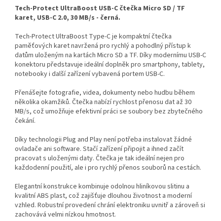
Tech-Protect UltraBoost USB-C čtečka Micro SD / TF
karet, USB-C 2.0, 30 MB/s - černá.
Tech-Protect UltraBoost Type-C je kompaktní čtečka
paměťových karet navržená pro rychlý a pohodlný přístup k
datům uloženým na kartách Micro SD a TF. Díky modernímu USB-C
konektoru představuje ideální doplněk pro smartphony, tablety,
notebooky i další zařízení vybavená portem USB-C.
Přenášejte fotografie, videa, dokumenty nebo hudbu během
několika okamžiků. Čtečka nabízí rychlost přenosu dat až 30
MB/s, což umožňuje efektivní práci se soubory bez zbytečného
čekání.
Díky technologii Plug and Play není potřeba instalovat žádné
ovladače ani software. Stačí zařízení připojit a ihned začít
pracovat s uloženými daty. Čtečka je tak ideální nejen pro
každodenní použití, ale i pro rychlý přenos souborů na cestách.
Elegantní konstrukce kombinuje odolnou hliníkovou slitinu a
kvalitní ABS plast, což zajišťuje dlouhou životnost a moderní
vzhled. Robustní provedení chrání elektroniku uvnitř a zároveň si
zachovává velmi nízkou hmotnost.