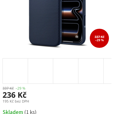
337 Kč
–29 %
337 Kč
–29 %
236 Kč
195 Kč bez DPH
Měrná
Skladem
(1 ks)
cena: