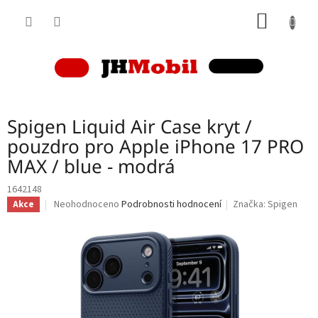
Přejít
NÁKUP
na
obsah
KOŠÍK
Spigen Liquid Air Case kryt /
pouzdro pro Apple iPhone 17 PRO
MAX / blue - modrá
1642148
Průměrné
Neohodnoceno
Podrobnosti hodnocení
Značka:
Spigen
Akce
hodnocení
produktu
je
0,0
z
5
hvězdiček.