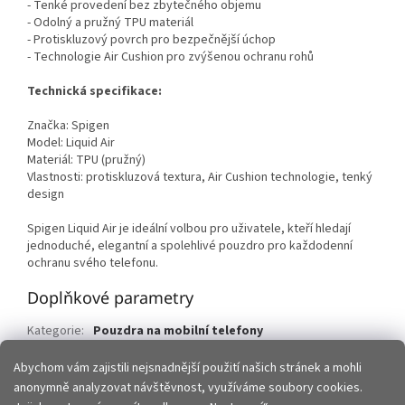
- Tenké provedení bez zbytečného objemu
- Odolný a pružný TPU materiál
- Protiskluzový povrch pro bezpečnější úchop
- Technologie Air Cushion pro zvýšenou ochranu rohů
Technická specifikace:
Značka: Spigen
Model: Liquid Air
Materiál: TPU (pružný)
Vlastnosti: protiskluzová textura, Air Cushion technologie, tenký
design
Spigen Liquid Air je ideální volbou pro uživatele, kteří hledají
jednoduché, elegantní a spolehlivé pouzdro pro každodenní
ochranu svého telefonu.
Doplňkové parametry
Kategorie
:
Pouzdra na mobilní telefony
EAN
:
8800283313987
Abychom vám zajistili nejsnadnější použití našich stránek a mohli
anonymně analyzovat návštěvnost, využíváme soubory cookies.
Z