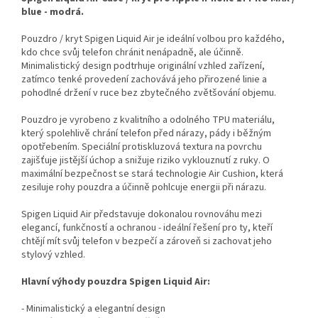
blue - modrá.
Pouzdro / kryt Spigen Liquid Air je ideální volbou pro každého,
kdo chce svůj telefon chránit nenápadně, ale účinně.
Minimalistický design podtrhuje originální vzhled zařízení,
zatímco tenké provedení zachovává jeho přirozené linie a
pohodlné držení v ruce bez zbytečného zvětšování objemu.
Pouzdro je vyrobeno z kvalitního a odolného TPU materiálu,
který spolehlivě chrání telefon před nárazy, pády i běžným
opotřebením. Speciální protiskluzová textura na povrchu
zajišťuje jistější úchop a snižuje riziko vyklouznutí z ruky. O
maximální bezpečnost se stará technologie Air Cushion, která
zesiluje rohy pouzdra a účinně pohlcuje energii při nárazu.
Spigen Liquid Air představuje dokonalou rovnováhu mezi
elegancí, funkčností a ochranou - ideální řešení pro ty, kteří
chtějí mít svůj telefon v bezpečí a zároveň si zachovat jeho
stylový vzhled.
Hlavní výhody pouzdra Spigen Liquid Air:
- Minimalistický a elegantní design