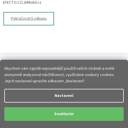
EFECTO.CZ/JHMobil.cz
Pokračovat k nákupu
Z
á
p
Vytvořil Shoptet
Abychom vám zajistili nejsnadnější použití našich stránek a mohli
a
anonymně analyzovat návštěvnost, využíváme soubory cookies.
t
Jejich nastavení upravíte odkazem „Nastavení“.
Copyright 2026
JHMobil.cz
. Všechna práva vyhrazena.
Upravit
í
nastavení cookies
Nastavení
Souhlasím