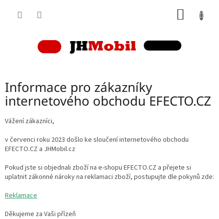
Přejít
NÁKUP
na
obsah
KOŠÍK
P
Informace pro zákazníky
o
s
internetového obchodu EFECTO.CZ
t
r
Vážení zákazníci,
a
n
v červenci roku 2023 došlo ke sloučení internetového obchodu
EFECTO.CZ a JHMobil.cz
n
í
Pokud jste si objednali zboží na e-shopu EFECTO.CZ a přejete si
p
uplatnit zákonné nároky na reklamaci zboží, postupujte dle pokynů zde:
a
n
Reklamace
e
Děkujeme za Vaši přízeň
l