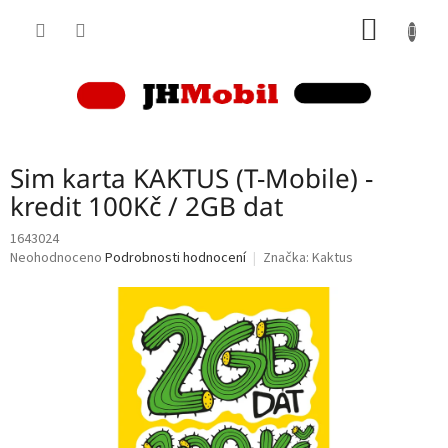
Přejít
NÁKUP
na
obsah
KOŠÍK
Sim karta KAKTUS (T-Mobile) -
kredit 100Kč / 2GB dat
1643024
Průměrné
Neohodnoceno
Podrobnosti hodnocení
Značka:
Kaktus
hodnocení
produktu
je
0,0
z
5
hvězdiček.