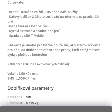
Co získáte:
- Kredit 100 Kč na volání, SMS nebo další služby
- Datový balíček 2 GB pro surfování na internetu na prvních 30
dnů
- Bez závazků a bez paušálu
- Rychlá aktivace a snadné dobíjení
- Spadá do sítě T-Mobile
SIM karta je vhodná pro běžné používání, jako startovací karta
pro děti, do druhého telefonu nebo pro ty, kteří chtějí mít své
výdaje plně pod kontrolou.
Základní ceník (bez aktivovaných balíčků):
Volání : 2,50 Kč / min.
SMS : 1,50 Kč / min.
Doplňkové parametry
Kategorie
:
SIM
Hmotnost
:
0.015 kg
EAN
:
8595108709747