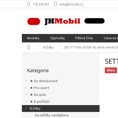
Přejít
776 339 922
info@jhmobil.cz
na
obsah
Novinky
Výprodej
Pěkná čísla
Cena na 
Domů
Držáky
SETTY Flex držák do auta univerzá
P
SETT
o
Přeskočit
s
Kategorie
kategorie
Akce
t
r
★ Do domácnosti
a
★ Pro sport
n
★ Do auta
n
í
★ K počítači
p
Držáky
a
Do mřížky ventilátoru