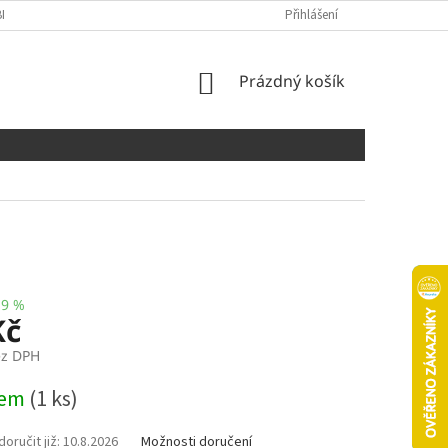
NÍCH ÚDAJŮ
COOKIES
Přihlášení
NÁKUPNÍ
Prázdný košík
KOŠÍK
19 %
Kč
ez DPH
dem
(1 ks)
10.8.2026
Možnosti doručení