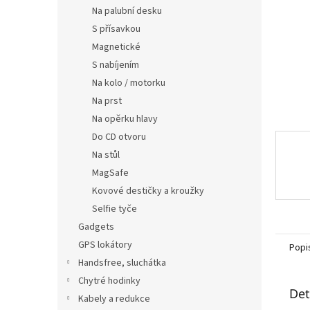
n
Na palubní desku
e
S přísavkou
l
Magnetické
S nabíjením
Na kolo / motorku
Na prst
Na opěrku hlavy
Do CD otvoru
Na stůl
MagSafe
Kovové destičky a kroužky
Selfie tyče
Gadgets
GPS lokátory
Popi
Handsfree, sluchátka
Chytré hodinky
Det
Kabely a redukce