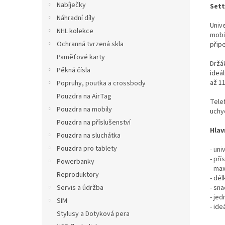
Nabíječky
Sett
Náhradní díly
Univ
NHL kolekce
mobi
Ochranná tvrzená skla
připe
Paměťové karty
Držá
Pěkná čísla
ideál
až 11
Popruhy, poutka a crossbody
Pouzdra na AirTag
Tele
Pouzdra na mobily
uchy
Pouzdra na příslušenství
Hlav
Pouzdra na sluchátka
Pouzdra pro tablety
- uni
- př
Powerbanky
- ma
Reproduktory
- dél
- sn
Servis a údržba
- je
SIM
- ide
Stylusy a Dotyková pera