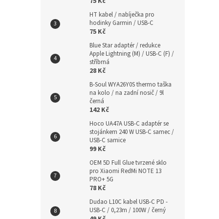
75 Kč
HT kabel / nabíječka pro
hodinky Garmin / USB-C
75 Kč
Blue Star adaptér / redukce
Apple Lightning (M) / USB-C (F) /
stříbrná
28 Kč
B-Soul WYA26Y0S thermo taška
na kolo / na zadní nosič / 9l
černá
142 Kč
Hoco UA47A USB-C adaptér se
stojánkem 240 W USB-C samec /
USB-C samice
99 Kč
OEM 5D Full Glue tvrzené sklo
pro Xiaomi RedMi NOTE 13
PRO+ 5G
78 Kč
Dudao L10C kabel USB-C PD -
USB-C / 0,23m / 100W / černý