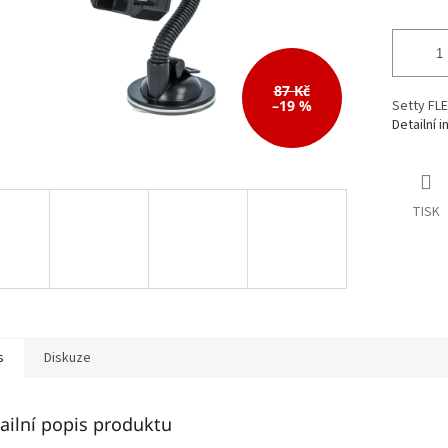
87 Kč
–19 %
Setty FLE
Detailní 
TISK
s
Diskuze
ailní popis produktu