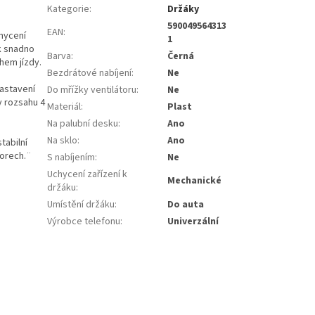
Kategorie
:
Držáky
590049564313
EAN
:
hycení
1
ák snadno
Barva
:
Černá
ěhem jízdy.
Bezdrátové nabíjení
:
Ne
nastavení
Do mřížky ventilátoru
:
Ne
v rozsahu 4
Materiál
:
Plast
Na palubní desku
:
Ano
Na sklo
:
Ano
tabilní
vorech.¨
S nabíjením
:
Ne
Uchycení zařízení k
Mechanické
držáku
:
Umístění držáku
:
Do auta
Výrobce telefonu
:
Univerzální