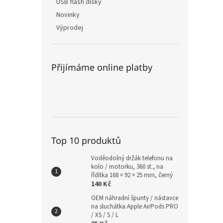
USB flash disky
Novinky
Výprodej
Přijímáme online platby
Top 10 produktů
Voděodolný držák telefonu na
kolo / motorku, 360 st., na
řídítka 168 × 92 × 25 mm, černý
140 Kč
OEM náhradní špunty / nástavce
na sluchátka Apple AirPods PRO
/ XS / S / L