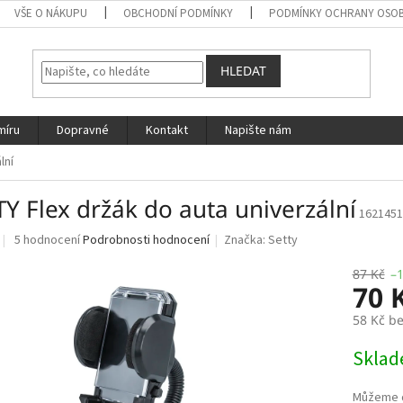
VŠE O NÁKUPU
OBCHODNÍ PODMÍNKY
PODMÍNKY OCHRANY OSOB
HLEDAT
míru
Dopravné
Kontakt
Napište nám
lní
Y Flex držák do auta univerzální
1621451
Průměrné
5 hodnocení
Podrobnosti hodnocení
Značka:
Setty
hodnocení
produktu
87 Kč
–
70 
je
4,0
58 Kč b
z
5
Měrná
Skla
hvězdiček.
cena: