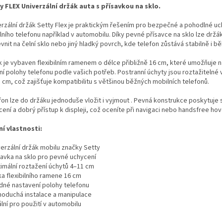
y FLEX Univerzální držák auta s přísavkou na sklo.
erzální držák Setty Flex je praktickým řešením pro bezpečné a pohodlné uc
lního telefonu například v automobilu. Díky pevné přísavce na sklo lze drž
vnit na čelní sklo nebo jiný hladký povrch, kde telefon zůstává stabilně i b
k je vybaven flexibilním ramenem o délce přibližně 16 cm, které umožňuje 
ní polohy telefonu podle vašich potřeb. Postranní úchyty jsou roztažitelné 
 cm, což zajišťuje kompatibilitu s většinou běžných mobilních telefonů.
fon lze do držáku jednoduše vložit i vyjmout . Pevná konstrukce poskytuje s
cení a dobrý přístup k displeji, což oceníte při navigaci nebo handsfree ho
ní vlastnosti:
verzální držák mobilu značky Setty
ísavka na sklo pro pevné uchycení
ximální roztažení úchytů 4–11 cm
ka flexibilního ramene 16 cm
adné nastavení polohy telefonu
dnoduchá instalace a manipulace
ální pro použití v automobilu