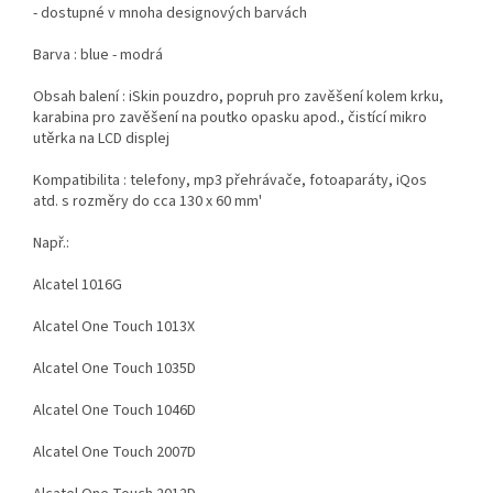
- dostupné v mnoha designových barvách
Barva : blue - modrá
Obsah balení : iSkin pouzdro, popruh pro zavěšení kolem krku,
karabina pro zavěšení na poutko opasku apod., čistící mikro
utěrka na LCD displej
Kompatibilita : telefony, mp3 přehrávače, fotoaparáty, iQos
atd. s rozměry do cca 130 x 60 mm'
Např.:
Alcatel 1016G
Alcatel One Touch 1013X
Alcatel One Touch 1035D
Alcatel One Touch 1046D
Alcatel One Touch 2007D