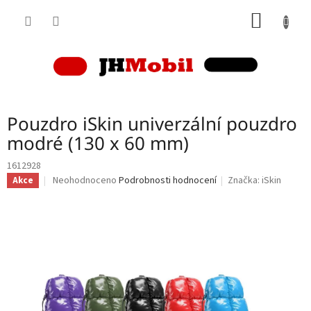
Přejít
NÁKUP
na
obsah
KOŠÍK
Pouzdro iSkin univerzální pouzdro
modré (130 x 60 mm)
1612928
Průměrné
Neohodnoceno
Podrobnosti hodnocení
Značka:
iSkin
Akce
hodnocení
produktu
je
0,0
z
5
hvězdiček.