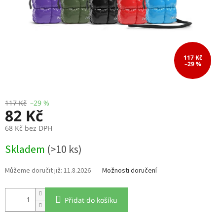
117 Kč
–29 %
117 Kč
–29 %
82 Kč
68 Kč bez DPH
Měrná
Skladem
(>10 ks)
cena:
11.8.2026
Možnosti doručení
Přidat do košíku