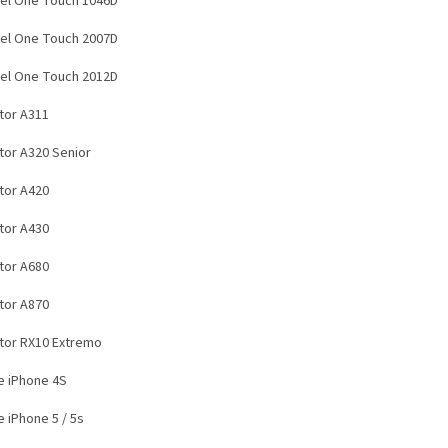
tel One Touch 1046D
tel One Touch 2007D
tel One Touch 2012D
ator A311
ator A320 Senior
ator A420
ator A430
ator A680
ator A870
ator RX10 Extremo
e iPhone 4S
 iPhone 5 / 5s