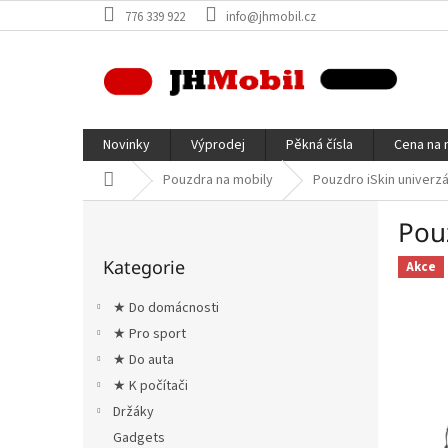
Přejít
776 339 922
info@jhmobil.cz
na
obsah
Novinky
Výprodej
Pěkná čísla
Cena na 
Domů
Pouzdra na mobily
Pouzdro iSkin univerzá
P
Pou
o
Přeskočit
s
Kategorie
kategorie
Akce
t
r
★ Do domácnosti
a
★ Pro sport
n
★ Do auta
n
í
★ K počítači
p
Držáky
a
Gadgets