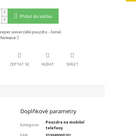
Přidat do košíku
 Keeper univerzální pouzdro - černé.
informace
ZEPTAT SE
HLÍDAT
SDÍLET
Doplňkové parametry
Pouzdra na mobilní
Kategorie
:
telefony
EAN
:
839849000281