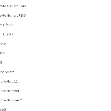
byte Gsmart F240
byte Gsmart F280
m Life R2
m Life R5
200e
350
35
ine Smart
one Halo 12
hone Hammer
one Hammer 2
a 105