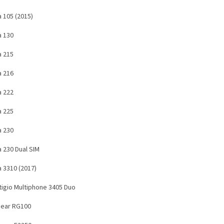
 105 (2015)
a 130
a 215
a 216
a 222
a 225
a 230
a 230 Dual SIM
a 3310 (2017)
tigio Multiphone 3405 Duo
ear RG100