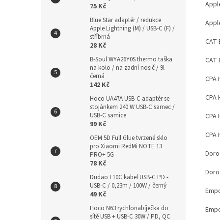
Appl
75 Kč
Blue Star adaptér / redukce
Appl
Apple Lightning (M) / USB-C (F) /
stříbrná
CAT 
28 Kč
B-Soul WYA26Y0S thermo taška
CAT 
na kolo / na zadní nosič / 9l
černá
CPA 
142 Kč
CPA H
Hoco UA47A USB-C adaptér se
stojánkem 240 W USB-C samec /
USB-C samice
CPA 
99 Kč
CPA 
OEM 5D Full Glue tvrzené sklo
pro Xiaomi RedMi NOTE 13
Doro
PRO+ 5G
78 Kč
Doro
Dudao L10C kabel USB-C PD -
USB-C / 0,23m / 100W / černý
Empor
49 Kč
Hoco N63 rychlonabíječka do
Empo
sítě USB + USB-C 30W / PD, QC