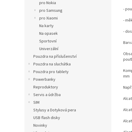
pro Nokia
- po
pro Samsung
pro Xiaomi
- mě
Na karty
- do
Na opasek
Sportovní
Barva
Univerzální
Obsa
Pouzdra na příslušenství
poutk
Pouzdra na sluchátka
Komp
Pouzdra pro tablety
mm
Powerbanky
Reproduktory
Např
Servis a údržba
Alca
SIM
Alca
Stylusy a Dotyková pera
USB flash disky
Alca
Novinky