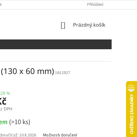
NÍCH ÚDAJŮ
COOKIES
Přihlášení
NÁKUPNÍ
Prázdný košík
KOŠÍK
 (130 x 60 mm)
1612927
–29 %
Kč
ez DPH
dem
(>10 ks)
10.8.2026
Možnosti doručení