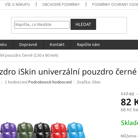
VŠE O NÁKUPU
OBCHODNÍ PODMÍNKY
PODMÍNKY OCHRANY OSOB
HLEDAT
míru
Dopravné
Kontakt
Napište nám
lní pouzdro černé (130 x 60 mm)
zdro iSkin univerzální pouzdro černé
Průměrné
1 hodnocení
Podrobnosti hodnocení
Značka:
iSkin
hodnocení
produktu
117 Kč
82 
je
4,0
68 Kč b
z
5
Měrná
Skla
hvězdiček.
cena: