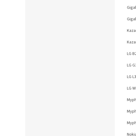
Giga
Giga
Kaza
Kaza
LG B
LG G
LG L
LG W
Myph
Myp
Myph
Noki