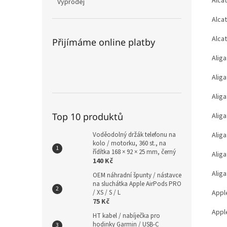
Alca
Výprodej
Alca
Alca
Přijímáme online platby
Alig
Alig
Alig
Top 10 produktů
Alig
Voděodolný držák telefonu na
Alig
kolo / motorku, 360 st., na
řídítka 168 × 92 × 25 mm, černý
Alig
140 Kč
Alig
OEM náhradní špunty / nástavce
na sluchátka Apple AirPods PRO
/ XS / S / L
Appl
75 Kč
Apple
HT kabel / nabíječka pro
hodinky Garmin / USB-C