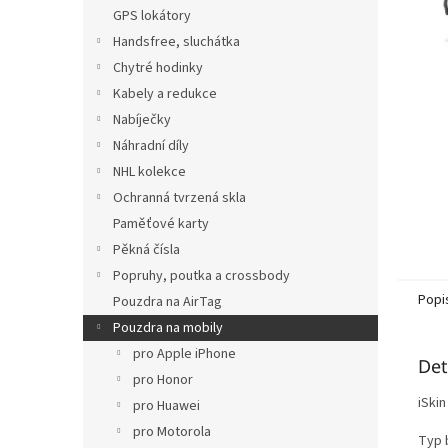
n
GPS lokátory
e
Handsfree, sluchátka
l
Chytré hodinky
Kabely a redukce
Nabíječky
Náhradní díly
NHL kolekce
Ochranná tvrzená skla
Paměťové karty
Pěkná čísla
Popruhy, poutka a crossbody
Popi
Pouzdra na AirTag
Pouzdra na mobily
pro Apple iPhone
Det
pro Honor
iSkin
pro Huawei
pro Motorola
Typ b