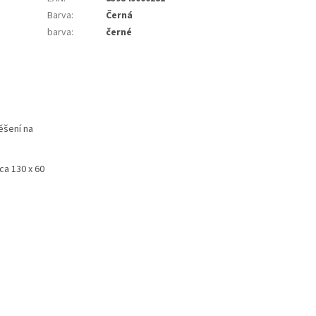
Barva
:
Černá
barva
:
černé
ěšení na
ca 130 x 60