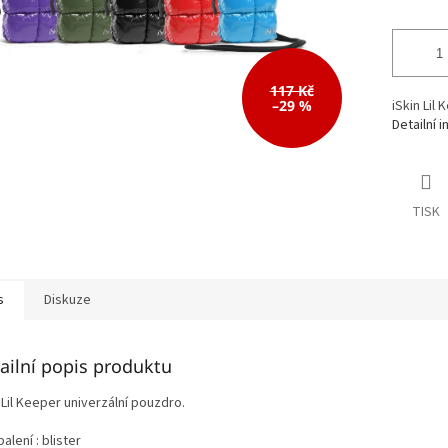
117 Kč
–29 %
iSkin Lil
Detailní 
TISK
s
Diskuze
ailní popis produktu
 Lil Keeper univerzální pouzdro.
alení : blister