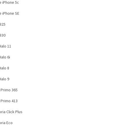
e iPhone 5c
e iPhone SE
B25
B30
Halo 11
alo 6i
Halo 8
Halo 9
 Primo 365
 Primo 413
ia Click Plus
ria Eco