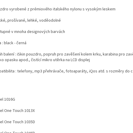
uzdro vyrobené z prémiového italského nylonu s vysokým leskem
kké, prošívané, lehké, voděodolné
stupné v mnoha designových barvách
 : black - černá
h balení : iSkin pouzdro, popruh pro zavěšení kolem krku, karabina pro zav
o opasku apod., čistící mikro utěrka na LCD displej
atibilita : telefony, mp3 přehrávače, fotoaparáty, iQos atd. s rozměry do c
:
tel 1016G
tel One Touch 1013X
tel One Touch 1035D