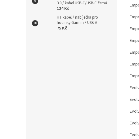
3.0 / kabel USB-C/USB-C černá
Empo
124 Kč
Empo
HT kabel / nabíječka pro
hodinky Garmin / USB-A
75 Kč
Empor
Empo
Empo
Empo
Empo
Evol
Evol
Evol
Evol
Evol