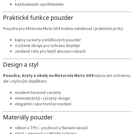
každodenním opotřebením
Praktické funkce pouzder
Pouzdra pro Motorola Moto G54 mohou nabídnout i praktické prvky:
kapsy na karty u knížkových pouzder
zvýšené okraje pro ochranu displeje
zesílené rohy pro lepší absorpci nárazů
Design a styl
Pouzdra, kryty a obaly na Motorola Moto G54
nejsou jen ochranou,
ale i stylovým doplňkem:
moderní barevné varianty
minimalistický i výrazný design
elegantní i sportovní provedení
Materiály pouzder
silikon a TPU – pružnost a tlumení nárazů
plast – pevnost a základní ochrana