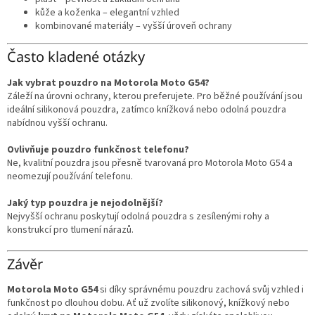
kůže a koženka – elegantní vzhled
kombinované materiály – vyšší úroveň ochrany
Často kladené otázky
Jak vybrat pouzdro na Motorola Moto G54?
Záleží na úrovni ochrany, kterou preferujete. Pro běžné používání jsou
ideální silikonová pouzdra, zatímco knížková nebo odolná pouzdra
nabídnou vyšší ochranu.
Ovlivňuje pouzdro funkčnost telefonu?
Ne, kvalitní pouzdra jsou přesně tvarovaná pro Motorola Moto G54 a
neomezují používání telefonu.
Jaký typ pouzdra je nejodolnější?
Nejvyšší ochranu poskytují odolná pouzdra s zesílenými rohy a
konstrukcí pro tlumení nárazů.
Závěr
Motorola Moto G54
si díky správnému pouzdru zachová svůj vzhled i
funkčnost po dlouhou dobu. Ať už zvolíte silikonový, knížkový nebo