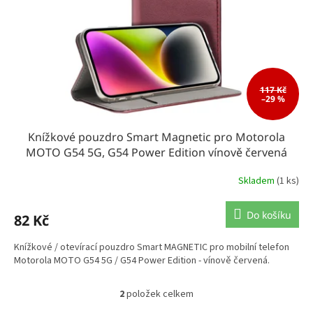
117 Kč
–29 %
Knížkové pouzdro Smart Magnetic pro Motorola
MOTO G54 5G, G54 Power Edition vínově červená
Skladem
(1 ks)
Do košíku
82 Kč
Knížkové / otevírací pouzdro Smart MAGNETIC pro mobilní telefon
Motorola MOTO G54 5G / G54 Power Edition - vínově červená.
2
položek celkem
O