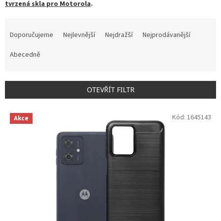
tvrzená skla pro Motorola
.
Ř
a
Doporučujeme
Nejlevnější
Nejdražší
Nejprodávanější
z
e
Abecedně
n
í
p
OTEVŘÍT FILTR
r
o
V
Kód:
1645143
d
Akce
ý
u
p
k
i
t
s
ů
p
r
o
d
u