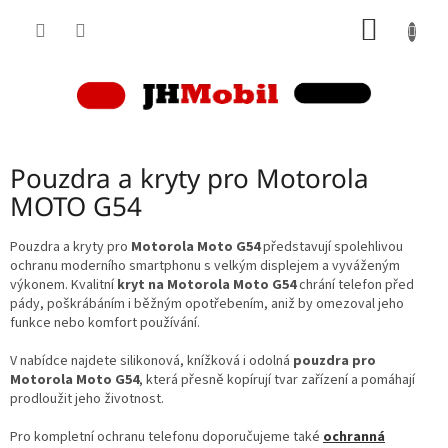
Přejít
NÁKUP
na
obsah
KOŠÍK
Pouzdra a kryty pro Motorola
MOTO G54
Pouzdra a kryty pro
Motorola Moto G54
představují spolehlivou
ochranu moderního smartphonu s velkým displejem a vyváženým
výkonem. Kvalitní
kryt na Motorola Moto G54
chrání telefon před
pády, poškrábáním i běžným opotřebením, aniž by omezoval jeho
funkce nebo komfort používání.
V nabídce najdete silikonová, knížková i odolná
pouzdra pro
Motorola Moto G54
, která přesně kopírují tvar zařízení a pomáhají
prodloužit jeho životnost.
Pro kompletní ochranu telefonu doporučujeme také
ochranná