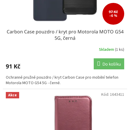
k
t
ů
97 Kč
–6 %
Carbon Case pouzdro / kryt pro Motorola MOTO G54
5G, černá
Skladem
(1 ks)
Do košíku
91 Kč
Ochranné pružné pouzdro / kryt Carbon Case pro mobilní telefon
Motorola MOTO G54 5G - černé.
Kód:
1643411
Akce