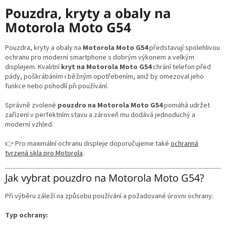
v
l
Pouzdra, kryty a obaly na
á
Motorola Moto G54
d
a
c
Pouzdra, kryty a obaly na
Motorola Moto G54
představují spolehlivou
í
ochranu pro moderní smartphone s dobrým výkonem a velkým
p
displejem. Kvalitní
kryt na Motorola Moto G54
chrání telefon před
r
pády, poškrábáním i běžným opotřebením, aniž by omezoval jeho
v
funkce nebo pohodlí při používání.
k
y
Správně zvolené
pouzdro na Motorola Moto G54
pomáhá udržet
v
zařízení v perfektním stavu a zároveň mu dodává jednoduchý a
ý
moderní vzhled.
p
i
👉 Pro maximální ochranu displeje doporučujeme také
ochranná
s
tvrzená skla pro Motorola
.
u
Jak vybrat pouzdro na Motorola Moto G54?
Při výběru záleží na způsobu používání a požadované úrovni ochrany:
Typ ochrany: