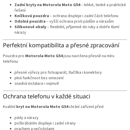
Zadní kryty na Motorola Moto G54
– lehké, tenké a praktické
řešení
Knížková pouzdra
– ochrana displeje i zadní části telefonu
Odolná pouzdra
– vyšší ochrana proti pádům a nárazům
Silikonové obaly
– flexibilní, příjemné do ruky a dobře tlumí
nárazy
Perfektní kompatibilita a přesné zpracování
Pouzdra pro
Motorola Moto G54
jsou navržena přesně na míru
telefonu:
přesné výřezy pro fotoaparát, tlačítka i konektory
plná funkčnost bez omezení
snadná instalace i sejmutí
Ochrana telefonu v každé situaci
Kvalitní
kryt na Motorola Moto G54
chrání zařízení před:
pády a nárazy
poškrábáním displeje i zadní strany
prachem a nečistotami