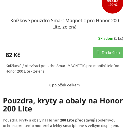
117 Kč
–29 %
Knížkové pouzdro Smart Magnetic pro Honor 200
Lite, zelená
Skladem
(1 ks)
Do košíku
82 Kč
Knížkové / otevírací pouzdro Smart MAGNETIC pro mobilní telefon
Honor 200 Lite - zelená.
6
položek celkem
O
v
l
Pouzdra, kryty a obaly na Honor
á
200 Lite
d
a
c
Pouzdra, kryty a obaly na
Honor 200 Lite
představují spolehlivou
í
ochranu pro tento moderní a lehký smartphone s velkým displejem.