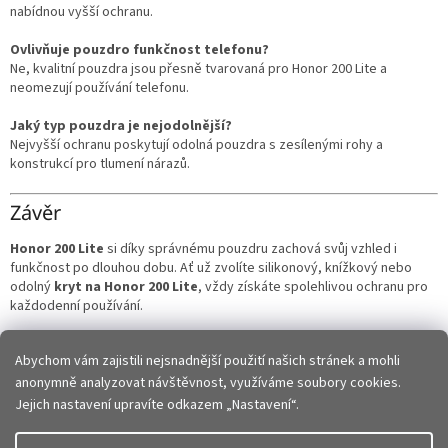
nabídnou vyšší ochranu.
Ovlivňuje pouzdro funkčnost telefonu?
Ne, kvalitní pouzdra jsou přesně tvarovaná pro Honor 200 Lite a
neomezují používání telefonu.
Jaký typ pouzdra je nejodolnější?
Nejvyšší ochranu poskytují odolná pouzdra s zesílenými rohy a
konstrukcí pro tlumení nárazů.
Závěr
Honor 200 Lite
si díky správnému pouzdru zachová svůj vzhled i
funkčnost po dlouhou dobu. Ať už zvolíte silikonový, knížkový nebo
odolný
kryt na Honor 200 Lite
, vždy získáte spolehlivou ochranu pro
každodenní používání.
👉 Vyberte si kvalitní
pouzdro na Honor 200 Lite
a chraňte svůj
Abychom vám zajistili nejsnadnější použití našich stránek a mohli
telefon stylově i prakticky.
anonymně analyzovat návštěvnost, využíváme soubory cookies.
Z
Jejich nastavení upravíte odkazem „Nastavení“.
á
p
Vytvořil Shoptet