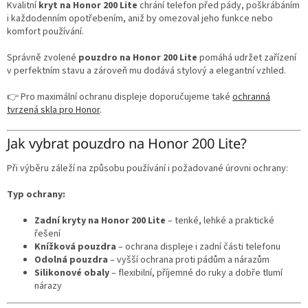
p
Kvalitní
kryt na Honor 200 Lite
chrání telefon před pády, poškrábáním
r
i každodenním opotřebením, aniž by omezoval jeho funkce nebo
v
komfort používání.
k
y
Správně zvolené
pouzdro na Honor 200 Lite
pomáhá udržet zařízení
v
v perfektním stavu a zároveň mu dodává stylový a elegantní vzhled.
ý
p
👉 Pro maximální ochranu displeje doporučujeme také
ochranná
i
tvrzená skla pro Honor
.
s
u
Jak vybrat pouzdro na Honor 200 Lite?
Při výběru záleží na způsobu používání i požadované úrovni ochrany:
Typ ochrany:
Zadní kryty na Honor 200 Lite
– tenké, lehké a praktické
řešení
Knížková pouzdra
– ochrana displeje i zadní části telefonu
Odolná pouzdra
– vyšší ochrana proti pádům a nárazům
Silikonové obaly
– flexibilní, příjemné do ruky a dobře tlumí
nárazy