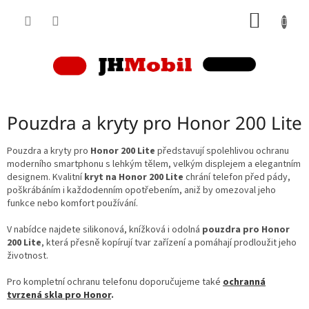
Přejít
NÁKUP
na
obsah
KOŠÍK
Pouzdra a kryty pro Honor 200 Lite
Pouzdra a kryty pro
Honor 200 Lite
představují spolehlivou ochranu
moderního smartphonu s lehkým tělem, velkým displejem a elegantním
designem. Kvalitní
kryt na Honor 200 Lite
chrání telefon před pády,
poškrábáním i každodenním opotřebením, aniž by omezoval jeho
funkce nebo komfort používání.
V nabídce najdete silikonová, knížková i odolná
pouzdra pro Honor
200 Lite
, která přesně kopírují tvar zařízení a pomáhají prodloužit jeho
životnost.
Pro kompletní ochranu telefonu doporučujeme také
ochranná
tvrzená skla pro Honor
.