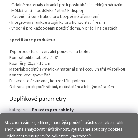
- Odolné materiály chránící proti poškrábání a lehkým nárazům
- Měkká vnitřní podšívka šetrná k displeji
- Zpevněná konstrukce pro bezpečné přenášení
- Integrovaná funkce stojánku pro horizontální režim
- Vhodné pro každodenní použití doma, v práci i na cestách
Specifikace produktu:
Typ produktu: univerzální pouzdro na tablet
Kompatibilita: tablety 7 - 8"
Rozměry: 21,5 × 15 cm
Materiál: odolný syntetický materiál s měkkou vnitřní výstelkou
Konstrukce: zpevněná
Funkce stojánku: ano, horizontální poloha
Ochrana: proti poškrábání, nečistotám a lehkým nárazům
Doplňkové parametry
Kategorie
:
Pouzdra pro tablety
EAN
:
5900495271983
Abychom vám zajistili nejsnadnější použití našich stránek a mohli
anonymně analyzovat návštěvnost, využíváme soubory cookies.
Z
Jejich nastavení upravíte odkazem „Nastavení“.