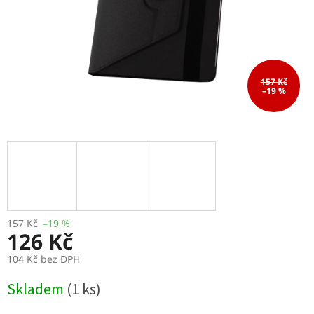
157 Kč
–19 %
157 Kč
–19 %
126 Kč
104 Kč bez DPH
Měrná
Skladem
(1 ks)
cena: