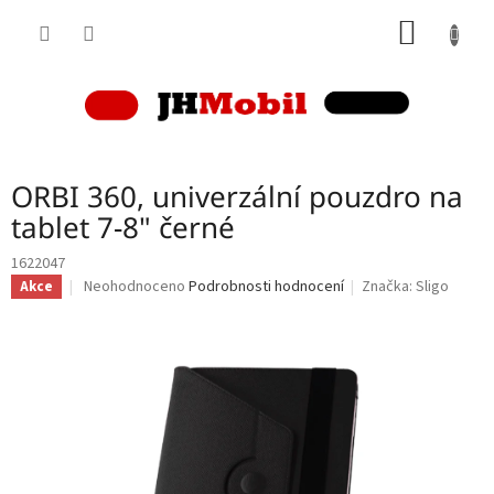
Přejít
NÁKUP
na
obsah
KOŠÍK
ORBI 360, univerzální pouzdro na
tablet 7-8" černé
1622047
Průměrné
Neohodnoceno
Podrobnosti hodnocení
Značka:
Sligo
Akce
hodnocení
produktu
je
0,0
z
5
hvězdiček.