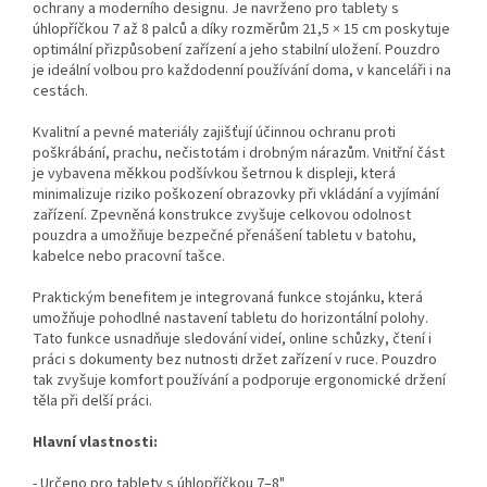
ochrany a moderního designu. Je navrženo pro tablety s
úhlopříčkou 7 až 8 palců a díky rozměrům 21,5 × 15 cm poskytuje
optimální přizpůsobení zařízení a jeho stabilní uložení. Pouzdro
je ideální volbou pro každodenní používání doma, v kanceláři i na
cestách.
Kvalitní a pevné materiály zajišťují účinnou ochranu proti
poškrábání, prachu, nečistotám i drobným nárazům. Vnitřní část
je vybavena měkkou podšívkou šetrnou k displeji, která
minimalizuje riziko poškození obrazovky při vkládání a vyjímání
zařízení. Zpevněná konstrukce zvyšuje celkovou odolnost
pouzdra a umožňuje bezpečné přenášení tabletu v batohu,
kabelce nebo pracovní tašce.
Praktickým benefitem je integrovaná funkce stojánku, která
umožňuje pohodlné nastavení tabletu do horizontální polohy.
Tato funkce usnadňuje sledování videí, online schůzky, čtení i
práci s dokumenty bez nutnosti držet zařízení v ruce. Pouzdro
tak zvyšuje komfort používání a podporuje ergonomické držení
těla při delší práci.
Hlavní vlastnosti:
- Určeno pro tablety s úhlopříčkou 7–8"