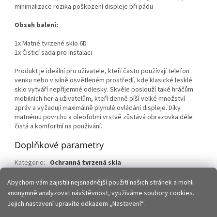
minimalizace rozika poškození displeje při pádu
Obsah balení:
1x Matné tvrzené sklo 6D
1x Čisticí sada pro instalaci
Produkt je ideální pro uživatele, kteří často používají telefon
venku nebo v silně osvětleném prostředí, kde klasické lesklé
sklo vytváří nepříjemné odlesky. Skvěle poslouží také hráčům
mobilních her a uživatelům, kteří denně píší velké množství
zpráv a vyžadují maximálně plynulé ovládání displeje. Díky
matnému povrchu a oleofobní vrstvě zůstává obrazovka déle
čistá a komfortní na používání.
Doplňkové parametry
Kategorie
:
Ochranná tvrzená skla
EAN
:
5907504543765
Abychom vám zajistili nejsnadnější použití našich stránek a mohli
anonymně analyzovat návštěvnost, využíváme soubory cookies.
Z
Jejich nastavení upravíte odkazem „Nastavení“.
á