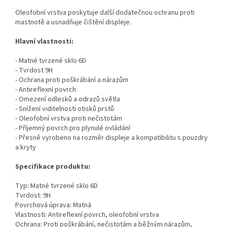
Oleofobní vrstva poskytuje další dodatečnou ochranu proti
mastnotě a usnadňuje čištění displeje.
Hlavní vlastnosti:
- Matné tvrzené sklo 6D
- Tvrdost 9H
- Ochrana proti poškrábání a nárazům
- Antireflexní povrch
- Omezení odlesků a odrazů světla
- Snížení viditelnosti otisků prstů
- Oleofobní vrstva proti nečistotám
- Příjemný povrch pro plynulé ovládání
- Přesně vyrobeno na rozměr displeje a kompatibilitu s pouzdry
a kryty
Specifikace produktu:
Typ: Matné tvrzené sklo 6D
Tvrdost: 9H
Povrchová úprava: Matná
Vlastnosti: Antireflexní povrch, oleofobní vrstva
Ochrana: Proti poškrábání, nečistotám a běžným nárazům,