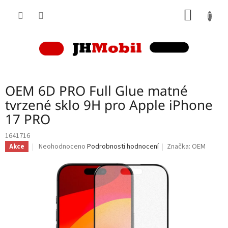
Přejít
NÁKUP
na
obsah
KOŠÍK
OEM 6D PRO Full Glue matné
tvrzené sklo 9H pro Apple iPhone
17 PRO
1641716
Průměrné
Neohodnoceno
Podrobnosti hodnocení
Značka:
OEM
Akce
hodnocení
produktu
je
0,0
z
5
hvězdiček.