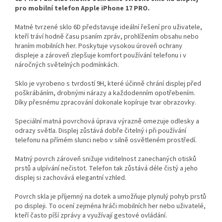
pro mobilní telefon Apple iPhone 17 PRO.
Matné tvrzené sklo 6D představuje ideální řešení pro uživatele,
kteří tráví hodně času psaním zpráv, prohlížením obsahu nebo
hraním mobilních her. Poskytuje vysokou úroveň ochrany
displeje a zároveň zlepšuje komfort používání telefonu i v
náročných světelných podmínkách.
Sklo je vyrobeno s tvrdostí 9H, které účinně chrání displej před
poškrábáním, drobnými nárazy a každodenním opotřebením.
Díky přesnému zpracování dokonale kopíruje tvar obrazovky.
Speciální matná povrchová úprava výrazně omezuje odlesky a
odrazy světla. Displej zůstává dobře čitelný i při používání
telefonu na přímém slunci nebo v silně osvětleném prostředí.
Matný povrch zároveň snižuje viditelnost zanechaných otisků
prstů a ulpívání nečistot. Telefon tak zůstává déle čistý a jeho
displej si zachovává elegantní vzhled.
Povrch skla je příjemný na dotek a umožňuje plynulý pohyb prstů
po displeji. To ocení zejména hráči mobilních her nebo uživatelé,
kteří často píší zprávy a využívají gestové ovládání.