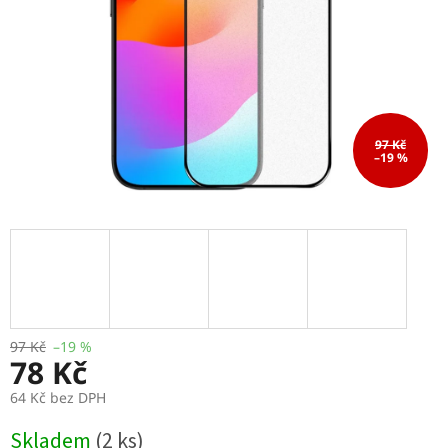
97 Kč
–19 %
97 Kč
–19 %
78 Kč
64 Kč bez DPH
Měrná
Skladem
(2 ks)
cena: