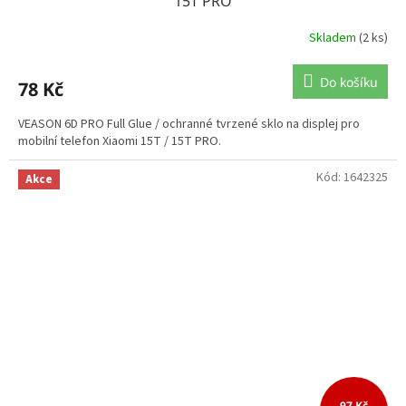
15T PRO
Skladem
(2 ks)
Do košíku
78 Kč
VEASON 6D PRO Full Glue / ochranné tvrzené sklo na displej pro
mobilní telefon Xiaomi 15T / 15T PRO.
Kód:
1642325
Akce
97 Kč