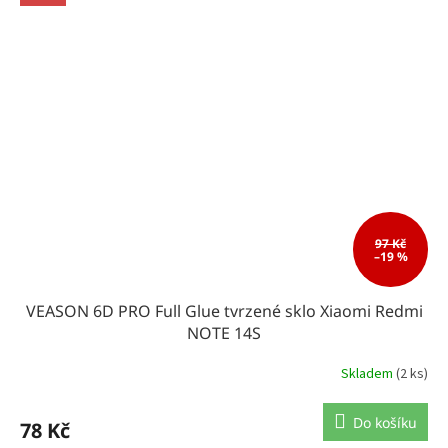
97 Kč
–19 %
VEASON 6D PRO Full Glue tvrzené sklo Xiaomi Redmi
NOTE 14S
Skladem
(2 ks)
Do košíku
78 Kč