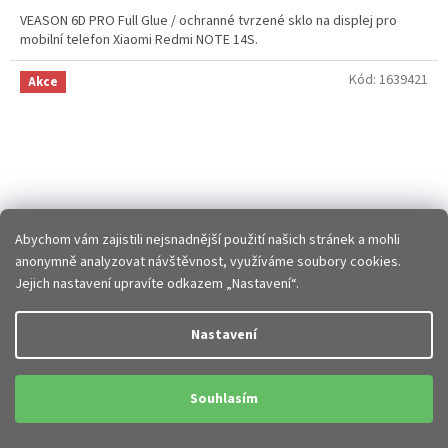
VEASON 6D PRO Full Glue / ochranné tvrzené sklo na displej pro
mobilní telefon Xiaomi Redmi NOTE 14S.
Kód:
1639421
Akce
Abychom vám zajistili nejsnadnější použití našich stránek a mohli
anonymně analyzovat návštěvnost, využíváme soubory cookies.
Jejich nastavení upravíte odkazem „Nastavení“.
97 Kč
Nastavení
–19 %
VEASON 6D PRO Full Glue tvrzené sklo Samsung
Souhlasím
Galaxy A36 5G / A56 5G