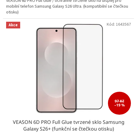
VEASON 6D PRO Full Glue / ochranné tvrzené sklo na displej pro
mobilní telefon Samsung Galaxy S26 Ultra. (kompatibilní se čtečkou
otisku)
Kód:
1643567
Akce
97 Kč
–19 %
VEASON 6D PRO Full Glue tvrzené sklo Samsung
Galaxy S26+ (funkční se čtečkou otisku)