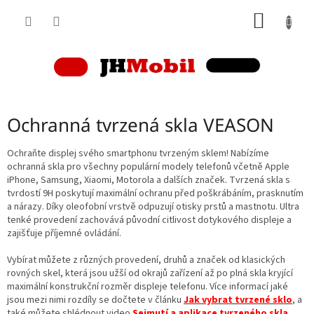
Přejít
NÁKUP
na
obsah
KOŠÍK
Ochranná tvrzená skla VEASON
Ochraňte displej svého smartphonu tvrzeným sklem! Nabízíme
ochranná skla pro všechny populární modely telefonů včetně Apple
iPhone, Samsung, Xiaomi, Motorola a dalších značek. Tvrzená skla s
tvrdostí 9H poskytují maximální ochranu před poškrábáním, prasknutím
a nárazy. Díky oleofobní vrstvě odpuzují otisky prstů a mastnotu. Ultra
tenké provedení zachovává původní citlivost dotykového displeje a
zajišťuje příjemné ovládání.
Vybírat můžete z různých provedení, druhů a značek od klasických
rovných skel, která jsou užší od okrajů zařízení až po plná skla kryjící
maximální konstrukční rozměr displeje telefonu. Více informací jaké
jsou mezi nimi rozdíly se dočtete v článku
Jak vybrat tvrzené sklo
, a
také můžete shlédnout video
Sejmutí a aplikace tvrzeného skla
.