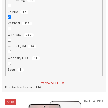
Ultra Strong
37
UNIPHA
57
VEASON
116
Wozinsky
170
Wozinsky 9H
39
Wozinsky FLEXI
11
Zagg
3
VYMAZAT FILTRY
Položek k zobrazení:
116
V
Kód:
1643568
Akce
ý