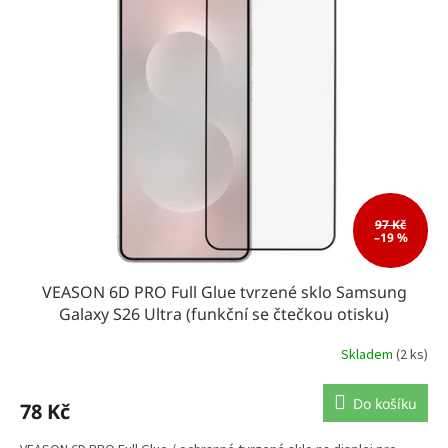
p
i
s
p
r
o
d
u
k
t
ů
97 Kč
–19 %
VEASON 6D PRO Full Glue tvrzené sklo Samsung
Galaxy S26 Ultra (funkční se čtečkou otisku)
Skladem
(2 ks)
Do košíku
78 Kč