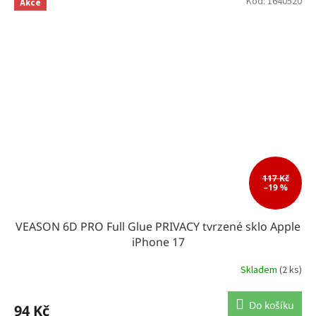
Kód:
1640520
Akce
117 Kč
–19 %
VEASON 6D PRO Full Glue PRIVACY tvrzené sklo Apple
iPhone 17
Skladem
(2 ks)
Do košíku
94 Kč