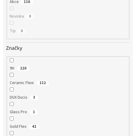
Akce
116
Novinka
0
Tip
0
Značky
9H
220
Ceramic Flexi
112
DUX Ducis
3
Glass Pro
1
Gold Flex
41