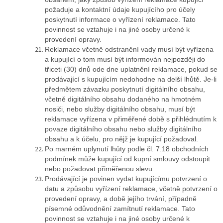
požaduje a kontaktní údaje kupujícího pro účely
poskytnutí informace o vyřízení reklamace. Tato
povinnost se vztahuje i na jiné osoby určené k
provedení opravy.
Reklamace včetně odstranění vady musí být vyřízena
a kupující o tom musí být informován nejpozději do
třiceti (30) dnů ode dne uplatnění reklamace, pokud se
prodávající s kupujícím nedohodne na delší lhůtě. Je-li
předmětem závazku poskytnutí digitálního obsahu,
včetně digitálního obsahu dodaného na hmotném
nosiči, nebo služby digitálního obsahu, musí být
reklamace vyřízena v přiměřené době s přihlédnutím k
povaze digitálního obsahu nebo služby digitálního
obsahu a k účelu, pro nějž je kupující požadoval.
Po marném uplynutí lhůty podle čl. 7.18 obchodních
podmínek může kupující od kupní smlouvy odstoupit
nebo požadovat přiměřenou slevu.
Prodávající je povinen vydat kupujícímu potvrzení o
datu a způsobu vyřízení reklamace, včetně potvrzení o
provedení opravy, a době jejího trvání, případně
písemné odůvodnění zamítnutí reklamace. Tato
povinnost se vztahuje i na jiné osoby určené k