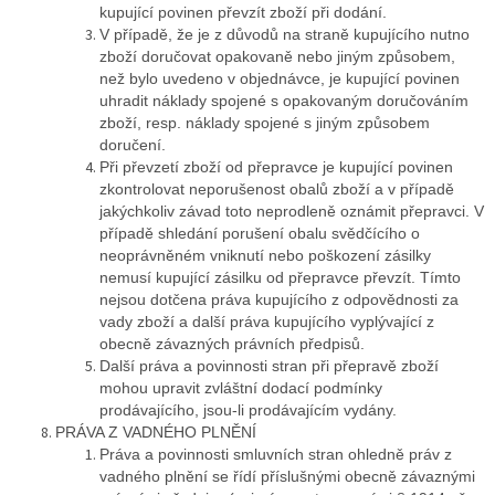
kupující povinen převzít zboží při dodání.
V případě, že je z důvodů na straně kupujícího nutno
zboží doručovat opakovaně nebo jiným způsobem,
než bylo uvedeno v objednávce, je kupující povinen
uhradit náklady spojené s opakovaným doručováním
zboží, resp. náklady spojené s jiným způsobem
doručení.
Při převzetí zboží od přepravce je kupující povinen
zkontrolovat neporušenost obalů zboží a v případě
jakýchkoliv závad toto neprodleně oznámit přepravci. V
případě shledání porušení obalu svědčícího o
neoprávněném vniknutí nebo poškození zásilky
nemusí kupující zásilku od přepravce převzít. Tímto
nejsou dotčena práva kupujícího z odpovědnosti za
vady zboží a další práva kupujícího vyplývající z
obecně závazných právních předpisů.
Další práva a povinnosti stran při přepravě zboží
mohou upravit zvláštní dodací podmínky
prodávajícího, jsou-li prodávajícím vydány.
PRÁVA Z VADNÉHO PLNĚNÍ
Práva a povinnosti smluvních stran ohledně práv z
vadného plnění se řídí příslušnými obecně závaznými