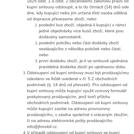
1829 odst. 1 a odst. 2 občanského zákoníku právo od
kupní smlouvy odstoupit, a to do čtrnácti (14) dnů ode
dne, kdy kupující nebo jím určená třetí osoba odlišná
od dopravce převezeme zboží, nebo:
poslední kus zboží, objedná-li kupující v rámci
jedné objednávky více kusů zboží, které jsou
dodávány samostatně,
poslední položku nebo část dodávky zboží
sestávajícího z několika položek nebo částí,
nebo
první dodávku zboží, je-li ve smlouvě ujednána
pravidelná dodávka zboží po ujednanou dobu.
Odstoupení od kupní smlouvy musí být prodávajícímu
odesláno ve lhůtě uvedené v čl. 5.2 obchodních
podmínek (tj. 14 dnů od převzetí). Pro odstoupení od
kupní smlouvy může kupující využit vzorový formulář
poskytovaný prodávajícím, jenž tvoří přílohu
obchodních podmínek. Odstoupení od kupní smlouvy
může kupující zasílat na adresu provozovny
prodávajícího, v zásilce společně s vráceným zbožím,
či na adresu elektronické pošty prodávajícího
info@jhmobil.cz.
V případě odstoupení od kupní smlouvy se kupní