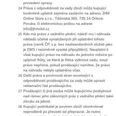
provedení opravy.
Práva z odpovědnosti za vady zboží může kupující
konkrétně uplatnit zejména zasláním na adresu JHM
Online Store s.r.o., Těšínská 365, 735 14 Orlová-
Poruba, či elektronickou poštou na adrese
info@jhmobil.cz.
Kdo má právo z vadného plnění, náleží mu i náhrada
nákladů účelně vynaložených při uplatnění tohoto
práva (ceník ČP, s.p. bez nadstandardních služeb jako
je EMS / neúměrně vysoké připojištění). Neuplatní-li
však kupující právo na náhradu do jednoho měsíce po
uplynutí lhůty, ve které je třeba vytknout vadu, soud
právo nepřizná, pokud prodávající namítne, že právo
na náhradu nebylo uplatněno včas.
Další práva a povinnosti stran související s
odpovědností prodávajícího za vady může upravit
reklamační řád prodávajícího.
Prodávající či jiná osoba může kupujícímu poskytnout
nad rámec jeho zákonných práv z vadného plnění také
záruku za jakost.
Kupující podnikatel je povinen zboží zkontrolovat
neprodleně po převzetí od přepravce. Je nutno