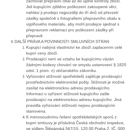
zachovat přepravní obal až do úplné kontroly zboží.
Jeli kupujícím zjištěno poškození zakoupené věci,
nahlásí ji prodejci nejpozději do tří dnů od převzetí
zásilky společně s fotografiemi přepravního obalu a
výplňového materiálu, aby mohl prodejce sjednat s
přepravcem reklamaci pro poškození zásilky při
přepravě.
DALŠÍ PRÁVA A POVINNOSTI SMLUVNÍCH STRAN
Kupující nabývá vlastnictví ke zboží zaplacením celé
kupní ceny zboží.
Prodávající není ve vztahu ke kupujícímu vázán
žádnými kodexy chování ve smyslu ustanovení § 1820
odst. 1 písm. n) občanského zákoníku.
Vyřizování stížností spotřebitelů zajišťuje prodávající
prostřednictvím elektronické pošty. Stížnosti je možné
zasílat na elektronickou adresu prodávajícího.
Informaci o vyřízení stížnosti kupujícího zašle
prodávající na elektronickou adresu kupujícího. Jiná
pravidla vyřizování stížností nejsou prodávajícím
stanovena.
K mimosoudnímu řešení spotřebitelských sporů z
kupní smlouvy je příslušná Česká obchodní inspekce,
se sídlem Štěpánská 567/15, 120 00 Praha 2, IČ: 000