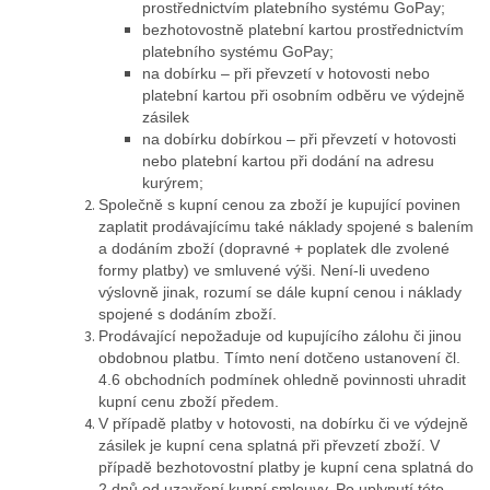
prostřednictvím platebního systému GoPay;
bezhotovostně platební kartou prostřednictvím
platebního systému GoPay;
na dobírku – při převzetí v hotovosti nebo
platební kartou při osobním odběru ve výdejně
zásilek
na dobírku dobírkou – při převzetí v hotovosti
nebo platební kartou při dodání na adresu
kurýrem;
Společně s kupní cenou za zboží je kupující povinen
zaplatit prodávajícímu také náklady spojené s balením
a dodáním zboží (dopravné + poplatek dle zvolené
formy platby) ve smluvené výši. Není-li uvedeno
výslovně jinak, rozumí se dále kupní cenou i náklady
spojené s dodáním zboží.
Prodávající nepožaduje od kupujícího zálohu či jinou
obdobnou platbu. Tímto není dotčeno ustanovení čl.
4.6 obchodních podmínek ohledně povinnosti uhradit
kupní cenu zboží předem.
V případě platby v hotovosti, na dobírku či ve výdejně
zásilek je kupní cena splatná při převzetí zboží. V
případě bezhotovostní platby je kupní cena splatná do
2 dnů od uzavření kupní smlouvy. Po uplynutí této