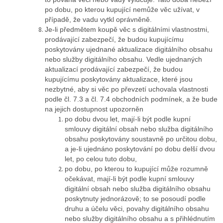
po dobu, po kterou kupující nemůže věc užívat, v
případě, že vadu vytkl oprávněně.
Je-li předmětem koupě věc s digitálními vlastnostmi,
prodávající zabezpečí, že budou kupujícímu
poskytovány ujednané aktualizace digitálního obsahu
nebo služby digitálního obsahu. Vedle ujednaných
aktualizací prodávající zabezpečí, že budou
kupujícímu poskytovány aktualizace, které jsou
nezbytné, aby si věc po převzetí uchovala vlastnosti
podle čl. 7.3 a čl. 7.4 obchodních podmínek, a že bude
na jejich dostupnost upozorněn
po dobu dvou let, mají-li být podle kupní
smlouvy digitální obsah nebo služba digitálního
obsahu poskytovány soustavně po určitou dobu,
a je-li ujednáno poskytování po dobu delší dvou
let, po celou tuto dobu,
po dobu, po kterou to kupující může rozumně
očekávat, mají-li být podle kupní smlouvy
digitální obsah nebo služba digitálního obsahu
poskytnuty jednorázově; to se posoudí podle
druhu a účelu věci, povahy digitálního obsahu
nebo služby digitálního obsahu a s přihlédnutím