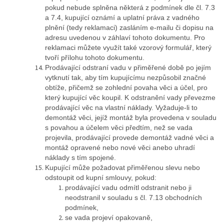
pokud nebude splněna některá z podmínek dle čl. 7.3
a 7.4, kupující oznámí a uplatní práva z vadného
plnění (tedy reklamaci) zasláním e-mailu či dopisu na
adresu uvedenou v záhlaví tohoto dokumentu. Pro
reklamaci můžete využít také vzorový formulář, který
tvoří přílohu tohoto dokumentu.
Prodávající odstraní vadu v přiměřené době po jejím
vytknutí tak, aby tím kupujícímu nezpůsobil značné
obtíže, přičemž se zohlední povaha věci a účel, pro
který kupující věc koupil. K odstranění vady převezme
prodávající věc na vlastní náklady. Vyžaduje-li to
demontáž věci, jejíž montáž byla provedena v souladu
s povahou a účelem věci předtím, než se vada
projevila, prodávající provede demontáž vadné věci a
montáž opravené nebo nové věci anebo uhradí
náklady s tím spojené.
Kupující může požadovat přiměřenou slevu nebo
odstoupit od kupní smlouvy, pokud:
prodávající vadu odmítl odstranit nebo ji
neodstranil v souladu s čl. 7.13 obchodních
podmínek,
se vada projeví opakovaně,