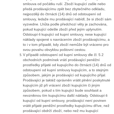
smlouva od počátku ruší. Zboží kupující zašle nebo
předá prodávajícímu zpět bez zbytečného odkladu,
nejpozději do čtrnácti (14) dnů od odstoupení od
smlouvy, ledaže mu prodávající nabídl, že si zboží sám
vyzvedne. Lhůta podle předchozí věty je zachována,
pokud kupující odešle zboží před jejím uplynutím.
Odstoupí-li kupující od kupní smlouvy, nese kupující
náklady spojené s navrácením zboží prodávajícímu, a
to i v tom případě, kdy zboží nemůže být vráceno pro
svou povahu obvyklou poštovní cestou.
V případě odstoupení od kupní smlouvy dle čl. 5.2
obchodních podmínek vrátí prodávající peněžní
prostředky přijaté od kupujícího do čtrnácti (14) dnů od
odstoupení od kupní smlouvy kupujícím, a to stejným
způsobem, jakým je prodávající od kupujícího přijal.
Prodávající je taktéž oprávněn vrátit plnění poskytnuté
kupujícím již při vrácení zboží kupujícím či jiným
způsobem, pokud s tím kupující bude souhlasit a
nevzniknou tím kupujícímu další náklady. Odstoupí-li
kupující od kupní smlouvy, prodávající není povinen
vrátit přijaté peněžní prostředky kupujícímu dříve, než
prodávající obdrží zboží, nebo než mu kupující