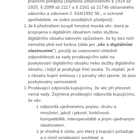
právními předpisy (zejména ustanoveními § 1914 až
1925, § 2099 až 2117 a § 2161 až 2174b občanského
zákoníku a zákonem č. 634/1992 Sb., o ochraně
spotřebitele, ve znění pozdějších předpisů).
Je-li předmětem koupě hmotná movitá věc, která je
propojena s digitálním obsahem nebo službou
digitálního obsahu takovým způsobem, že by bez nich
nemohla plnit své funkce (dále jen „
věc s digitálními
vlastnostmi
“), použijí se ustanovení ohledně
odpovědnosti za vady prodávajícího také na
poskytování digitálního obsahu nebo služby digitálního
obsahu, i když je poskytuje třetí osoba. To neplatí, je-li
z obsahu kupní smlouvy i z povahy věci zjevné, že jsou
poskytovány samostatně.
Prodávající odpovídá kupujícímu, že věc při převzetí
nemá vady. Zejména prodávající odpovídá kupujícímu,
že věc:
odpovídá ujednanému popisu, druhu a
množství, jakož i jakosti, funkčnosti,
kompatibilitě, interoperabilitě a jiným ujednaným
vlastnostem,
je vhodná k účelu, pro který ji kupující požaduje
a s nímž prodávající souhlasil, a