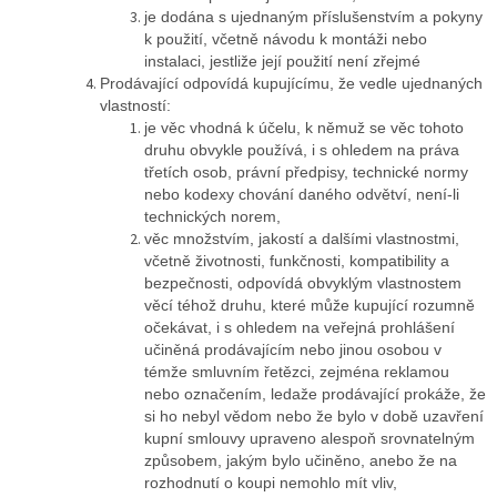
je dodána s ujednaným příslušenstvím a pokyny
k použití, včetně návodu k montáži nebo
instalaci, jestliže její použití není zřejmé
Prodávající odpovídá kupujícímu, že vedle ujednaných
vlastností:
je věc vhodná k účelu, k němuž se věc tohoto
druhu obvykle používá, i s ohledem na práva
třetích osob, právní předpisy, technické normy
nebo kodexy chování daného odvětví, není-li
technických norem,
věc množstvím, jakostí a dalšími vlastnostmi,
včetně životnosti, funkčnosti, kompatibility a
bezpečnosti, odpovídá obvyklým vlastnostem
věcí téhož druhu, které může kupující rozumně
očekávat, i s ohledem na veřejná prohlášení
učiněná prodávajícím nebo jinou osobou v
témže smluvním řetězci, zejména reklamou
nebo označením, ledaže prodávající prokáže, že
si ho nebyl vědom nebo že bylo v době uzavření
kupní smlouvy upraveno alespoň srovnatelným
způsobem, jakým bylo učiněno, anebo že na
rozhodnutí o koupi nemohlo mít vliv,