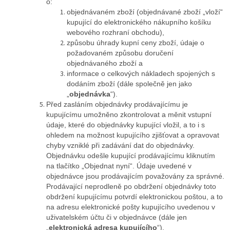
o:
objednávaném zboží (objednávané zboží „vloží“
kupující do elektronického nákupního košíku
webového rozhraní obchodu),
způsobu úhrady kupní ceny zboží, údaje o
požadovaném způsobu doručení
objednávaného zboží a
informace o celkových nákladech spojených s
dodáním zboží (dále společně jen jako
„
objednávka
“).
Před zasláním objednávky prodávajícímu je
kupujícímu umožněno zkontrolovat a měnit vstupní
údaje, které do objednávky kupující vložil, a to i s
ohledem na možnost kupujícího zjišťovat a opravovat
chyby vzniklé při zadávání dat do objednávky.
Objednávku odešle kupující prodávajícímu kliknutím
na tlačítko „Objednat nyní“. Údaje uvedené v
objednávce jsou prodávajícím považovány za správné.
Prodávající neprodleně po obdržení objednávky toto
obdržení kupujícímu potvrdí elektronickou poštou, a to
na adresu elektronické pošty kupujícího uvedenou v
uživatelském účtu či v objednávce (dále jen
„
elektronická adresa kupujícího
“).