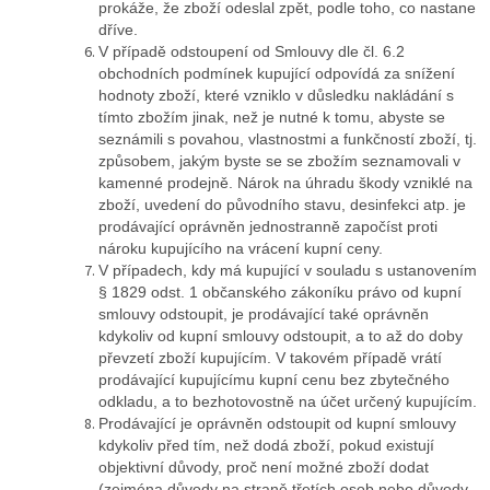
prokáže, že zboží odeslal zpět, podle toho, co nastane
dříve.
V případě odstoupení od Smlouvy dle čl. 6.2
obchodních podmínek kupující odpovídá za snížení
hodnoty zboží, které vzniklo v důsledku nakládání s
tímto zbožím jinak, než je nutné k tomu, abyste se
seznámili s povahou, vlastnostmi a funkčností zboží, tj.
způsobem, jakým byste se se zbožím seznamovali v
kamenné prodejně. Nárok na úhradu škody vzniklé na
zboží, uvedení do původního stavu, desinfekci atp. je
prodávající oprávněn jednostranně započíst proti
nároku kupujícího na vrácení kupní ceny.
V případech, kdy má kupující v souladu s ustanovením
§ 1829 odst. 1 občanského zákoníku právo od kupní
smlouvy odstoupit, je prodávající také oprávněn
kdykoliv od kupní smlouvy odstoupit, a to až do doby
převzetí zboží kupujícím. V takovém případě vrátí
prodávající kupujícímu kupní cenu bez zbytečného
odkladu, a to bezhotovostně na účet určený kupujícím.
Prodávající je oprávněn odstoupit od kupní smlouvy
kdykoliv před tím, než dodá zboží, pokud existují
objektivní důvody, proč není možné zboží dodat
(zejména důvody na straně třetích osob nebo důvody