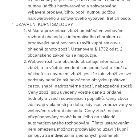
nutnou údržbu hardwarového a softwarového
vybavení prodávajícího, popř. nutnou údržbu
hardwarového a softwarového vybavení třetích osob.
UZAVŘENÍ KUPNÍ SMLOUVY
Veškerá prezentace zboží umístěná ve webovém
rozhraní obchodu je informativního charakteru a
prodávající není povinen uzavřít kupní smlouvu
ohledně tohoto zboží. Ustanovení § 1732 odst. 2
občanského zákoníku se nepoužije.
Webové rozhraní obchodu obsahuje informace o
zboží, a to včetně uvedení cen jednotlivého zboží a
nákladů za navrácení zboží, jestliže toto zboží ze své
podstaty nemůže být navráceno obvyklou poštovní
cestou (např. nadrozměrné zboží, nebezpečné zboží).
Ceny zboží jsou uvedeny včetně daně z přidané
hodnoty a všech souvisejících poplatků. Ceny zboží
zůstávají v platnosti po dobu, kdy jsou zobrazovány ve
webovém rozhraní obchodu. Ceny zboží nejsou
přizpůsobovány osobě kupujícího na základě
automatizovaného rozhodování. Tímto ustanovením
není omezena možnost prodávajícího uzavřít kupní
smlouvu za individuálně sjednaných podmínek.