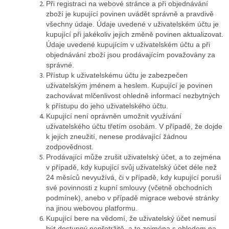
Při registraci na webové stránce a při objednávání
zboží je kupující povinen uvádět správně a pravdivě
všechny údaje. Údaje uvedené v uživatelském účtu je
kupující při jakékoliv jejich změně povinen aktualizovat.
Údaje uvedené kupujícím v uživatelském účtu a při
objednávání zboží jsou prodávajícím považovány za
správné.
Přístup k uživatelskému účtu je zabezpečen
uživatelským jménem a heslem. Kupující je povinen
zachovávat mlčenlivost ohledně informací nezbytných
k přístupu do jeho uživatelského účtu.
Kupující není oprávněn umožnit využívání
uživatelského účtu třetím osobám. V případě, že dojde
k jejich zneužití, nenese prodávající žádnou
zodpovědnost.
Prodávající může zrušit uživatelský účet, a to zejména
v případě, kdy kupující svůj uživatelský účet déle než
24 měsíců nevyužívá, či v případě, kdy kupující poruší
své povinnosti z kupní smlouvy (včetně obchodních
podmínek), anebo v případě migrace webové stránky
na jinou webovou platformu.
Kupující bere na vědomí, že uživatelský účet nemusí
být dostupný nepřetržitě, a to zejména s ohledem na