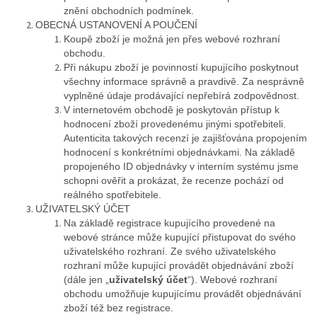
znění obchodních podmínek.
OBECNÁ USTANOVENÍ A POUČENÍ
Koupě zboží je možná jen přes webové rozhraní
obchodu.
Při nákupu zboží je povinností kupujícího poskytnout
všechny informace správně a pravdivě. Za nesprávně
vyplněné údaje prodávající nepřebírá zodpovědnost.
V internetovém obchodě je poskytován přístup k
hodnocení zboží provedenému jinými spotřebiteli.
Autenticita takových recenzí je zajišťována propojením
hodnocení s konkrétními objednávkami. Na základě
propojeného ID objednávky v interním systému jsme
schopni ověřit a prokázat, že recenze pochází od
reálného spotřebitele.
UŽIVATELSKÝ ÚČET
Na základě registrace kupujícího provedené na
webové stránce může kupující přistupovat do svého
uživatelského rozhraní. Ze svého uživatelského
rozhraní může kupující provádět objednávání zboží
(dále jen „
uživatelský účet
“). Webové rozhraní
obchodu umožňuje kupujícímu provádět objednávání
zboží též bez registrace.