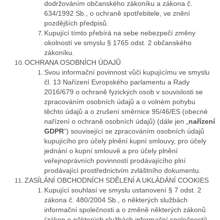
dodržováním občanského zákoníku a zákona č.
634/1992 Sb., o ochraně spotřebitele, ve znění
pozdějších předpisů.
Kupující tímto přebírá na sebe nebezpečí změny
okolností ve smyslu § 1765 odst. 2 občanského
zákoníku.
OCHRANA OSOBNÍCH ÚDAJŮ
Svou informační povinnost vůči kupujícímu ve smyslu
čl. 13 Nařízení Evropského parlamentu a Rady
2016/679 o ochraně fyzických osob v souvislosti se
zpracováním osobních údajů a o volném pohybu
těchto údajů a o zrušení směrnice 95/46/ES (obecné
nařízení o ochraně osobních údajů) (dále jen „
nařízení
GDPR
“) související se zpracováním osobních údajů
kupujícího pro účely plnění kupní smlouvy, pro účely
jednání o kupní smlouvě a pro účely plnění
veřejnoprávních povinností prodávajícího plní
prodávající prostřednictvím zvláštního dokumentu.
ZASÍLÁNÍ OBCHODNÍCH SDĚLENÍ A UKLÁDÁNÍ COOKIES
Kupující souhlasí ve smyslu ustanovení § 7 odst. 2
zákona č. 480/2004 Sb., o některých službách
informační společnosti a o změně některých zákonů
(zákon o některých službách informační společnosti),