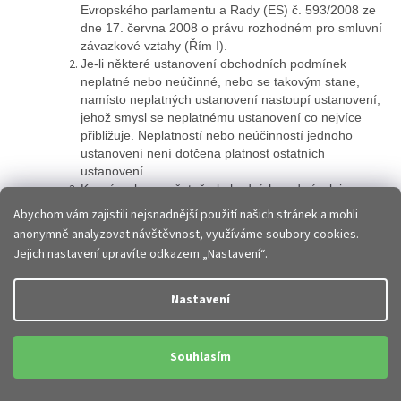
Evropského parlamentu a Rady (ES) č. 593/2008 ze
dne 17. června 2008 o právu rozhodném pro smluvní
závazkové vztahy (Řím I).
Je-li některé ustanovení obchodních podmínek
neplatné nebo neúčinné, nebo se takovým stane,
namísto neplatných ustanovení nastoupí ustanovení,
jehož smysl se neplatnému ustanovení co nejvíce
přibližuje. Neplatností nebo neúčinností jednoho
ustanovení není dotčena platnost ostatních
ustanovení.
Kupní smlouva včetně obchodních podmínek je
archivována prodávajícím v elektronické podobě a
Abychom vám zajistili nejsnadnější použití našich stránek a mohli
není přístupná.
anonymně analyzovat návštěvnost, využíváme soubory cookies.
Přílohu obchodních podmínek tvoří vzorový formulář
Jejich nastavení upravíte odkazem „Nastavení“.
pro odstoupení od kupní smlouvy.
Kontaktní údaje prodávajícího: adresa sídla JHM
Online Store s.r.o., Těšínská 365, 735 14 Orlová-
Nastavení
Poruba, adresa elektronické pošty info@jhmobil.cz,
telefon 776 339 922. Prodávající neposkytuje jiný
prostředek on-line komunikace.
Souhlasím
Tyto OP nabývají účinnosti 05.01.2023