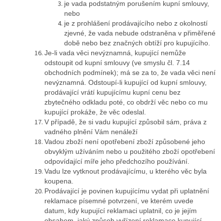
je vada podstatným porušením kupní smlouvy,
nebo
je z prohlášení prodávajícího nebo z okolností
zjevné, že vada nebude odstraněna v přiměřené
době nebo bez značných obtíží pro kupujícího.
Je-li vada věci nevýznamná, kupující nemůže
odstoupit od kupní smlouvy (ve smyslu čl. 7.14
obchodních podmínek); má se za to, že vada věci není
nevýznamná. Odstoupí-li kupující od kupní smlouvy,
prodávající vrátí kupujícímu kupní cenu bez
zbytečného odkladu poté, co obdrží věc nebo co mu
kupující prokáže, že věc odeslal.
V případě, že si vadu kupující způsobil sám, práva z
vadného plnění Vám nenáleží
Vadou zboží není opotřebení zboží způsobené jeho
obvyklým užíváním nebo u použitého zboží opotřebení
odpovídající míře jeho předchozího používání.
Vadu lze vytknout prodávajícímu, u kterého věc byla
koupena.
Prodávající je povinen kupujícímu vydat při uplatnění
reklamace písemné potvrzení, ve kterém uvede
datum, kdy kupující reklamaci uplatnil, co je jejím
obsahem, jaký způsob vyřízení reklamace kupující