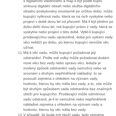
s digitálními vlastnostmi a mají-li být podle kupní
smlouvy digitální obsah nebo služba digitálního
obsahu poskytovány soustavně po určitou dobu, může
kupující vytknout vadu, která se na nich vyskytne nebo
projeví v době dvou let od převzetí. Má-li být plněno po
dobu delší dvou let, má kupující právo z vady, která se
vyskytne nebo projeví v této době. Vytkl-li kupující
prodávajícímu vadu oprávněně, doba pro vytčení vady
věci neběží po dobu, po kterou kupující nemůže věc
užívat.
Má-li věc vadu, může kupující požadovat její
odstranění. Podle své volby může požadovat dodání
nové věci bez vady nebo opravu věci, ledaže je
zvolený způsob odstranění vady nemožný nebo ve
srovnání s druhým nepřiměřeně nákladný; to se
posoudí zejména s ohledem na význam vady,
hodnotu, kterou by věc měla bez vady, a to, zda může
být druhým způsobem vada odstraněna bez značných
obtíží pro kupujícího. Prodávající může odmítnout
vadu odstranit, je-li to nemožné nebo nepřiměřeně
nákladné zejména s ohledem na význam vady a
hodnotu, kterou by věc měla bez vady.
V případě, že bude mít zboží vadu, tedy zejména