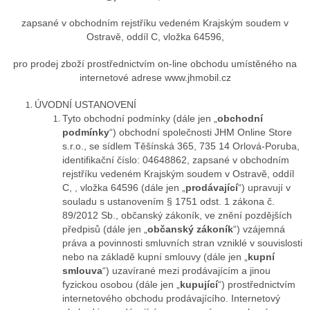
zapsané v obchodním rejstříku vedeném Krajským soudem v
Ostravě, oddíl C, vložka 64596,
pro prodej zboží prostřednictvím on-line obchodu umístěného na
internetové adrese www.jhmobil.cz
ÚVODNÍ USTANOVENÍ
Tyto obchodní podmínky (dále jen „
obchodní
podmínky
“) obchodní společnosti JHM Online Store
s.r.o., se sídlem Těšínská 365, 735 14 Orlová-Poruba,
identifikační číslo: 04648862, zapsané v obchodním
rejstříku vedeném Krajským soudem v Ostravě, oddíl
C, , vložka 64596 (dále jen „
prodávající
“) upravují v
souladu s ustanovením § 1751 odst. 1 zákona č.
89/2012 Sb., občanský zákoník, ve znění pozdějších
předpisů (dále jen „
občanský zákoník
“) vzájemná
práva a povinnosti smluvních stran vzniklé v souvislosti
nebo na základě kupní smlouvy (dále jen „
kupní
smlouva
“) uzavírané mezi prodávajícím a jinou
fyzickou osobou (dále jen „
kupující
“) prostřednictvím
internetového obchodu prodávajícího. Internetový