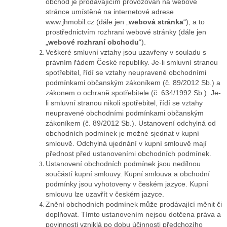
obchod je prodávajícím provozován na webové
stránce umístěné na internetové adrese
www.jhmobil.cz (dále jen „
webová stránka
“), a to
prostřednictvím rozhraní webové stránky (dále jen
„
webové rozhraní obchodu
“).
Veškeré smluvní vztahy jsou uzavřeny v souladu s
právním řádem České republiky. Je-li smluvní stranou
spotřebitel, řídí se vztahy neupravené obchodními
podmínkami občanským zákoníkem (č. 89/2012 Sb.) a
zákonem o ochraně spotřebitele (č. 634/1992 Sb.). Je-
li smluvní stranou nikoli spotřebitel, řídí se vztahy
neupravené obchodními podmínkami občanským
zákoníkem (č. 89/2012 Sb.). Ustanovení odchylná od
obchodních podmínek je možné sjednat v kupní
smlouvě. Odchylná ujednání v kupní smlouvě mají
přednost před ustanoveními obchodních podmínek.
Ustanovení obchodních podmínek jsou nedílnou
součástí kupní smlouvy. Kupní smlouva a obchodní
podmínky jsou vyhotoveny v českém jazyce. Kupní
smlouvu lze uzavřít v českém jazyce.
Znění obchodních podmínek může prodávající měnit či
doplňovat. Tímto ustanovením nejsou dotčena práva a
povinnosti vzniklá po dobu účinnosti předchozího