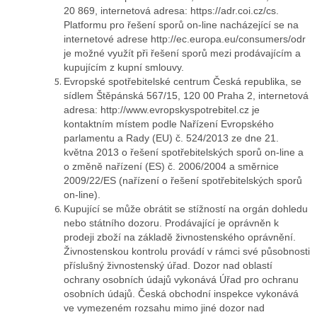
20 869, internetová adresa: https://adr.coi.cz/cs.
Platformu pro řešení sporů on-line nacházející se na
internetové adrese http://ec.europa.eu/consumers/odr
je možné využít při řešení sporů mezi prodávajícím a
kupujícím z kupní smlouvy.
Evropské spotřebitelské centrum Česká republika, se
sídlem Štěpánská 567/15, 120 00 Praha 2, internetová
adresa: http://www.evropskyspotrebitel.cz je
kontaktním místem podle Nařízení Evropského
parlamentu a Rady (EU) č. 524/2013 ze dne 21.
května 2013 o řešení spotřebitelských sporů on-line a
o změně nařízení (ES) č. 2006/2004 a směrnice
2009/22/ES (nařízení o řešení spotřebitelských sporů
on-line).
Kupující se může obrátit se stížností na orgán dohledu
nebo státního dozoru. Prodávající je oprávněn k
prodeji zboží na základě živnostenského oprávnění.
Živnostenskou kontrolu provádí v rámci své působnosti
příslušný živnostenský úřad. Dozor nad oblastí
ochrany osobních údajů vykonává Úřad pro ochranu
osobních údajů. Česká obchodní inspekce vykonává
ve vymezeném rozsahu mimo jiné dozor nad