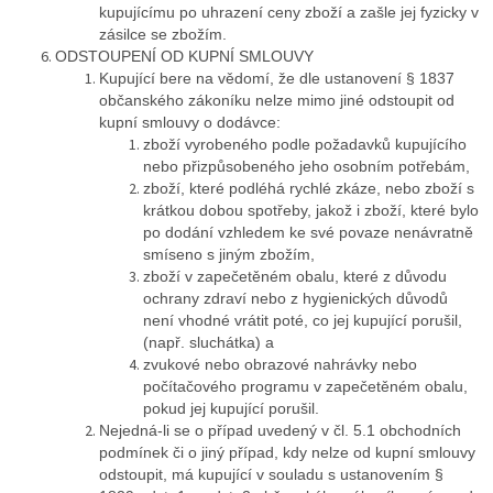
kupujícímu po uhrazení ceny zboží a zašle jej fyzicky v
zásilce se zbožím.
ODSTOUPENÍ OD KUPNÍ SMLOUVY
Kupující bere na vědomí, že dle ustanovení § 1837
občanského zákoníku nelze mimo jiné odstoupit od
kupní smlouvy o dodávce:
zboží vyrobeného podle požadavků kupujícího
nebo přizpůsobeného jeho osobním potřebám,
zboží, které podléhá rychlé zkáze, nebo zboží s
krátkou dobou spotřeby, jakož i zboží, které bylo
po dodání vzhledem ke své povaze nenávratně
smíseno s jiným zbožím,
zboží v zapečetěném obalu, které z důvodu
ochrany zdraví nebo z hygienických důvodů
není vhodné vrátit poté, co jej kupující porušil,
(např. sluchátka) a
zvukové nebo obrazové nahrávky nebo
počítačového programu v zapečetěném obalu,
pokud jej kupující porušil.
Nejedná-li se o případ uvedený v čl. 5.1 obchodních
podmínek či o jiný případ, kdy nelze od kupní smlouvy
odstoupit, má kupující v souladu s ustanovením §