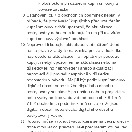
k okolnostem při uzavření kupní smlouvy a
povaze závazku.
Ustanovení čl. 7.8 obchodních podmínek neplatí v
případě, že prodávající kupujícího před uzavřením
kupní smlouvy zvlášť upozornil, že aktualizace
poskytovány nebudou a kupující s tím při uzavírání
kupní smlouvy výslovně souhlasil.
Neprovedl-li kupující aktualizaci v přiměřené době,
nemá práva z vady, která vznikla pouze v důsledku
neprovedené aktualizace. To neplatí v případě, že
kupující nebyl upozorněn na aktualizaci nebo na
důsledky jejího neprovedení anebo aktualizaci
neprovedl či ji provedl nesprávně v důsledku
nedostatku v návodu. Mají-li být podle kupní smlouvy
digitální obsah nebo služba digitálního obsahu
poskytovány soustavně po určitou dobu a projeví-li se
nebo vyskytne-li se vada v době podle čl. 7.8.1 a čl.
7.8.2 obchodních podmínek, má se za to, že jsou
digitální obsah nebo služba digitálního obsahu
poskytovány vadně.
Kupující může vytknout vadu, která se na věci projeví v
době dvou let od převzetí. Je-li předmětem koupě věc