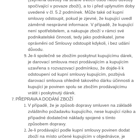
spočívající v povaze zboží), a to i před uplynutím doby
uvedené v čl. 5.2 podmínek. Může také od kupní
smlouvy odstoupit, pokud je zjevné, že kupující uvedl
záměrně nesprávné informace. V případě, že kupující
není spotřebitelem, a nakupuje zboží v rámci své
podnikatelské činnosti, tedy jako podnikatel, jsme
oprávněni od Smlouvy odstoupit kdykoli, i bez udání
důvodu.
Je-li společně se zbožím poskytnut kupujícímu dárek,
je darovací smlouva mezi prodávajícím a kupujícím
uzavřena s rozvazovací podmínkou, že dojde-li k
odstoupení od kupní smlouvy kupujícím, pozbývá
darovací smlouva ohledně takového dárku účinnosti a
kupující je povinen spolu se zbožím prodávajícímu
vrátit i poskytnutý dárek.
PŘEPRAVA A DODÁNÍ ZBOŽÍ
V případě, že je způsob dopravy smluven na základě
zvláštního požadavku kupujícího, nese kupující riziko a
případné dodatečné náklady spojené s tímto
způsobem dopravy.
Je-li prodávající podle kupní smlouvy povinen dodat
zboží na místo určené kupujícím v objednávce, je