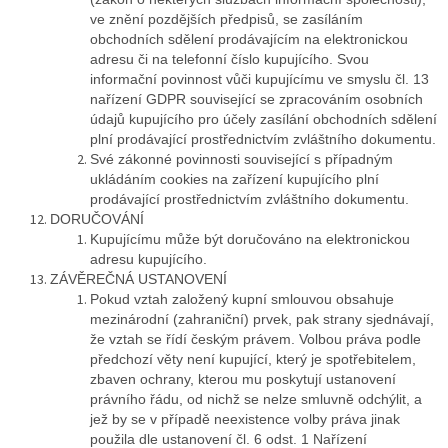
ve znění pozdějších předpisů, se zasíláním
obchodních sdělení prodávajícím na elektronickou
adresu či na telefonní číslo kupujícího. Svou
informační povinnost vůči kupujícímu ve smyslu čl. 13
nařízení GDPR související se zpracováním osobních
údajů kupujícího pro účely zasílání obchodních sdělení
plní prodávající prostřednictvím zvláštního dokumentu.
Své zákonné povinnosti související s případným
ukládáním cookies na zařízení kupujícího plní
prodávající prostřednictvím zvláštního dokumentu.
DORUČOVÁNÍ
Kupujícímu může být doručováno na elektronickou
adresu kupujícího.
ZÁVĚREČNÁ USTANOVENÍ
Pokud vztah založený kupní smlouvou obsahuje
mezinárodní (zahraniční) prvek, pak strany sjednávají,
že vztah se řídí českým právem. Volbou práva podle
předchozí věty není kupující, který je spotřebitelem,
zbaven ochrany, kterou mu poskytují ustanovení
právního řádu, od nichž se nelze smluvně odchýlit, a
jež by se v případě neexistence volby práva jinak
použila dle ustanovení čl. 6 odst. 1 Nařízení