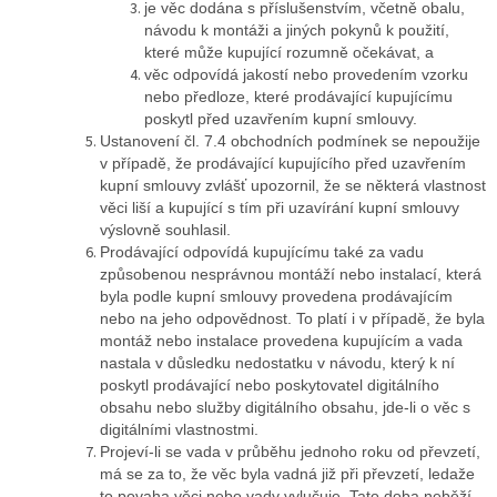
je věc dodána s příslušenstvím, včetně obalu,
návodu k montáži a jiných pokynů k použití,
které může kupující rozumně očekávat, a
věc odpovídá jakostí nebo provedením vzorku
nebo předloze, které prodávající kupujícímu
poskytl před uzavřením kupní smlouvy.
Ustanovení čl. 7.4 obchodních podmínek se nepoužije
v případě, že prodávající kupujícího před uzavřením
kupní smlouvy zvlášť upozornil, že se některá vlastnost
věci liší a kupující s tím při uzavírání kupní smlouvy
výslovně souhlasil.
Prodávající odpovídá kupujícímu také za vadu
způsobenou nesprávnou montáží nebo instalací, která
byla podle kupní smlouvy provedena prodávajícím
nebo na jeho odpovědnost. To platí i v případě, že byla
montáž nebo instalace provedena kupujícím a vada
nastala v důsledku nedostatku v návodu, který k ní
poskytl prodávající nebo poskytovatel digitálního
obsahu nebo služby digitálního obsahu, jde-li o věc s
digitálními vlastnostmi.
Projeví-li se vada v průběhu jednoho roku od převzetí,
má se za to, že věc byla vadná již při převzetí, ledaže
to povaha věci nebo vady vylučuje. Tato doba neběží