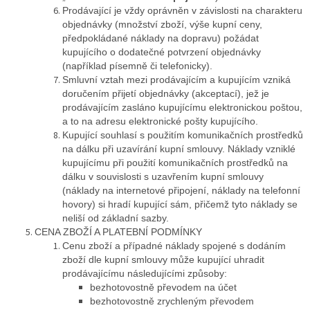
Prodávající je vždy oprávněn v závislosti na charakteru
objednávky (množství zboží, výše kupní ceny,
předpokládané náklady na dopravu) požádat
kupujícího o dodatečné potvrzení objednávky
(například písemně či telefonicky).
Smluvní vztah mezi prodávajícím a kupujícím vzniká
doručením přijetí objednávky (akceptací), jež je
prodávajícím zasláno kupujícímu elektronickou poštou,
a to na adresu elektronické pošty kupujícího.
Kupující souhlasí s použitím komunikačních prostředků
na dálku při uzavírání kupní smlouvy. Náklady vzniklé
kupujícímu při použití komunikačních prostředků na
dálku v souvislosti s uzavřením kupní smlouvy
(náklady na internetové připojení, náklady na telefonní
hovory) si hradí kupující sám, přičemž tyto náklady se
neliší od základní sazby.
CENA ZBOŽÍ A PLATEBNÍ PODMÍNKY
Cenu zboží a případné náklady spojené s dodáním
zboží dle kupní smlouvy může kupující uhradit
prodávajícímu následujícími způsoby:
bezhotovostně převodem na účet
bezhotovostně zrychleným převodem