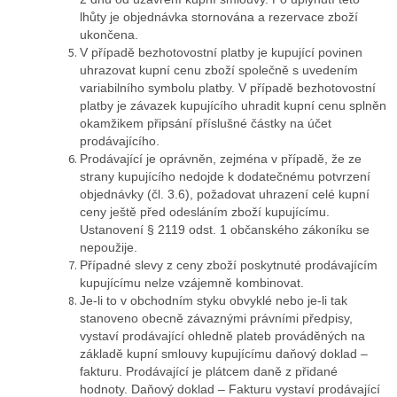
lhůty je objednávka stornována a rezervace zboží
ukončena.
V případě bezhotovostní platby je kupující povinen
uhrazovat kupní cenu zboží společně s uvedením
variabilního symbolu platby. V případě bezhotovostní
platby je závazek kupujícího uhradit kupní cenu splněn
okamžikem připsání příslušné částky na účet
prodávajícího.
Prodávající je oprávněn, zejména v případě, že ze
strany kupujícího nedojde k dodatečnému potvrzení
objednávky (čl. 3.6), požadovat uhrazení celé kupní
ceny ještě před odesláním zboží kupujícímu.
Ustanovení § 2119 odst. 1 občanského zákoníku se
nepoužije.
Případné slevy z ceny zboží poskytnuté prodávajícím
kupujícímu nelze vzájemně kombinovat.
Je-li to v obchodním styku obvyklé nebo je-li tak
stanoveno obecně závaznými právními předpisy,
vystaví prodávající ohledně plateb prováděných na
základě kupní smlouvy kupujícímu daňový doklad –
fakturu. Prodávající je plátcem daně z přidané
hodnoty. Daňový doklad – Fakturu vystaví prodávající