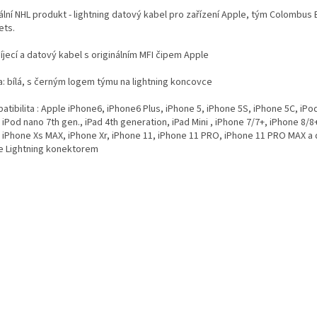
ální NHL produkt - lightning datový kabel pro zařízení Apple, tým Colombus 
ets.
íjecí a datový kabel s originálním MFI čipem Apple
a: bílá, s černým logem týmu na lightning koncovce
tibilita : Apple iPhone6, iPhone6 Plus, iPhone 5, iPhone 5S, iPhone 5C, iPo
 iPod nano 7th gen., iPad 4th generation, iPad Mini , iPhone 7/7+, iPhone 8/8
, iPhone Xs MAX, iPhone Xr, iPhone 11, iPhone 11 PRO, iPhone 11 PRO MAX a d
e Lightning konektorem