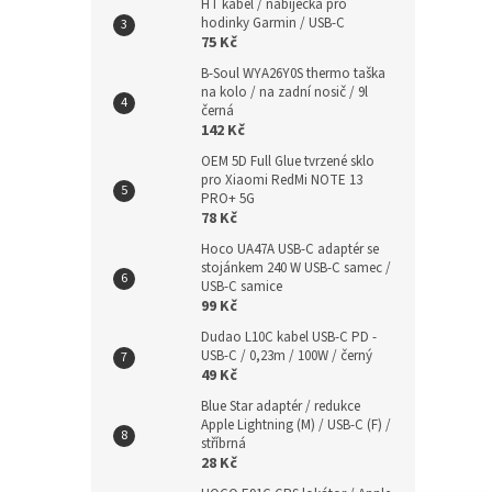
HT kabel / nabíječka pro
hodinky Garmin / USB-C
75 Kč
B-Soul WYA26Y0S thermo taška
na kolo / na zadní nosič / 9l
černá
142 Kč
OEM 5D Full Glue tvrzené sklo
pro Xiaomi RedMi NOTE 13
PRO+ 5G
78 Kč
Hoco UA47A USB-C adaptér se
stojánkem 240 W USB-C samec /
USB-C samice
99 Kč
Dudao L10C kabel USB-C PD -
USB-C / 0,23m / 100W / černý
49 Kč
Blue Star adaptér / redukce
Apple Lightning (M) / USB-C (F) /
stříbrná
28 Kč