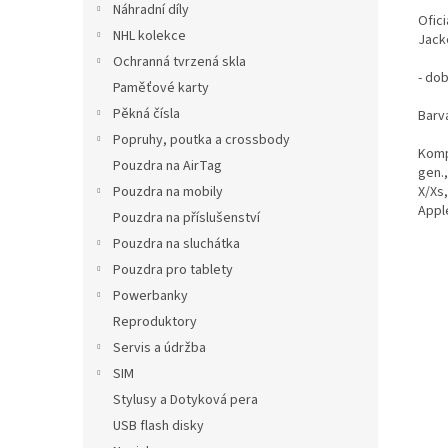
Náhradní díly
Ofici
NHL kolekce
Jack
Ochranná tvrzená skla
- dob
Paměťové karty
Pěkná čísla
Barv
Popruhy, poutka a crossbody
Kompa
Pouzdra na AirTag
gen.,
Pouzdra na mobily
X/Xs
Appl
Pouzdra na příslušenství
Pouzdra na sluchátka
Pouzdra pro tablety
Powerbanky
Reproduktory
Servis a údržba
SIM
Stylusy a Dotyková pera
USB flash disky