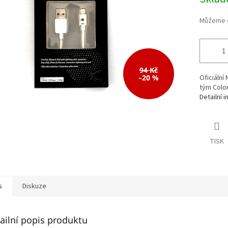
cena:
94 Kč
–20 %
Oficiální
tým Colo
Detailní 
TISK
s
Diskuze
ailní popis produktu