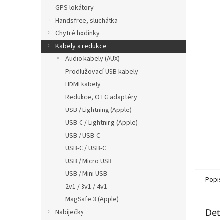
n
GPS lokátory
e
Handsfree, sluchátka
l
Chytré hodinky
Kabely a redukce
Audio kabely (AUX)
Prodlužovací USB kabely
HDMI kabely
Redukce, OTG adaptéry
USB / Lightning (Apple)
USB-C / Lightning (Apple)
USB / USB-C
USB-C / USB-C
USB / Micro USB
USB / Mini USB
Popi
2v1 / 3v1 / 4v1
MagSafe 3 (Apple)
Det
Nabíječky