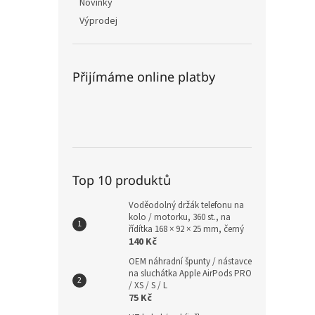
Novinky
Výprodej
Přijímáme online platby
Top 10 produktů
Voděodolný držák telefonu na
kolo / motorku, 360 st., na
řídítka 168 × 92 × 25 mm, černý
140 Kč
OEM náhradní špunty / nástavce
na sluchátka Apple AirPods PRO
/ XS / S / L
75 Kč