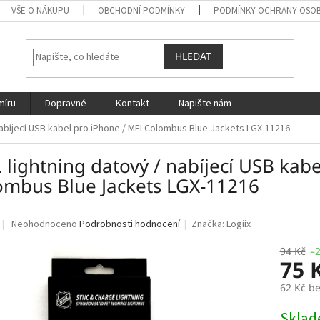
VŠE O NÁKUPU
OBCHODNÍ PODMÍNKY
PODMÍNKY OCHRANY OSOB
HLEDAT
míru
Dopravné
Kontakt
Napište nám
nabíjecí USB kabel pro iPhone / MFI Colombus Blue Jackets LGX-11216
lightning datový / nabíjecí USB kabe
ombus Blue Jackets LGX-11216
Průměrné
Neohodnoceno
Podrobnosti hodnocení
Značka:
Logiix
hodnocení
produktu
94 Kč
–
75 
je
0,0
62 Kč b
z
5
Měrná
Skla
hvězdiček.