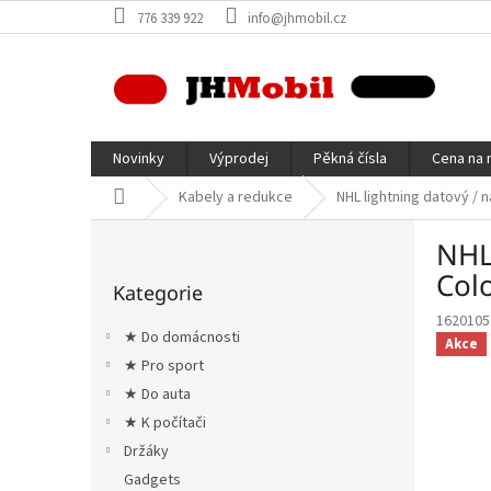
Přejít
776 339 922
info@jhmobil.cz
na
obsah
Novinky
Výprodej
Pěkná čísla
Cena na 
Domů
Kabely a redukce
NHL lightning datový / 
P
NHL 
o
Přeskočit
s
Col
Kategorie
kategorie
t
1620105
r
★ Do domácnosti
Akce
a
★ Pro sport
n
★ Do auta
n
í
★ K počítači
p
Držáky
a
Gadgets