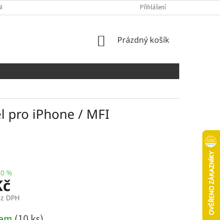
NÍCH ÚDAJŮ
COOKIES
Přihlášení
NÁKUPNÍ
Prázdný košík
KOŠÍK
l pro iPhone / MFI
20 %
Kč
ez DPH
dem
(10 ks)