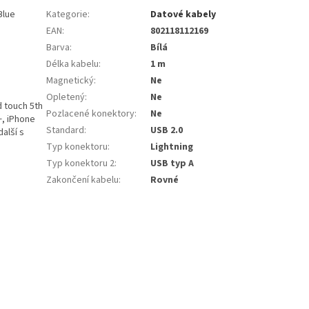
Blue
Kategorie
:
Datové kabely
EAN
:
802118112169
Barva
:
Bílá
Délka kabelu
:
1 m
Magnetický
:
Ne
Opletený
:
Ne
d touch 5th
Pozlacené konektory
:
Ne
+, iPhone
Standard
:
USB 2.0
alší s
Typ konektoru
:
Lightning
Typ konektoru 2
:
USB typ A
Zakončení kabelu
:
Rovné