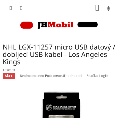
Přejít
NÁKUP
na
obsah
KOŠÍK
NHL LGX-11257 micro USB datový /
dobíjecí USB kabel - Los Angeles
Kings
1620131
Průměrné
Neohodnoceno
Podrobnosti hodnocení
Značka:
Logiix
Akce
hodnocení
produktu
je
0,0
z
5
hvězdiček.