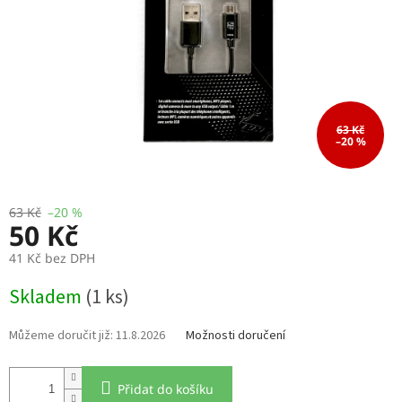
63 Kč
–20 %
63 Kč
–20 %
50 Kč
41 Kč bez DPH
Měrná
Skladem
(1 ks)
cena:
11.8.2026
Možnosti doručení
Přidat do košíku