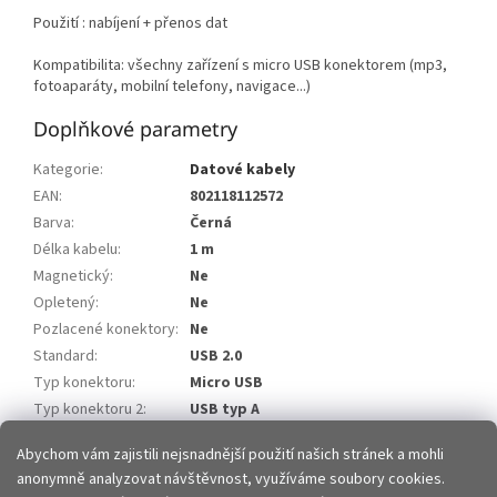
Použití : nabíjení + přenos dat
Kompatibilita: všechny zařízení s micro USB konektorem (mp3,
fotoaparáty, mobilní telefony, navigace...)
Doplňkové parametry
Kategorie
:
Datové kabely
EAN
:
802118112572
Barva
:
Černá
Délka kabelu
:
1 m
Magnetický
:
Ne
Opletený
:
Ne
Pozlacené konektory
:
Ne
Standard
:
USB 2.0
Typ konektoru
:
Micro USB
Typ konektoru 2
:
USB typ A
Zakončení kabelu
:
Rovné
Abychom vám zajistili nejsnadnější použití našich stránek a mohli
anonymně analyzovat návštěvnost, využíváme soubory cookies.