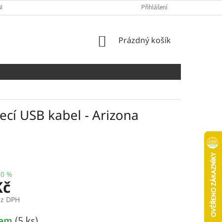
NÍCH ÚDAJŮ
COOKIES
Přihlášení
NÁKUPNÍ
Prázdný košík
KOŠÍK
cí USB kabel - Arizona
20 %
Kč
ez DPH
dem
(5 ks)