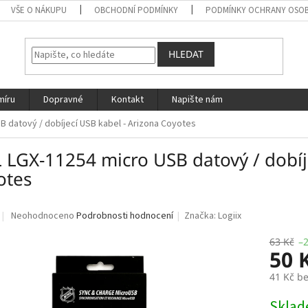
VŠE O NÁKUPU
OBCHODNÍ PODMÍNKY
PODMÍNKY OCHRANY OSOB
HLEDAT
míru
Dopravné
Kontakt
Napište nám
B datový / dobíjecí USB kabel - Arizona Coyotes
 LGX-11254 micro USB datový / dobíje
otes
Průměrné
Neohodnoceno
Podrobnosti hodnocení
Značka:
Logiix
hodnocení
produktu
63 Kč
–
50 
je
0,0
41 Kč b
z
5
Měrná
Skla
hvězdiček.