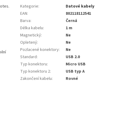
yotes.
Kategorie
:
Datové kabely
EAN
:
802118112541
Barva
:
Černá
Délka kabelu
:
1 m
Magnetický
:
Ne
Opletený
:
Ne
Pozlacené konektory
:
Ne
ilní
Standard
:
USB 2.0
Typ konektoru
:
Micro USB
Typ konektoru 2
:
USB typ A
Zakončení kabelu
:
Rovné