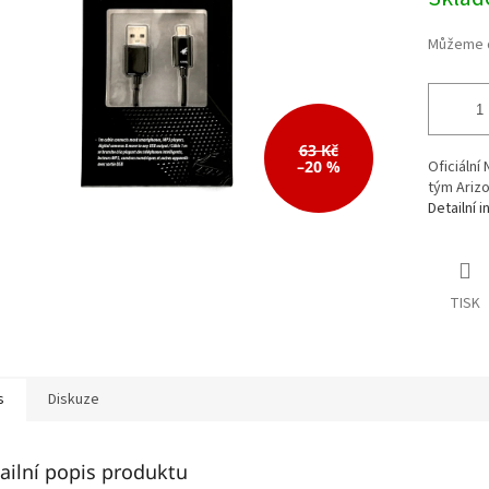
cena:
63 Kč
–20 %
Oficiální
tým Ariz
Detailní 
TISK
s
Diskuze
ailní popis produktu