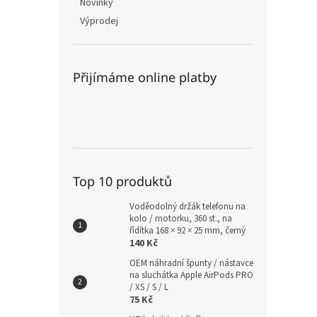
Novinky
Výprodej
Přijímáme online platby
Top 10 produktů
Voděodolný držák telefonu na
kolo / motorku, 360 st., na
řídítka 168 × 92 × 25 mm, černý
140 Kč
OEM náhradní špunty / nástavce
na sluchátka Apple AirPods PRO
/ XS / S / L
75 Kč