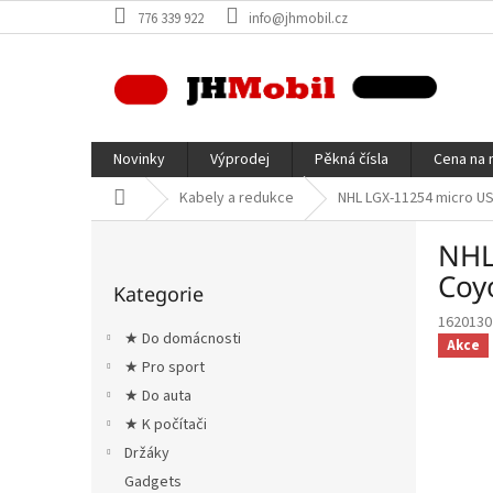
Přejít
776 339 922
info@jhmobil.cz
na
obsah
Novinky
Výprodej
Pěkná čísla
Cena na 
Domů
Kabely a redukce
NHL LGX-11254 micro US
P
NHL
o
Přeskočit
s
Coy
Kategorie
kategorie
t
1620130
r
★ Do domácnosti
Akce
a
★ Pro sport
n
★ Do auta
n
í
★ K počítači
p
Držáky
a
Gadgets