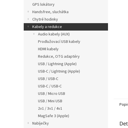
n
GPS lokátory
e
Handsfree, sluchátka
l
Chytré hodinky
Kabely a redukce
Audio kabely (AUX)
Prodlužovací USB kabely
HDMI kabely
Redukce, OTG adaptéry
USB / Lightning (Apple)
USB-C / Lightning (Apple)
USB / USB-C
USB-C / USB-C
USB / Micro USB
USB / Mini USB
Popi
2v1 / 3v1 / 4v1
MagSafe 3 (Apple)
Det
Nabíječky