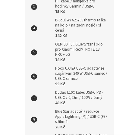
HT kabel / nabíječka pro
hodinky Garmin / USB-C
75 Kč
B-Soul WYA26Y0S thermo taška
na kolo / na zadní nosič / 9l
černá
142 Kč
OEM 5D Full Glue tvrzené sklo
pro Xiaomi RedMi NOTE 13
PRO+ 5G
78 Kč
Hoco UA47A USB-C adaptér se
stojánkem 240 W USB-C samec /
USB-C samice
99 Kč
Dudao L10C kabel USB-C PD -
USB-C / 0,23m / 100W / černý
49 Kč
Blue Star adaptér / redukce
Apple Lightning (M) / USB-C (F) /
stříbrná
28 Kč