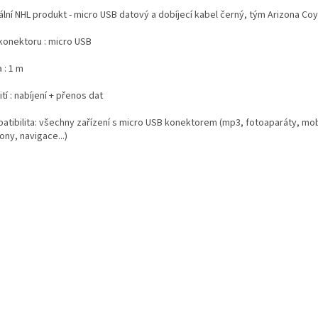
ální NHL produkt - micro USB datový a dobíjecí kabel černý, tým Arizona Co
konektoru : micro USB
 : 1 m
tí : nabíjení + přenos dat
atibilita: všechny zařízení s micro USB konektorem (mp3, fotoaparáty, mob
ony, navigace...)