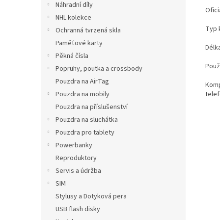
Náhradní díly
Ofici
NHL kolekce
Typ 
Ochranná tvrzená skla
Paměťové karty
Délka
Pěkná čísla
Použi
Popruhy, poutka a crossbody
Pouzdra na AirTag
Komp
Pouzdra na mobily
telef
Pouzdra na příslušenství
Pouzdra na sluchátka
Pouzdra pro tablety
Powerbanky
Reproduktory
Servis a údržba
SIM
Stylusy a Dotyková pera
USB flash disky