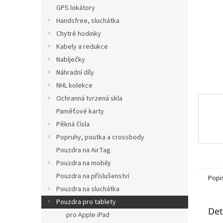
n
GPS lokátory
e
Handsfree, sluchátka
l
Chytré hodinky
Kabely a redukce
Nabíječky
Náhradní díly
NHL kolekce
Ochranná tvrzená skla
Paměťové karty
Pěkná čísla
Popruhy, poutka a crossbody
Pouzdra na AirTag
Pouzdra na mobily
Pouzdra na příslušenství
Popi
Pouzdra na sluchátka
Pouzdra pro tablety
Det
pro Apple iPad