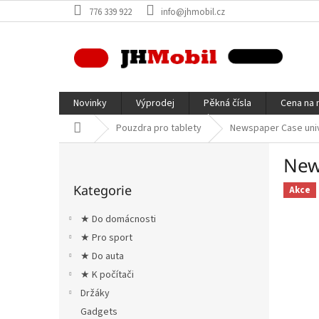
Přejít
776 339 922
info@jhmobil.cz
na
obsah
Novinky
Výprodej
Pěkná čísla
Cena na 
Domů
Pouzdra pro tablety
Newspaper Case unive
P
New
o
Přeskočit
s
Kategorie
kategorie
Akce
t
r
★ Do domácnosti
a
★ Pro sport
n
★ Do auta
n
í
★ K počítači
p
Držáky
a
Gadgets