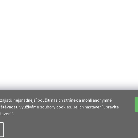
jistili nejsnadnější použití našich stránek a mohli anonymně
vštěvnost, využíváme soubory cookies. Jejich nastavení upravíte
avení“.
ravit nastavení cookies