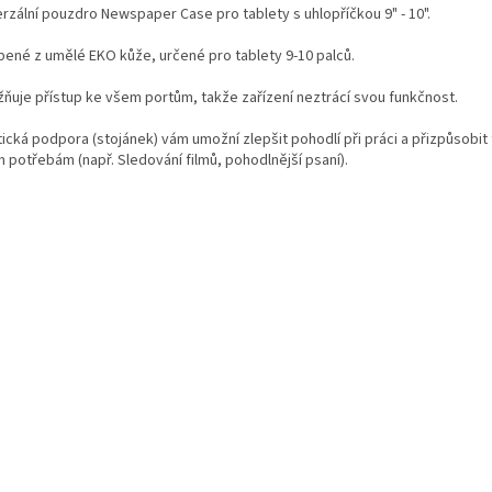
erzální pouzdro Newspaper Case pro tablety s uhlopříčkou 9" - 10".
bené z umělé EKO kůže, určené pro tablety 9-10 palců.
ňuje přístup ke všem portům, takže zařízení neztrácí svou funkčnost.
ická podpora (stojánek) vám umožní zlepšit pohodlí při práci a přizpůsobit 
 potřebám (např. Sledování filmů, pohodlnější psaní).