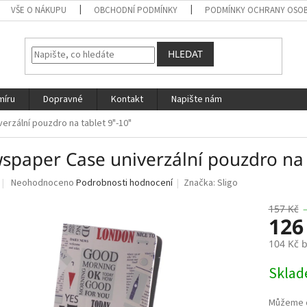
VŠE O NÁKUPU
OBCHODNÍ PODMÍNKY
PODMÍNKY OCHRANY OSOB
HLEDAT
míru
Dopravné
Kontakt
Napište nám
rzální pouzdro na tablet 9"-10"
spaper Case univerzální pouzdro na 
Průměrné
Neohodnoceno
Podrobnosti hodnocení
Značka:
Sligo
hodnocení
produktu
157 Kč
126
je
0,0
104 Kč 
z
5
Měrná
Skla
hvězdiček.
cena: