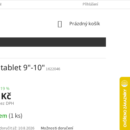
NÍCH ÚDAJŮ
COOKIES
Přihlášení
NÁKUPNÍ
Prázdný košík
KOŠÍK
tablet 9"-10"
1622046
–19 %
 Kč
bez DPH
dem
(1 ks)
10.8.2026
Možnosti doručení