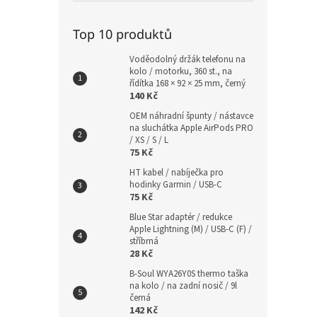
Top 10 produktů
Voděodolný držák telefonu na
kolo / motorku, 360 st., na
řídítka 168 × 92 × 25 mm, černý
140 Kč
OEM náhradní špunty / nástavce
na sluchátka Apple AirPods PRO
/ XS / S / L
75 Kč
HT kabel / nabíječka pro
hodinky Garmin / USB-C
75 Kč
Blue Star adaptér / redukce
Apple Lightning (M) / USB-C (F) /
stříbrná
28 Kč
B-Soul WYA26Y0S thermo taška
na kolo / na zadní nosič / 9l
černá
142 Kč