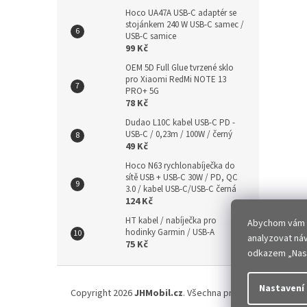
Hoco UA47A USB-C adaptér se
stojánkem 240 W USB-C samec /
USB-C samice
99 Kč
OEM 5D Full Glue tvrzené sklo
pro Xiaomi RedMi NOTE 13
PRO+ 5G
78 Kč
Dudao L10C kabel USB-C PD -
USB-C / 0,23m / 100W / černý
49 Kč
Hoco N63 rychlonabíječka do
sítě USB + USB-C 30W / PD, QC
3.0 / kabel USB-C/USB-C černá
124 Kč
HT kabel / nabíječka pro
Abychom vám za
hodinky Garmin / USB-A
analyzovat ná
75 Kč
odkazem „Nast
Z
á
Nastavení
Copyright 2026
JHMobil.cz
. Všechna práva vyhrazena.
Up
p