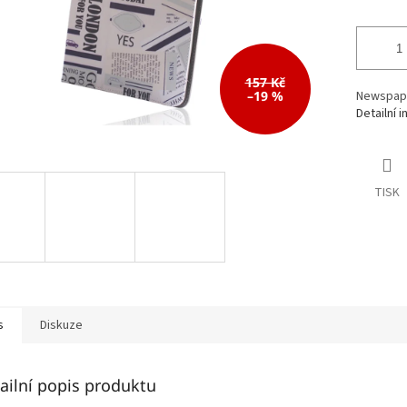
157 Kč
–19 %
Newspaper
Detailní 
TISK
s
Diskuze
ailní popis produktu