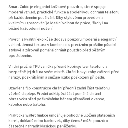
Smart Cubic je elegantní knížkové pouzdro, které spojuje
moderní vzhled, praktické funkce a spolehlivou ochranu telefonu
při každodenním používání. Díky stylovému provedení a
kvalitnímu zpracování je ideální volbou do práce, školy i na
běžné každodenní nošení.
Povrch z kvalitní eko kůže dodává pouzdru moderní a elegantní
vzhled. Jemná textura v kombinaci s precizním prošitím působí
stylově a zároveň pomáhá chránit pouzdro před běžným
opotřebením.
Vnitřní pružná TPU vanička přesně kopíruje tvar telefonu a
bezpečně jej drží na svém místě. Chrání boky i rohy zařízení před
nárazy, poškrábáním a snižuje riziko poškození při pádu.
Uzavřená flip konstrukce chrání přední i zadní část telefonu
včetně displeje. Přední odklápěcí část pomáhá chránit
obrazovku před poškrábáním během přenášení v kapse,
kabelce nebo batohu.
Praktická wallet funkce umožňuje pohodlné uložení platebních
karet, dokladů nebo bankovek, díky čemuž může pouzdro
částečně nahradit klasickou peněženku.