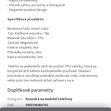
- Kapsa na bankovky
- Přesné výřezy pro porty a fotoaparát
- Elegantní moderní design
Specifikace produktu:
Modelová řada: Smart Cubic
Typ: Knížkové pouzdro / flip
Materiál: Eko kůže + TPU
Zavírání: Magnetické
Funkce stojánku: Ano
Přihrádky na karty: Ano
Kapsa na bankovky: Ano
Telefon se jednoduše vloží do pružné TPU vaničky, která jej
bezpečně drží během každodenního používání. Skládací
konstrukce umožňuje pohodlné sledování videí, videohovory
nebo práci bez nutnosti držet zařízení v ruce.
Doplňkové parametry
Kategorie
:
Pouzdra na mobilní telefony
EAN
:
5903396456701