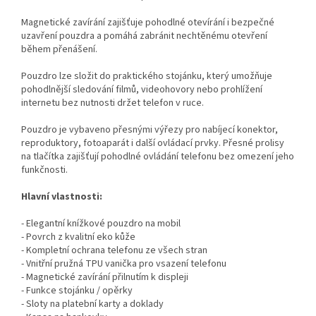
Magnetické zavírání zajišťuje pohodlné otevírání i bezpečné
uzavření pouzdra a pomáhá zabránit nechtěnému otevření
během přenášení.
Pouzdro lze složit do praktického stojánku, který umožňuje
pohodlnější sledování filmů, videohovory nebo prohlížení
internetu bez nutnosti držet telefon v ruce.
Pouzdro je vybaveno přesnými výřezy pro nabíjecí konektor,
reproduktory, fotoaparát i další ovládací prvky. Přesné prolisy
na tlačítka zajišťují pohodlné ovládání telefonu bez omezení jeho
funkčnosti.
Hlavní vlastnosti:
- Elegantní knížkové pouzdro na mobil
- Povrch z kvalitní eko kůže
- Kompletní ochrana telefonu ze všech stran
- Vnitřní pružná TPU vanička pro vsazení telefonu
- Magnetické zavírání přilnutím k displeji
- Funkce stojánku / opěrky
- Sloty na platební karty a doklady