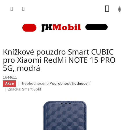
Přejít
NÁKUP
na
obsah
KOŠÍK
Knížkové pouzdro Smart CUBIC
pro Xiaomi RedMi NOTE 15 PRO
5G, modrá
1644611
Průměrné
Neohodnoceno
Podrobnosti hodnocení
Akce
hodnocení
Značka:
Smart Split
produktu
je
0,0
z
5
hvězdiček.