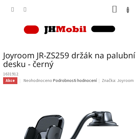
Přejít
NÁKUP
na
obsah
KOŠÍK
Joyroom JR-ZS259 držák na palubní
desku - černý
1631912
Průměrné
Neohodnoceno
Podrobnosti hodnocení
Značka:
Joyroom
Akce
hodnocení
produktu
je
0,0
z
5
hvězdiček.