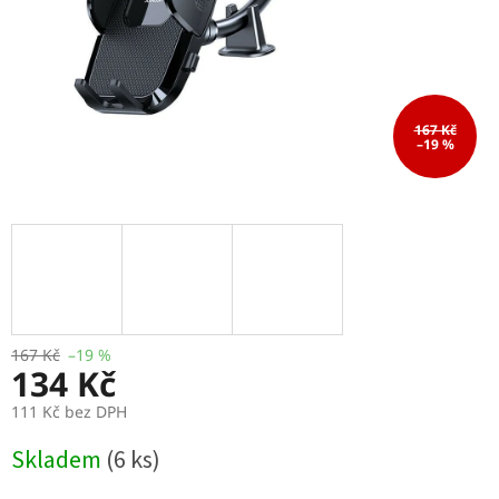
167 Kč
–19 %
167 Kč
–19 %
134 Kč
111 Kč bez DPH
Měrná
Skladem
(6 ks)
cena: