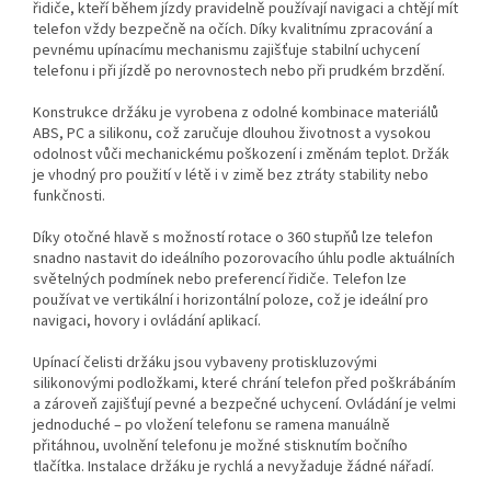
řidiče, kteří během jízdy pravidelně používají navigaci a chtějí mít
telefon vždy bezpečně na očích. Díky kvalitnímu zpracování a
pevnému upínacímu mechanismu zajišťuje stabilní uchycení
telefonu i při jízdě po nerovnostech nebo při prudkém brzdění.
Konstrukce držáku je vyrobena z odolné kombinace materiálů
ABS, PC a silikonu, což zaručuje dlouhou životnost a vysokou
odolnost vůči mechanickému poškození i změnám teplot. Držák
je vhodný pro použití v létě i v zimě bez ztráty stability nebo
funkčnosti.
Díky otočné hlavě s možností rotace o 360 stupňů lze telefon
snadno nastavit do ideálního pozorovacího úhlu podle aktuálních
světelných podmínek nebo preferencí řidiče. Telefon lze
používat ve vertikální i horizontální poloze, což je ideální pro
navigaci, hovory i ovládání aplikací.
Upínací čelisti držáku jsou vybaveny protiskluzovými
silikonovými podložkami, které chrání telefon před poškrábáním
a zároveň zajišťují pevné a bezpečné uchycení. Ovládání je velmi
jednoduché – po vložení telefonu se ramena manuálně
přitáhnou, uvolnění telefonu je možné stisknutím bočního
tlačítka. Instalace držáku je rychlá a nevyžaduje žádné nářadí.