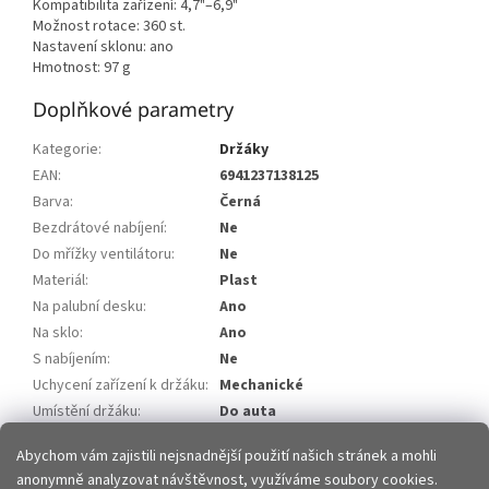
Kompatibilita zařízení: 4,7"–6,9"
Možnost rotace: 360 st.
Nastavení sklonu: ano
Hmotnost: 97 g
Doplňkové parametry
Kategorie
:
Držáky
EAN
:
6941237138125
Barva
:
Černá
Bezdrátové nabíjení
:
Ne
Do mřížky ventilátoru
:
Ne
Materiál
:
Plast
Na palubní desku
:
Ano
Na sklo
:
Ano
S nabíjením
:
Ne
Uchycení zařízení k držáku
:
Mechanické
Umístění držáku
:
Do auta
Výrobce telefonu
:
Univerzální
Abychom vám zajistili nejsnadnější použití našich stránek a mohli
anonymně analyzovat návštěvnost, využíváme soubory cookies.