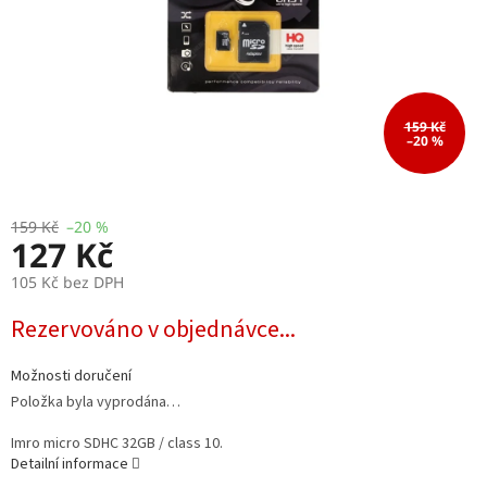
159 Kč
–20 %
159 Kč
–20 %
127 Kč
105 Kč bez DPH
Měrná
Rezervováno v objednávce...
cena:
Možnosti doručení
Položka byla vyprodána…
Imro micro SDHC 32GB / class 10.
Detailní informace