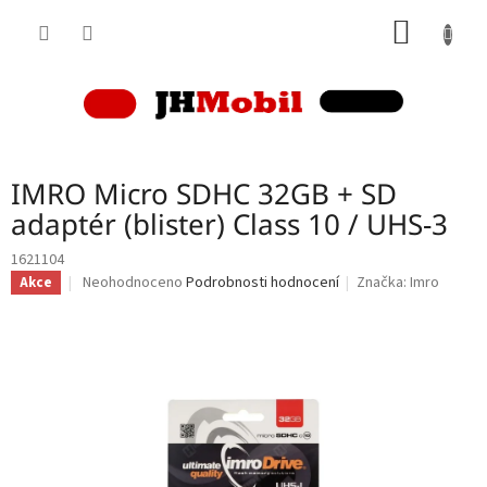
Přejít
NÁKUP
na
obsah
KOŠÍK
IMRO Micro SDHC 32GB + SD
adaptér (blister) Class 10 / UHS-3
1621104
Průměrné
Neohodnoceno
Podrobnosti hodnocení
Značka:
Imro
Akce
hodnocení
produktu
je
0,0
z
5
hvězdiček.